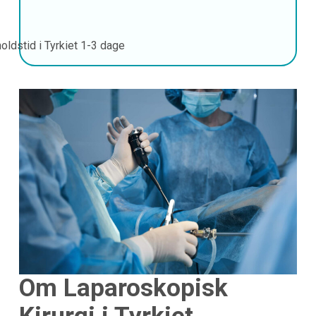
oldstid i Tyrkiet
1-3 dage
Om Laparoskopisk