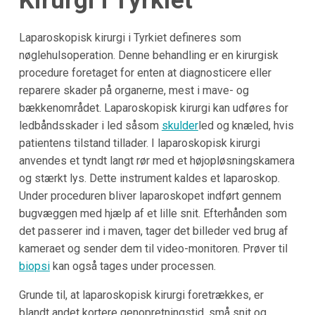
Kirurgi i Tyrkiet
Laparoskopisk kirurgi i Tyrkiet defineres som
nøglehulsoperation. Denne behandling er en kirurgisk
procedure foretaget for enten at diagnosticere eller
reparere skader på organerne, mest i mave- og
bækkenområdet. Laparoskopisk kirurgi kan udføres for
ledbåndsskader i led såsom
skulder
led og knæled, hvis
patientens tilstand tillader. I laparoskopisk kirurgi
anvendes et tyndt langt rør med et højopløsningskamera
og stærkt lys. Dette instrument kaldes et laparoskop.
Under proceduren bliver laparoskopet indført gennem
bugvæggen med hjælp af et lille snit. Efterhånden som
det passerer ind i maven, tager det billeder ved brug af
kameraet og sender dem til video-monitoren. Prøver til
biopsi
kan også tages under processen.
Grunde til, at laparoskopisk kirurgi foretrækkes, er
blandt andet kortere genopretningstid, små snit og