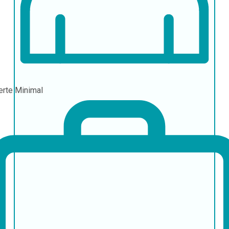
erte
Minimal