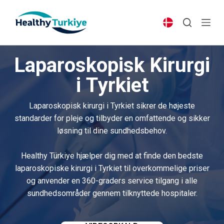
S
k
i
p
Laparoskopisk Kirurgi
t
o
i Tyrkiet
c
o
Laparoskopisk kirurgi i Tyrkiet sikrer de højeste
n
standarder for pleje og tilbyder en omfattende og sikker
t
løsning til dine sundhedsbehov.
e
n
Healthy Türkiye hjælper dig med at finde den bedste
t
laparoskopiske kirurgi i Tyrkiet til overkommelige priser
og anvender en 360-graders service tilgang i alle
sundhedsområder gennem tilknyttede hospitaler.