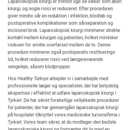
Laparoskopisk kirurgi er mindst lige så sikker som åben
kirurgi, og nogle risici er reduceret. Efter proceduren
giver mindre sår en reduktion i infektion, blodtab og
postoperative komplikationer som sårseparation og
incisionel brok. Laparoskopisk kirurgi minimerer direkte
kontakt mellem kirurgen og patienten, hvilket mindsker
risikoen for smitte overførsel mellem de to. Denne
procedure minimerer også postoperativ restituerings
tid, hvilket reducerer risici ved længerevarende
sengeleje, såsom blodpropper.
Hos Healthy Türkiye arbejder vi i samarbejde med
professionelle læger og specialister, der har betydelig
ekspertise i effektivt at udføre laparoskopisk kirurgi i
Tyrkiet. De har sikret forskellige vellykkede procedurer
for patienter, der har gennemgået laparoskopisk kirurgi
på hospitaler tilknyttet vores medicinske turismefirma i
Tyrkiet. Vores team sikrer, at du modtager den bedste
laparoskopiske kirurgi og fortsætter dit liv med en