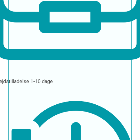
ejdstilladelse
1-10 dage