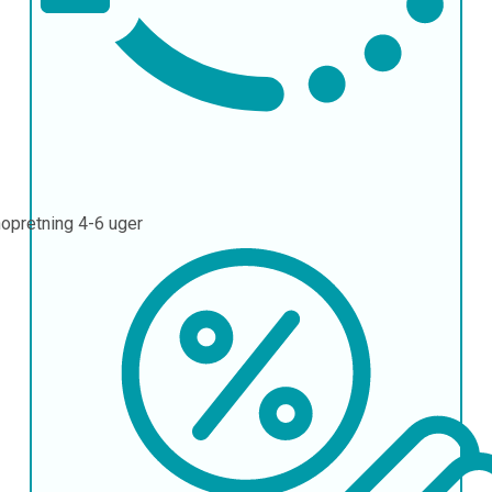
opretning
4-6 uger