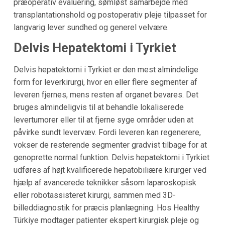
præoperativ evaluering, sømløst samarbejde med
transplantationshold og postoperativ pleje tilpasset for
langvarig lever sundhed og generel velvære.
Delvis Hepatektomi i Tyrkiet
Delvis hepatektomi i Tyrkiet er den mest almindelige
form for leverkirurgi, hvor en eller flere segmenter af
leveren fjernes, mens resten af organet bevares. Det
bruges almindeligvis til at behandle lokaliserede
levertumorer eller til at fjerne syge områder uden at
påvirke sundt levervæv. Fordi leveren kan regenerere,
vokser de resterende segmenter gradvist tilbage for at
genoprette normal funktion. Delvis hepatektomi i Tyrkiet
udføres af højt kvalificerede hepatobiliære kirurger ved
hjælp af avancerede teknikker såsom laparoskopisk
eller robotassisteret kirurgi, sammen med 3D-
billeddiagnostik for præcis planlægning. Hos Healthy
Türkiye modtager patienter ekspert kirurgisk pleje og