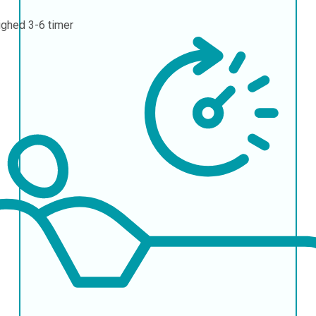
ighed
3-6 timer