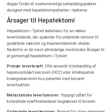
drager fordel af overkommelige behandlingspakker
designet med hepatektomipatienter i tankerne.
Årsager til Hepatektomi
Hepatektomi i Tyrkiet anbefales for en række
levertilstande, der spænder fra ondartede tumorer til
godartede vækster og traumerelaterede skader.
Nedenfor er de mest almindelige medicinske årsager til
at gennemgå hepatektomi i Tyrkiet:
Primær leverkræft:
Ofte anvendt til behandling af
hepatocellulært karcinom (HCC) eller intrahepatisk
kolangiokarcinom hos patienter med bevaret
leverfunktion.
Metastatiske levertumorer:
Hyppigt udført for
kolorektale kræftmetastaser begrænset til leveren.
Godartede leverlæsioner:
Angivet for store adenomer,