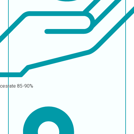
cesrate
85-90%