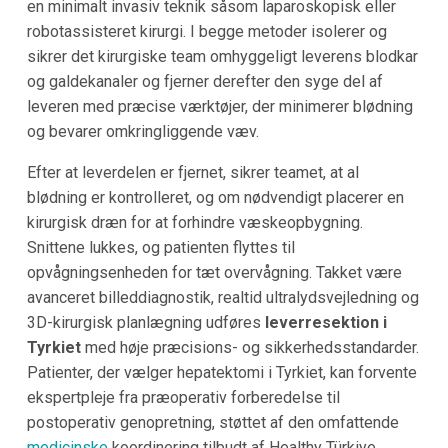
en minimalt invasiv teknik såsom laparoskopisk eller
robotassisteret kirurgi. I begge metoder isolerer og
sikrer det kirurgiske team omhyggeligt leverens blodkar
og galdekanaler og fjerner derefter den syge del af
leveren med præcise værktøjer, der minimerer blødning
og bevarer omkringliggende væv.
Efter at leverdelen er fjernet, sikrer teamet, at al
blødning er kontrolleret, og om nødvendigt placerer en
kirurgisk dræn for at forhindre væskeopbygning.
Snittene lukkes, og patienten flyttes til
opvågningsenheden for tæt overvågning. Takket være
avanceret billeddiagnostik, realtid ultralydsvejledning og
3D-kirurgisk planlægning udføres
leverresektion i
Tyrkiet
med høje præcisions- og sikkerhedsstandarder.
Patienter, der vælger hepatektomi i Tyrkiet, kan forvente
ekspertpleje fra præoperativ forberedelse til
postoperativ genopretning, støttet af den omfattende
medicinske
koordinering tilbudt af Healthy Türkiye.