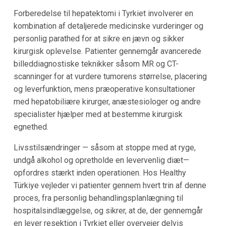
Forberedelse til hepatektomi i Tyrkiet involverer en
kombination af detaljerede medicinske vurderinger og
personlig parathed for at sikre en jævn og sikker
kirurgisk oplevelse. Patienter gennemgår avancerede
billeddiagnostiske teknikker såsom MR og CT-
scanninger for at vurdere tumorens størrelse, placering
og leverfunktion, mens præoperative konsultationer
med hepatobiliære kirurger, anæstesiologer og andre
specialister hjælper med at bestemme kirurgisk
egnethed.
Livsstilsændringer — såsom at stoppe med at ryge,
undgå alkohol og opretholde en levervenlig diæt—
opfordres stærkt inden operationen. Hos Healthy
Türkiye vejleder vi patienter gennem hvert trin af denne
proces, fra personlig behandlingsplanlægning til
hospitalsindlæggelse, og sikrer, at de, der gennemgår
en lever resektion i Tyrkiet eller overvejer delvis