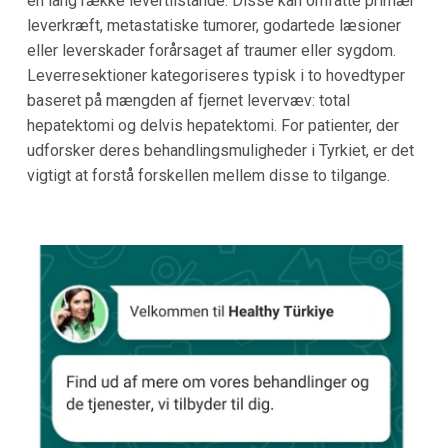
en lang række levertilstande. Disse kan omfatte primær
leverkræft, metastatiske tumorer, godartede læsioner
eller leverskader forårsaget af traumer eller sygdom.
Leverresektioner kategoriseres typisk i to hovedtyper
baseret på mængden af fjernet levervæv: total
hepatektomi og delvis hepatektomi. For patienter, der
udforsker deres behandlingsmuligheder i Tyrkiet, er det
vigtigt at forstå forskellen mellem disse to tilgange.