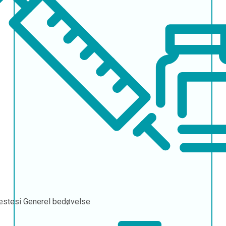
æstesi
Generel bedøvelse