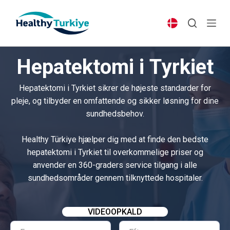
S
k
i
p
Hepatektomi i Tyrkiet
t
o
Hepatektomi i Tyrkiet sikrer de højeste standarder for
c
pleje, og tilbyder en omfattende og sikker løsning for dine
o
sundhedsbehov.
n
t
Healthy Türkiye hjælper dig med at finde den bedste
e
hepatektomi i Tyrkiet til overkommelige priser og
n
anvender en 360-graders service tilgang i alle
t
sundhedsområder gennem tilknyttede hospitaler.
VIDEOOPKALD