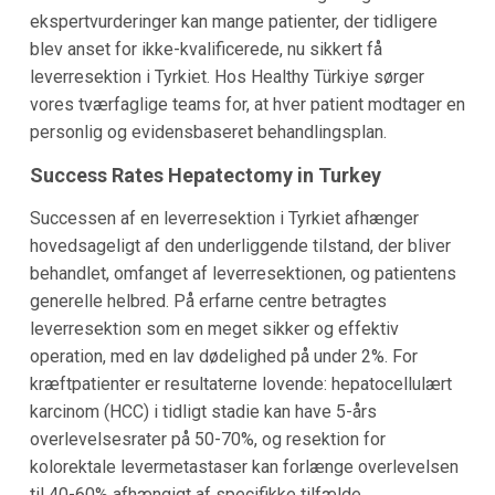
ekspertvurderinger kan mange patienter, der tidligere
blev anset for ikke-kvalificerede, nu sikkert få
leverresektion i Tyrkiet. Hos Healthy Türkiye sørger
vores tværfaglige teams for, at hver patient modtager en
personlig og evidensbaseret behandlingsplan.
Success Rates Hepatectomy in Turkey
Successen af en leverresektion i Tyrkiet afhænger
hovedsageligt af den underliggende tilstand, der bliver
behandlet, omfanget af leverresektionen, og patientens
generelle helbred. På erfarne centre betragtes
leverresektion som en meget sikker og effektiv
operation, med en lav dødelighed på under 2%. For
kræftpatienter er resultaterne lovende: hepatocellulært
karcinom (HCC) i tidligt stadie kan have 5-års
overlevelsesrater på 50-70%, og resektion for
kolorektale levermetastaser kan forlænge overlevelsen
til 40-60% afhængigt af specifikke tilfælde.