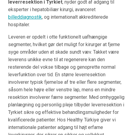
leverresektion i Tyrkiet
, nyder godt af adgang til
eksperter i hepatobiliær kirurgi, avanceret
billeddiagnostik
, og internationalt akkrediterede
hospitaler.
Leveren er opdelt i otte funktionelt uafhængige
segmenter, hvilket gør det muligt for kirurger at fjerne
syge områder uden at skade sundt væv. Takket være
leverens unikke evne til at regenerere kan den
resterende del vokse tilbage og genoprette normal
leverfunktion over tid. En større leverresektion
involverer typisk fjernelse af tre eller flere segmenter,
såsom hele højre eller venstre lap, mens en mindre
resektion involverer færre segmenter. Med omhyggelig
planlægning og personlig pleje tilbyder leverresektion i
Tyrkiet sikre og effektive behandlingsmuligheder for
kvalificerede patienter. Hos Healthy Türkiye giver vi
internationale patienter adgang til højt erfarne
leverkirurger, der sikrer en sikker og vellykket