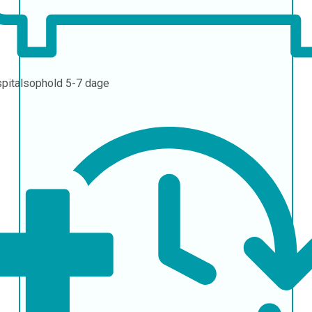
pitalsophold
5-7 dage