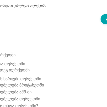
ოპიული ქირურგია თურქეთში
ᲣᲠᲥᲔᲗᲨᲘ
Ა ᲗᲣᲠᲥᲔᲗᲨᲘ
დეგ თურქეთში
Ს ᲮᲐᲠᲯᲔᲑᲘ ᲗᲣᲠᲥᲔᲗᲨᲘ
ებულება ბრიტანეთში
ებულება აშშ-ში
რებულება თურქეთში
ფრთხოა თურქეთში?