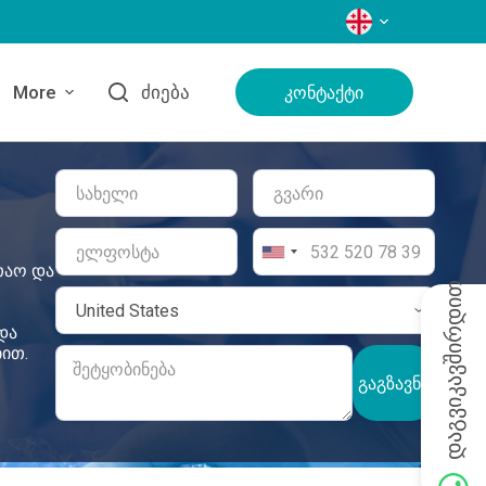
ᲔᲜᲔᲑᲘ
More
Ძიება
Კონტაქტი
თაო და
დაგვიკავშირდით
და
ით.
ᲒᲐᲒᲖᲐᲕᲜᲐ