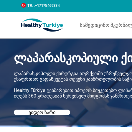
S
TR:
:+‪17175469334‬
k
i
p
Სამედიცინო Მკურნა
t
o
c
o
n
ლაპარასკოპიული ქ
t
e
n
t
ლაპარასკოპიული ქირურგია თურქეთში უზრუნველყო
უსაფრთხო გადაწყვეტას თქვენი ჯანმრთელობის საჭი
Healthy Türkiye გეხმარებათ იპოვონ საუკეთესო ლა
იღებს 360 გრადუსიან სერვისულ მიდგომას ჯანმრთ
ᲕᲘᲓᲔᲝ ᲖᲐᲠᲘ