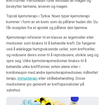
kreftformer. Peritoneum fôrer innsiden av magen og
beskytter tarmene, leveren og magen.
Topisk kjemoterapi i Tyrkia: Noen typer kjemoterapi
kommer i form av en krem som du påfører huden din. Du
får resepten fra et apotek og påfører den hjemme.
Kjemoterapi refererer til en klasse av legemidler eller
medisiner som brukes til å behandle kreft. De fungerer
ved å ødelegge hurtigvoksende celler, som kreftceller,
og redusere deres evne til å reprodusere, utvikle seg og
spre seg. Ulike kjemoterapimedisiner brukes til å
behandle ulike kreftformer, enten alene eller i
kombinasjon med andre kjemoterapimedisiner, målrettet
terapi,
immunterapi
eller strålebehandling. Disse
medisinene gis generelt av kreftspesialister på
sykehus.