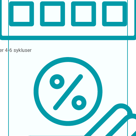
er
4-6 sykluser