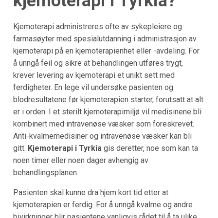
kjemoterapi i Tyrkia?
Kjemoterapi administreres ofte av sykepleiere og
farmasøyter med spesialutdanning i administrasjon av
kjemoterapi på en kjemoterapienhet eller -avdeling. For
å unngå feil og sikre at behandlingen utføres trygt,
krever levering av kjemoterapi et unikt sett med
ferdigheter. En lege vil undersøke pasienten og
blodresultatene før kjemoterapien starter, forutsatt at alt
er i orden. I et sterilt kjemoterapimiljø vil medisinene bli
kombinert med intravenøse væsker som foreskrevet.
Anti-kvalmemedisiner og intravenøse væsker kan bli
gitt.
Kjemoterapi i Tyrkia
gis deretter, noe som kan ta
noen timer eller noen dager avhengig av
behandlingsplanen.
Pasienten skal kunne dra hjem kort tid etter at
kjemoterapien er ferdig. For å unngå kvalme og andre
bivirkninger blir pasientene vanligvis rådet til å ta ulike