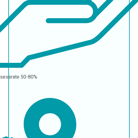
sessrate
50-80%