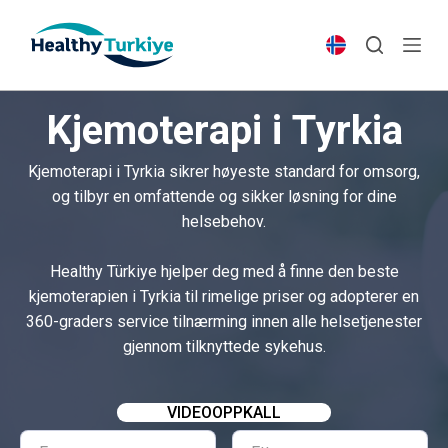
S
k
i
p
Kjemoterapi i Tyrkia
t
o
Kjemoterapi i Tyrkia sikrer høyeste standard for omsorg,
c
og tilbyr en omfattende og sikker løsning for dine
o
helsebehov.
n
t
Healthy Türkiye hjelper deg med å finne den beste
e
kjemoterapien i Tyrkia til rimelige priser og adopterer en
n
360-graders service tilnærming innen alle helsetjenester
t
gjennom tilknyttede sykehus.
VIDEOOPPKALL