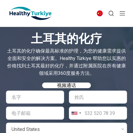
S
k
i
p
土耳其的化疗
t
o
土耳其的化疗确保最高标准的护理，为您的健康需求提供
c
全面和安全的解决方案。Healthy Türkiye 帮助您以实惠的
o
价格找到土耳其最好的化疗，并通过附属医院在所有健康
n
领域采用360度服务方法。
t
e
视频通话
n
t