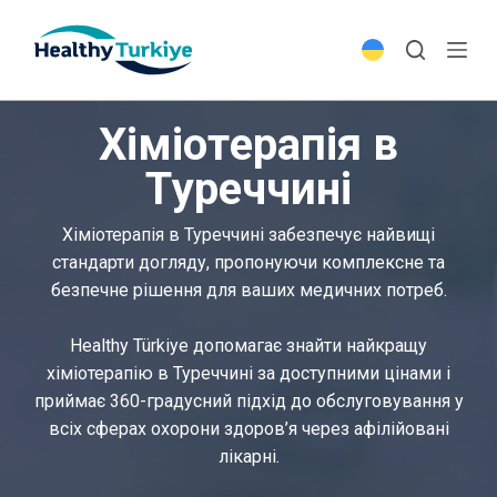
S
k
i
p
Хіміотерапія в
t
o
Туреччині
c
o
Хіміотерапія в Туреччині забезпечує найвищі
n
стандарти догляду, пропонуючи комплексне та
t
безпечне рішення для ваших медичних потреб.
e
n
Healthy Türkiye допомагає знайти найкращу
t
хіміотерапію в Туреччині за доступними цінами і
приймає 360-градусний підхід до обслуговування у
всіх сферах охорони здоров’я через афілійовані
лікарні.