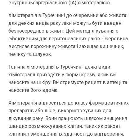
внутрішньоартеріальною (IA) хіміотерапією.
Хіміотерапія в Туреччині до очеревини або живота:
для деяких видів раку ліки можуть бути введені
безпосередньо в живіт. Цей метод лікування є
ефективним для перитонеальних раків. Очеревина
вистилає порожнину живота і захищає кишечник,
печінку та шлунок.
Топічна хіміотерапія в Туреччині: деякі види
хіміотерапії приходять у формі крему, який ви
наносите на шкіру. Ви отримуєте рецепт в аптеці та
наносите його вдома.
Хіміотерапія відноситься до класу фармацевтичних
препаратів або ліків, використовуваних для
лікування раку. Вони працюють шляхом знищення
швидко розмножуваних клітин, таких як ракові
клітини, і зменшення їх здатності до відтворення,