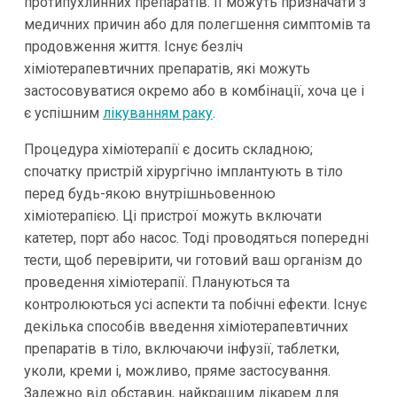
протипухлинних препаратів. Її можуть призначати з
медичних причин або для полегшення симптомів та
продовження життя. Існує безліч
хіміотерапевтичних препаратів, які можуть
застосовуватися окремо або в комбінації, хоча це і
є успішним
лікуванням раку
.
Процедура хіміотерапії є досить складною;
спочатку пристрій хірургічно імплантують в тіло
перед будь-якою внутрішньовенною
хіміотерапією. Ці пристрої можуть включати
катетер, порт або насос. Тоді проводяться попередні
тести, щоб перевірити, чи готовий ваш організм до
проведення хіміотерапії. Плануються та
контролюються усі аспекти та побічні ефекти. Існує
декілька способів введення хіміотерапевтичних
препаратів в тіло, включаючи інфузії, таблетки,
уколи, креми і, можливо, пряме застосування.
Залежно від обставин, найкращим лікарем для