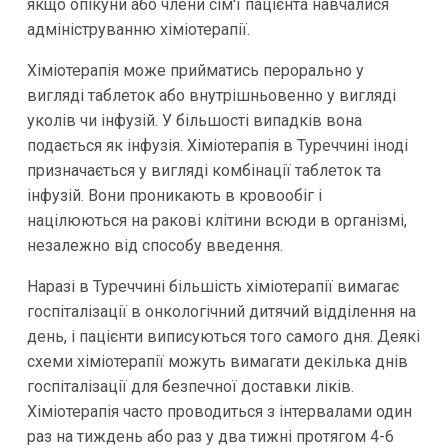
якщо опікуни або члени сім'ї пацієнта навчалися
адмініструванню хіміотерапії.
Хіміотерапія може прийматись перорально у
вигляді таблеток або внутрішньовенно у вигляді
уколів чи інфузій. У більшості випадків вона
подається як інфузія. Хіміотерапія в Туреччині іноді
призначається у вигляді комбінації таблеток та
інфузій. Вони проникають в кровообіг і
націлюються на ракові клітини всюди в організмі,
незалежно від способу введення.
Наразі в Туреччині більшість хіміотерапії вимагає
госпіталізації в онкологічний дитячий відділення на
день, і пацієнти виписуються того самого дня. Деякі
схеми хіміотерапії можуть вимагати декілька днів
госпіталізації для безпечної доставки ліків.
Хіміотерапія часто проводиться з інтервалами один
раз на тиждень або раз у два тижні протягом 4-6