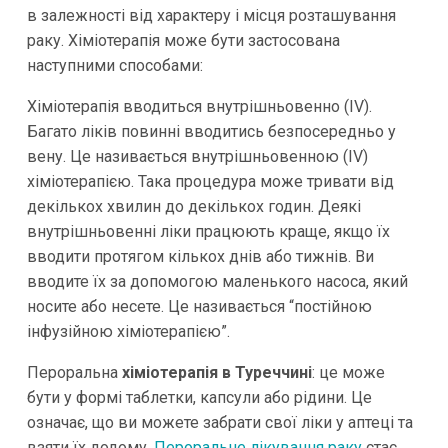
в залежності від характеру і місця розташування
раку. Хіміотерапія може бути застосована
наступними способами:
Хіміотерапія вводиться внутрішньовенно (IV).
Багато ліків повинні вводитись безпосередньо у
вену. Це називається внутрішньовенною (IV)
хіміотерапією. Така процедура може тривати від
декількох хвилин до декількох годин. Деякі
внутрішньовенні ліки працюють краще, якщо їх
вводити протягом кількох днів або тижнів. Ви
вводите їх за допомогою маленького насоса, який
носите або несете. Це називається “постійною
інфузійною хіміотерапією”.
Пероральна
хіміотерапія в Туреччині
: це може
бути у формі таблетки, капсули або рідини. Це
означає, що ви можете забрати свої ліки у аптеці та
взяти їх додому.
Пероральне лікування раку
стає