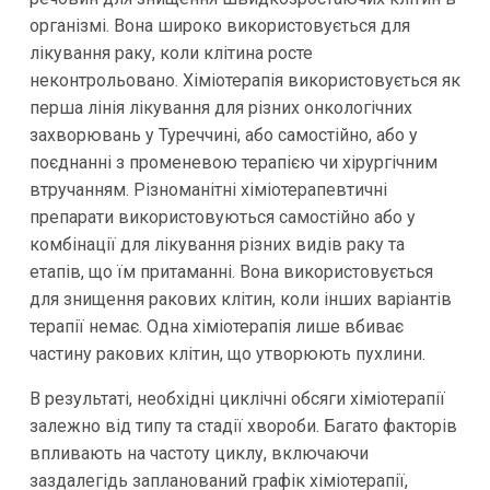
організмі. Вона широко використовується для
лікування раку, коли клітина росте
неконтрольовано. Хіміотерапія використовується як
перша лінія лікування для різних онкологічних
захворювань у Туреччині, або самостійно, або у
поєднанні з променевою терапією чи хірургічним
втручанням. Різноманітні хіміотерапевтичні
препарати використовуються самостійно або у
комбінації для лікування різних видів раку та
етапів, що їм притаманні. Вона використовується
для знищення ракових клітин, коли інших варіантів
терапії немає. Одна хіміотерапія лише вбиває
частину ракових клітин, що утворюють пухлини.
В результаті, необхідні циклічні обсяги хіміотерапії
залежно від типу та стадії хвороби. Багато факторів
впливають на частоту циклу, включаючи
заздалегідь запланований графік хіміотерапії,