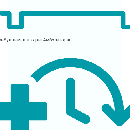
ебування в лікарні
Амбулаторно