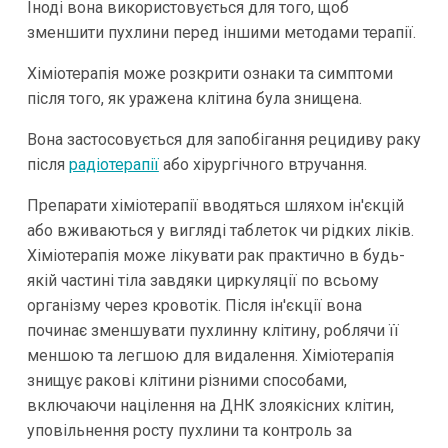
Іноді вона використовується для того, щоб
зменшити пухлини перед іншими методами терапії.
Хіміотерапія може розкрити ознаки та симптоми
після того, як уражена клітина була знищена.
Вона застосовується для запобігання рецидиву раку
після
радіотерапії
або хірургічного втручання.
Препарати хіміотерапії вводяться шляхом ін'єкцій
або вживаються у вигляді таблеток чи рідких ліків.
Хіміотерапія може лікувати рак практично в будь-
якій частині тіла завдяки циркуляції по всьому
організму через кровотік. Після ін'єкції вона
починає зменшувати пухлинну клітину, роблячи її
меншою та легшою для видалення. Хіміотерапія
знищує ракові клітини різними способами,
включаючи націлення на ДНК злоякісних клітин,
уповільнення росту пухлини та контроль за