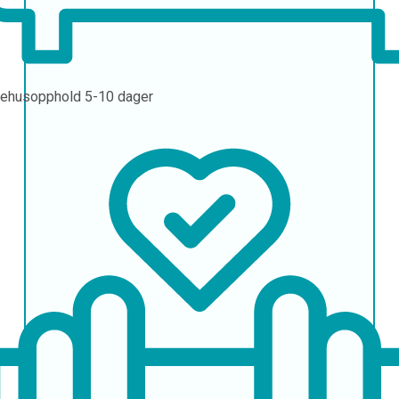
ehusopphold
5-10 dager