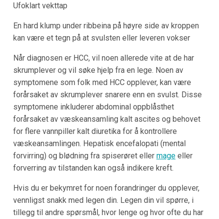
Ufoklart vekttap
En hard klump under ribbeina på høyre side av kroppen
kan være et tegn på at svulsten eller leveren vokser
Når diagnosen er HCC, vil noen allerede vite at de har
skrumplever og vil søke hjelp fra en lege. Noen av
symptomene som folk med HCC opplever, kan være
forårsaket av skrumplever snarere enn en svulst. Disse
symptomene inkluderer abdominal oppblåsthet
forårsaket av væskeansamling kalt ascites og behovet
for flere vannpiller kalt diuretika for å kontrollere
væskeansamlingen. Hepatisk encefalopati (mental
forvirring) og blødning fra spiserøret eller
mage
eller
forverring av tilstanden kan også indikere kreft.
Hvis du er bekymret for noen forandringer du opplever,
vennligst snakk med legen din. Legen din vil spørre, i
tillegg til andre spørsmål, hvor lenge og hvor ofte du har