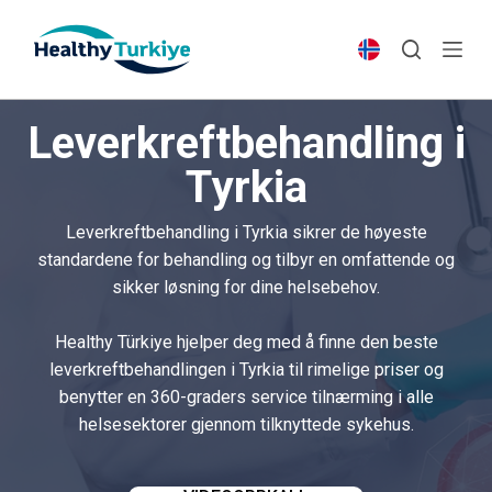
S
k
i
p
Leverkreftbehandling i
t
o
Tyrkia
c
o
Leverkreftbehandling i Tyrkia sikrer de høyeste
n
standardene for behandling og tilbyr en omfattende og
t
sikker løsning for dine helsebehov.
e
n
Healthy Türkiye hjelper deg med å finne den beste
t
leverkreftbehandlingen i Tyrkia til rimelige priser og
benytter en 360-graders service tilnærming i alle
helsesektorer gjennom tilknyttede sykehus.