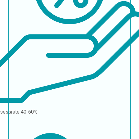
sessrate
40-60%