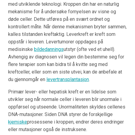
med utviklende teknologi. Kroppen din har en naturlig
mekanisme for å undersøke fornyelsen av visne og
døde celler. Dette utføres på en svært ordnet og
kontrollert måte. Når denne mekanismen bryter sammen,
kalles tilstanden kreftaktig. Leverkreft er kreft som
oppstår i leveren. Levertumorer oppdages på
medisinske
bildedannings
utstyr (ofte ved et uhell).
Avhengig av diagnosen vil legen din bestemme seg for
flere terapier som kan bidra til å kvitte seg med
kreftceller, eller som en siste utvei, kan de anbefale at
du gjennomgår en
levertransplantasjon
.
Primær lever- eller hepatisk kreft er en lidelse som
utvikler seg når normale celler i leveren blir unormale i
oppførsel og utseende. Unormaliteten skyldes cellenes
DNA-mutasjoner. Siden DNA styrer de forskjellige
kjemiske
prosessene i kroppen, endrer deres endringer
eller mutasjoner også de instruksene.