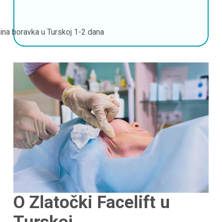
jina boravka u Turskoj
1-2 dana
O Zlatočki Facelift u