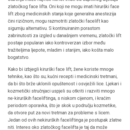
zlatočkog face lifta. Oni koji ne mogu imati hirurški face
lift zbog medicinskih stanja koje generalna anestezija
čini rizičnom, mogu razmotriti zlatočki facelift kao
sigurniju alternativu. S kontinuiranim porastom
zabrinutosti za izgled u današnjem vremenu, zlatočki lift
postaje popularan iako kontroverzan izbor među
tražiteljima ljepote, mladim i starijim, iako košta malo
bogatstvo.
Kako bi izbjegli kirurški face lift, žene koriste mnoge
tehnike, kao što su; kućni recepti i medicinski tretmani,
da bi što brže uklonili opuštenost i osvježili lice. Ljekari i
kozmetički stručnjaci uspjeli su otkriti i razviti mnogo
ne-kirurških faceliftinga, s niskom cijenom, i kraćim
periodom oporavka, što je skok u području kozmetike,
da otvore put za novi tretman za probleme s licem.
Jedan od ovih nekirurških faceliftinga je postupak zlatne
niti. Interes oko zlatočkog facelifta je taj da može