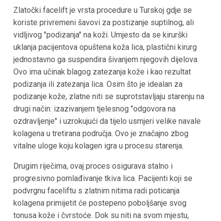
Zlatočki facelift je vrsta procedure u Turskoj gdje se
koriste privremeni šavovi za postizanje suptilnog, ali
vidljivog "podizanja" na koži. Umjesto da se kirurški
uklanja pacijentova opuštena koža lica, plastični kirurg
jednostavno ga suspendira šivanjem njegovih dijelova.
Ovo ima učinak blagog zatezanja kože i kao rezultat
podizanja ili zatezanja lica. Osim što je idealan za
podizanje kože, zlatne niti se suprotstavljaju starenju na
drugi način: izazivanjem tjelesnog "odgovora na
ozdravljenje" i uzrokujući da tijelo usmjeri velike navale
kolagena u tretirana područja. Ovo je značajno zbog
vitalne uloge koju kolagen igra u procesu starenja.
Drugim riječima, ovaj proces osigurava stalno i
progresivno pomlađivanje tkiva lica. Pacijenti koji se
podvrgnu faceliftu s zlatnim nitima radi poticanja
kolagena primijetit će postepeno poboljšanje svog
tonusa kože i čvrstoće. Dok su niti na svom mjestu,