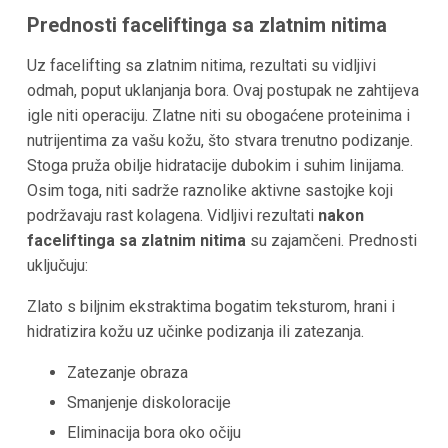
Prednosti faceliftinga sa zlatnim nitima
Uz facelifting sa zlatnim nitima, rezultati su vidljivi
odmah, poput uklanjanja bora. Ovaj postupak ne zahtijeva
igle niti operaciju. Zlatne niti su obogaćene proteinima i
nutrijentima za vašu kožu, što stvara trenutno podizanje.
Stoga pruža obilje hidratacije dubokim i suhim linijama.
Osim toga, niti sadrže raznolike aktivne sastojke koji
podržavaju rast kolagena. Vidljivi rezultati
nakon
faceliftinga sa zlatnim nitima
su zajamčeni. Prednosti
uključuju:
Zlato s biljnim ekstraktima bogatim teksturom, hrani i
hidratizira kožu uz učinke podizanja ili zatezanja.
Zatezanje obraza
Smanjenje diskoloracije
Eliminacija bora oko očiju