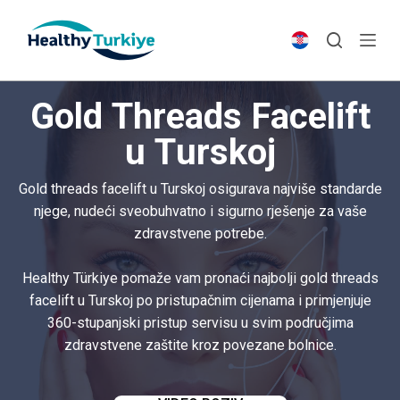
S
k
i
p
Gold Threads Facelift
t
o
u Turskoj
c
o
Gold threads facelift u Turskoj osigurava najviše standarde
n
njege, nudeći sveobuhvatno i sigurno rješenje za vaše
t
zdravstvene potrebe.
e
n
Healthy Türkiye pomaže vam pronaći najbolji gold threads
t
facelift u Turskoj po pristupačnim cijenama i primjenjuje
360-stupanjski pristup servisu u svim područjima
zdravstvene zaštite kroz povezane bolnice.