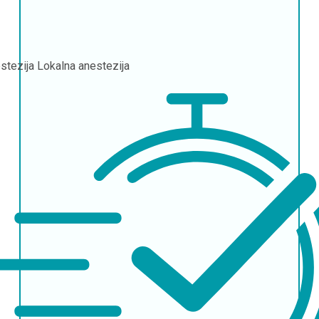
stezija
Lokalna anestezija