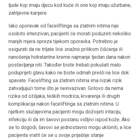
ljude koji imaju djecu kod kuće ili one koji imaju užurbane,
zahtjevne karijere.
Iako oporavak od faceliftinga sa zlatnim nitima nije
osobito intenzivan, pacijenti će morati poduzeti nekoliko
manjih mjera opreza tijekom oporavka. Potrebno je
osigurati da ne trljate lice snažno prilikom čišćenja ili
nanošenja hidratantne kreme najmanje tjedan dana nakon
postavljanja niti. Također biste trebali pokušati malo
poduprijeti glavu kako ne biste odmah prešli na lice dok
spavate. Facelifting sa zlatnim nitima ima nizak rizik
zahvaljujući tome što je neinvazivan. Gotovo da nema
rizika od ožiljaka, teških modrica, krvarenja ili drugih
komplikacija nakon faceliftinga sa zlatnim nitima. U
rijetkim slučajevima pacijenti mogu doživjeti iritaciju,
infekciju ili da im šavovi postanu vidljivi ispod kože. Ako
se to dogodi, šavovi se jednostavno mogu ukloniti, a lice
pacijenta vratit će se u svoje prijašnje stanje.