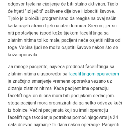
odgovor tijela na cijeljenje će biti stalno aktiviran. Tijelo
će htjeti "izliječiti" zašivene dijelove i izbaciti šavove.
Tijelo je biološki programirano da reagira na ovaj način
kada osjeti strano tijelo unutar dermisa. Srećom, jer su
niti postavljene ispod kože tijekom faceliftinga sa
zlatnim nitima toliko male, pacijent neće osjetiti ništa od
toga. Većina ljudi ne može osjetiti šavove nakon što se
koža oporavila.
Za mnoge pacijente, najveća prednost faceliftinga sa
zlatnim nitima u usporedbi sa
faceliftingom operacijom
je značajno smanjenje vremena oporavka vezano uz
dizanje zlatnim nitima. Kada pacijent ima operaciju
faceliftinga, on ili ona mora biti pod jakom sedacijom;
stoga pacijent mora organizirati da ga netko odveze kući
iz bolnice. Većini pacijenata koji su imali operaciju
faceliftinga također je potrebna pomoć njegovatelja 24
sata dnevno najmanje tri dana nakon operacije. Pacijenti