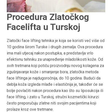
Procedura Zlatočkog
Facelifta u Turskoj
Zlatočki face lifting tehnika je koja se koristi već više od
10 godina širom Turske i drugih zemalja. Ova procedura
ima mali utjecaj nakon postupka, a predstavlja vrlo
efektivnu tehniku za unapređenje mladolikosti kože. Od
svih tretmana koji potiču proizvodnju novog kolagena za
zgušnjavanje kože i smanjenje bora, zlatočka metoda
face liftinga je najdugoročnija, do 10 godina. Budući da
deblja koža izgleda mlađe i elastičnija je, također će se
bolje povlačiti nakon procedura kao što su liposukcija ili
face lifting, i zato u Turskoj, stručni kozmetički kirurzi
često preporučuju zlatne niti svojim pacijentima koji
prolaze kroz ove tretmane.