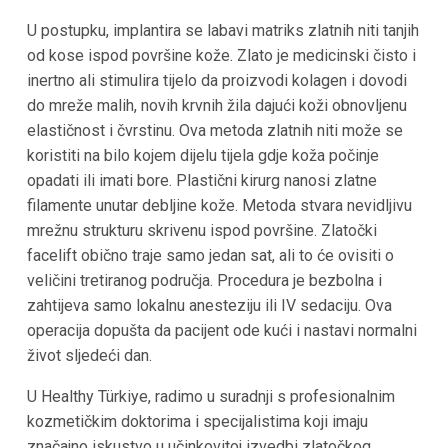
U postupku, implantira se labavi matriks zlatnih niti tanjih
od kose ispod površine kože. Zlato je medicinski čisto i
inertno ali stimulira tijelo da proizvodi kolagen i dovodi
do mreže malih, novih krvnih žila dajući koži obnovljenu
elastičnost i čvrstinu. Ova metoda zlatnih niti može se
koristiti na bilo kojem dijelu tijela gdje koža počinje
opadati ili imati bore. Plastični kirurg nanosi zlatne
filamente unutar debljine kože. Metoda stvara nevidljivu
mrežnu strukturu skrivenu ispod površine. Zlatočki
facelift obično traje samo jedan sat, ali to će ovisiti o
veličini tretiranog područja. Procedura je bezbolna i
zahtijeva samo lokalnu anesteziju ili IV sedaciju. Ova
operacija dopušta da pacijent ode kući i nastavi normalni
život sljedeći dan.
U Healthy Türkiye, radimo u suradnji s profesionalnim
kozmetičkim doktorima i specijalistima koji imaju
značajno iskustvo u učinkovitoj izvedbi zlatočkog