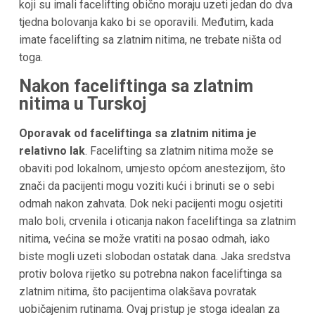
koji su imali facelifting obično moraju uzeti jedan do dva
tjedna bolovanja kako bi se oporavili. Međutim, kada
imate facelifting sa zlatnim nitima, ne trebate ništa od
toga.
Nakon faceliftinga sa zlatnim
nitima u Turskoj
Oporavak od faceliftinga sa zlatnim nitima je
relativno lak
. Facelifting sa zlatnim nitima može se
obaviti pod lokalnom, umjesto općom anestezijom, što
znači da pacijenti mogu voziti kući i brinuti se o sebi
odmah nakon zahvata. Dok neki pacijenti mogu osjetiti
malo boli, crvenila i oticanja nakon faceliftinga sa zlatnim
nitima, većina se može vratiti na posao odmah, iako
biste mogli uzeti slobodan ostatak dana. Jaka sredstva
protiv bolova rijetko su potrebna nakon faceliftinga sa
zlatnim nitima, što pacijentima olakšava povratak
uobičajenim rutinama. Ovaj pristup je stoga idealan za