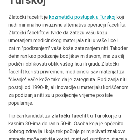
Turskoj
Zlatočki facelift je
kozmetički postupak u Turskoj
koji
nudi minimalno invazivnu alternativu operaciji facelifta.
Zlatočki faceliftovi tvrde da zatežu vašu kožu
umetanjem medicinskog materijala niti u vaše lice i
zatim "podizanjem" vaše kože zatezanjem niti. Također
definiran kao podizanje bodljikavim šavom, ima za cilj
podići i oblikovati oblik vašeg lica ili grudi. Zlatočki
facelift koristi privremeni, medicinski šav materijal za
"šivanje" vaše kože tako da je zategnuta. Podizanja niti
postoji od 1990-ih, ali inovacije u materijalu korišćenom
za podizanja niti su u posljednje vrijeme postale
popularnije.
Tipičan kandidat za
zlatočki facelift u Turskoj
je u
kasnim 30-ima do ranih 50-ih. Osoba koja je općenito
dobrog zdravlja i koja tek počinje primjećivati znakove
starenja može najviše korist imati od suptilnog utjecaja