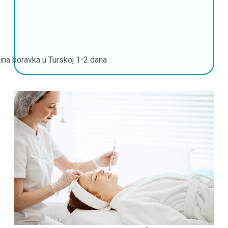
jina boravka u Turskoj
1-2 dana