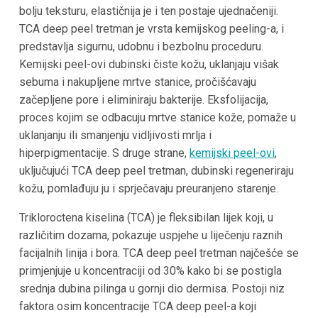
bolju teksturu, elastičnija je i ten postaje ujednačeniji.
TCA deep peel tretman je vrsta kemijskog peeling-a, i
predstavlja sigurnu, udobnu i bezbolnu proceduru.
Kemijski peel-ovi dubinski čiste kožu, uklanjaju višak
sebuma i nakupljene mrtve stanice, pročišćavaju
začepljene pore i eliminiraju bakterije. Eksfolijacija,
proces kojim se odbacuju mrtve stanice kože, pomaže u
uklanjanju ili smanjenju vidljivosti mrlja i
hiperpigmentacije. S druge strane,
kemijski peel-ovi
,
uključujući TCA deep peel tretman, dubinski regeneriraju
kožu, pomlađuju ju i sprječavaju preuranjeno starenje.
Trikloroctena kiselina (TCA) je fleksibilan lijek koji, u
različitim dozama, pokazuje uspjehe u liječenju raznih
facijalnih linija i bora. TCA deep peel tretman najčešće se
primjenjuje u koncentraciji od 30% kako bi se postigla
srednja dubina pilinga u gornji dio dermisa. Postoji niz
faktora osim koncentracije TCA deep peel-a koji