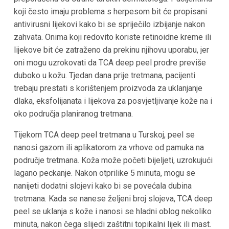
koji često imaju problema s herpesom bit će propisani
antivirusni lijekovi kako bi se spriječilo izbijanje nakon
zahvata. Onima koji redovito koriste retinoidne kreme ili
lijekove bit će zatraženo da prekinu njihovu uporabu, jer
oni mogu uzrokovati da TCA deep peel prodre previše
duboko u kožu. Tjedan dana prije tretmana, pacijenti
trebaju prestati s korištenjem proizvoda za uklanjanje
dlaka, eksfolijanata i lijekova za posvjetljivanje kože na i
oko područja planiranog tretmana.
Tijekom TCA deep peel tretmana u Turskoj, peel se
nanosi gazom ili aplikatorom za vrhove od pamuka na
područje tretmana. Koža može početi bijeljeti, uzrokujući
lagano peckanje. Nakon otprilike 5 minuta, mogu se
nanijeti dodatni slojevi kako bi se povećala dubina
tretmana. Kada se nanese željeni broj slojeva, TCA deep
peel se uklanja s kože i nanosi se hladni oblog nekoliko
minuta, nakon čega slijedi zaštitni topikalni lijek ili mast.