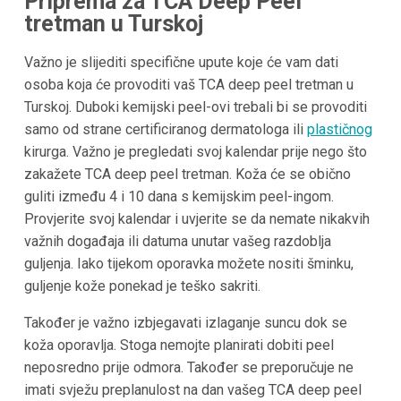
Priprema za TCA Deep Peel
tretman u Turskoj
Važno je slijediti specifične upute koje će vam dati
osoba koja će provoditi vaš TCA deep peel tretman u
Turskoj. Duboki kemijski peel-ovi trebali bi se provoditi
samo od strane certificiranog dermatologa ili
plastičnog
kirurga. Važno je pregledati svoj kalendar prije nego što
zakažete TCA deep peel tretman. Koža će se obično
guliti između 4 i 10 dana s kemijskim peel-ingom.
Provjerite svoj kalendar i uvjerite se da nemate nikakvih
važnih događaja ili datuma unutar vašeg razdoblja
guljenja. Iako tijekom oporavka možete nositi šminku,
guljenje kože ponekad je teško sakriti.
Također je važno izbjegavati izlaganje suncu dok se
koža oporavlja. Stoga nemojte planirati dobiti peel
neposredno prije odmora. Također se preporučuje ne
imati svježu preplanulost na dan vašeg TCA deep peel