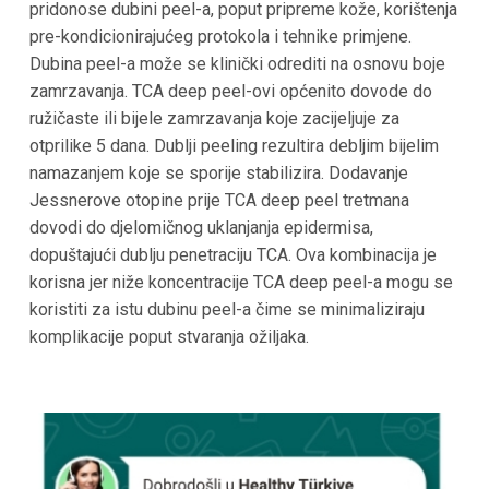
pridonose dubini peel-a, poput pripreme kože, korištenja
pre-kondicionirajućeg protokola i tehnike primjene.
Dubina peel-a može se klinički odrediti na osnovu boje
zamrzavanja. TCA deep peel-ovi općenito dovode do
ružičaste ili bijele zamrzavanja koje zacijeljuje za
otprilike 5 dana. Dublji peeling rezultira debljim bijelim
namazanjem koje se sporije stabilizira. Dodavanje
Jessnerove otopine prije TCA deep peel tretmana
dovodi do djelomičnog uklanjanja epidermisa,
dopuštajući dublju penetraciju TCA. Ova kombinacija je
korisna jer niže koncentracije TCA deep peel-a mogu se
koristiti za istu dubinu peel-a čime se minimaliziraju
komplikacije poput stvaranja ožiljaka.