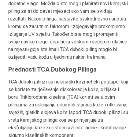
dodatne vlage. Možda biste mogli planirati novi kemijski
piling za tri do devet mjeseci ako vam se sviđaju
rezultati. Nakon pilinga, nastavite svakodnevno nanositi
kremu sa zaštitnim faktorom. Izbjegavajte prekomjerno
izlaganje UV svjetlu. Također biste mogli promijeniti
svoje navike njege: depilacija voskom i šećerom dlačice
na mjestu gdje ste imali TCA duboki piling moglo bi
ozlijediti vašu kožu u tjednima nakon tretmana.
Prednosti TCA Dubokog Pilinga
TCA duboki pilinzi su nekirurški kozmetički postupci koji
se koriste za rješavanje diskoloracija kože, ožiljaka i
bora. Trikloroctena kiselina (TCA) koristi se u ovim
pilinzima za uklanjanje odumrlih stanica kože i otkrivanje
svježih, glatkih slojeva kože ispod. TCA duboki pilinzi su
vrsta kemijskog pilinga koji se primjenjuje za
eksfolijaciju kože koristeći različite jačine i kombinacije
sigurno kiselinskih komponenti.