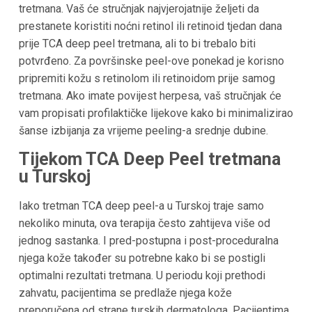
tretmana. Vaš će stručnjak najvjerojatnije željeti da
prestanete koristiti noćni retinol ili retinoid tjedan dana
prije TCA deep peel tretmana, ali to bi trebalo biti
potvrđeno. Za površinske peel-ove ponekad je korisno
pripremiti kožu s retinolom ili retinoidom prije samog
tretmana. Ako imate povijest herpesa, vaš stručnjak će
vam propisati profilaktičke lijekove kako bi minimalizirao
šanse izbijanja za vrijeme peeling-a srednje dubine.
Tijekom TCA Deep Peel tretmana
u Turskoj
Iako tretman TCA deep peel-a u Turskoj traje samo
nekoliko minuta, ova terapija često zahtijeva više od
jednog sastanka. I pred-postupna i post-proceduralna
njega kože također su potrebne kako bi se postigli
optimalni rezultati tretmana. U periodu koji prethodi
zahvatu, pacijentima se predlaže njega kože
preporučena od strane turskih dermatologa. Pacijentima