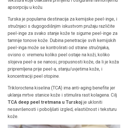
tekstura koja olakšava primjenu i osigurava ravnomjernu
apsorpciju u kožu.
Turska je popularna destinacija za kemijske peel-inge, i
stručnjaci s dugogodišnjim iskustvom pružaju različite
peel-inge za svako stanje kože te sigurne peel-inge za
tamnije tonove kože. Dubina penetracije svih kemijskih
peel-inga može se kontrolirati od strane stručnjaka,
ovisno o: vremenu koliko peel ostaje na koži, koliko
slojeva peel-a se nanosi, propusnosti kože, da li je koža
pripremljena prije peel-a, stanju/uvjetima kože, i
koncentraciji peel otopine.
Trikloroctena kiselina (TCA) ima anti-aging benefite jer
uklanja mrtve stanice kože i stimulira rast kolagena. Cilj
TCA deep peel tretmana u Turskoj
je ukloniti
nesavršenosti i poboljšati izgled, elastičnost i teksturu
kože.