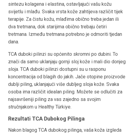
sintezu kolagena i elastina, ostavljajući vašu kožu
svijetlu i mlađu. Svaka vrsta kože zahtijeva različit tijek
terapije. Za čistu kožu, mlađima obično treba jedan ili
dva tretmana, dok starijima obično trebaju četiri
tretmana. Između tretmana potrebno je odmoriti tjedan
dana.
TCA duboki pilinzi su općenito skromni po dubini. To
znači da samo uklanjaju gornji sloj kože i mali dio donjeg
sloja. TCA duboki pilinzi dostupni su u rasponu
koncentracija od blagih do jakih. Jače otopine proizvode
dublji piling, uklanjajući više dubljeg sloja kože. Svaka
osoba ima različit idealan piling. Možete se odlučiti za
najsavršeniji piling za vas zajedno sa svojim
stručnjakom u Healthy Türkiye.
Rezultati TCA Dubokog Pilinga
Nakon blagog TCA dubokog pilinga, vaša koža izgleda