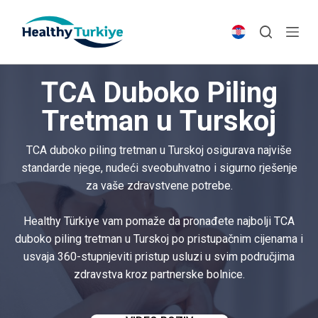
S
k
i
p
TCA Duboko Piling
t
o
Tretman u Turskoj
c
o
TCA duboko piling tretman u Turskoj osigurava najviše
n
standarde njege, nudeći sveobuhvatno i sigurno rješenje
t
za vaše zdravstvene potrebe.
e
n
Healthy Türkiye vam pomaže da pronađete najbolji TCA
t
duboko piling tretman u Turskoj po pristupačnim cijenama i
usvaja 360-stupnjeviti pristup usluzi u svim područjima
zdravstva kroz partnerske bolnice.