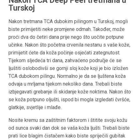
Nakon TCA Deep Peel tretmana u
Turskoj
Nakon tretmana TCA dubokim pilingom u Turskoj, mogli
biste primijetiti neke promjene odmah. Također, može
proći dva do četiri dana prije nego što uočite potpune
učinke. Nakon što početna crvenila nestanu s vaše kože,
primijetit ćete da koža počinje osjećati zategnutost.
Tijekom sljedeća tri dana, zahvaćeno područje će se
ljuštiti oslobodivši se gornji sloj kože koji je bio izložen
TCA dubokom pilingu. Normalno je da se ljuštena koža
odvaja u mrljama tijekom nekoliko dana. Trebali biste
izbjegavati grebanje ili skidanje kože noktima. Nakon što
se koža potpuno oljušti, ispod bi mogla izgledati čvršće,
glatkije, svjetlije i mlađe.
Nosite kremu sa zaštitnim faktorom i štitite svoju kožu
od sunca svaki dan dok se vaša koža ljušti. Trebali biste
prati lice blagim čistačem kako biste spriječili gubitak