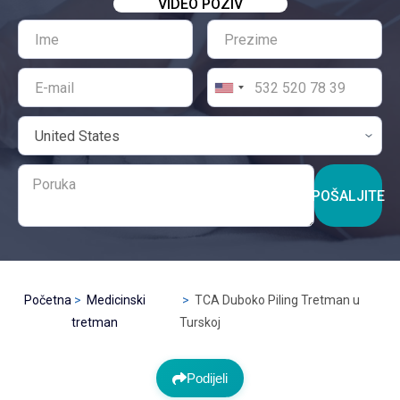
VIDEO POZIV
POŠALJITE
Početna
Medicinski
TCA Duboko Piling Tretman u
tretman
Turskoj
Podijeli