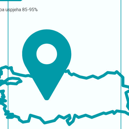
pa uspjeha
85-95%