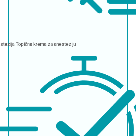
stezija
Topična krema za anesteziju