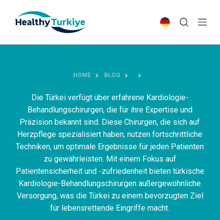
S
k
i
p
t
o
HOME
BLOG
c
o
Die Türkei verfügt über erfahrene Kardiologie-
n
Behandlungschirurgen, die für ihre Expertise und
t
Präzision bekannt sind. Diese Chirurgen, die sich auf
e
Herzpflege spezialisiert haben, nutzen fortschrittliche
n
Techniken, um optimale Ergebnisse für jeden Patienten
t
zu gewährleisten. Mit einem Fokus auf
Patientensicherheit und -zufriedenheit bieten türkische
Kardiologie-Behandlungschirurgen außergewöhnliche
Versorgung, was die Türkei zu einem bevorzugten Ziel
für lebensrettende Eingriffe macht.