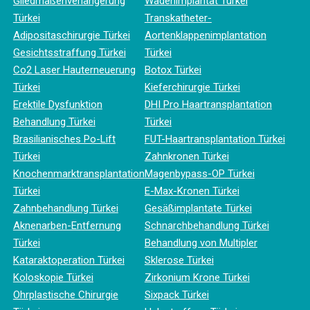
Gliedmaßenverlängerung
Wadenimplantat Türkei
Türkei
Transkatheter-
Adipositaschirurgie Türkei
Aortenklappenimplantation
Gesichtsstraffung Türkei
Türkei
Co2 Laser Hauterneuerung
Botox Türkei
Türkei
Kieferchirurgie Türkei
Erektile Dysfunktion
DHI Pro Haartransplantation
Behandlung Türkei
Türkei
Brasilianisches Po-Lift
FUT-Haartransplantation Türkei
Türkei
Zahnkronen Türkei
Knochenmarktransplantation
Magenbypass-OP Türkei
Türkei
E-Max-Kronen Türkei
Zahnbehandlung Türkei
Gesäßimplantate Türkei
Aknenarben-Entfernung
Schnarchbehandlung Türkei
Türkei
Behandlung von Multipler
Kataraktoperation Türkei
Sklerose Türkei
Koloskopie Türkei
Zirkonium Krone Türkei
Ohrplastische Chirurgie
Sixpack Türkei