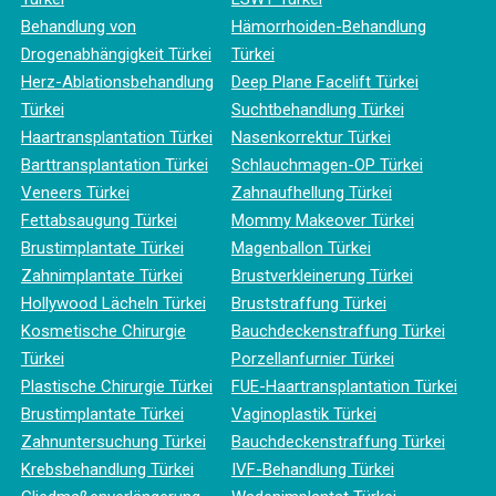
Behandlung von
Hämorrhoiden-Behandlung
Drogenabhängigkeit Türkei
Türkei
Herz-Ablationsbehandlung
Deep Plane Facelift Türkei
Türkei
Suchtbehandlung Türkei
Haartransplantation Türkei
Nasenkorrektur Türkei
Barttransplantation Türkei
Schlauchmagen-OP Türkei
Veneers Türkei
Zahnaufhellung Türkei
Fettabsaugung Türkei
Mommy Makeover Türkei
Brustimplantate Türkei
Magenballon Türkei
Zahnimplantate Türkei
Brustverkleinerung Türkei
Hollywood Lächeln Türkei
Bruststraffung Türkei
Kosmetische Chirurgie
Bauchdeckenstraffung Türkei
Türkei
Porzellanfurnier Türkei
Plastische Chirurgie Türkei
FUE-Haartransplantation Türkei
Brustimplantate Türkei
Vaginoplastik Türkei
Zahnuntersuchung Türkei
Bauchdeckenstraffung Türkei
Krebsbehandlung Türkei
IVF-Behandlung Türkei