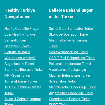
Healthy Türkiye
Beliebte Behandlungen
Navigationen
in der Türkei
Häufig Gestellte Fragen
Spinal Cord Stimulator Türkei
Über Healthy Türkiye
Skoliose-Operation Türkei
Behandlungen
Gliedmaßenverlängerung
Healthys Türkiye-
Türkei
Dienstleistungen
Penisvergrößerung Türkei
Warum uns wählen?
CAR-T-Zell-Behandlung Türkei
Augenlasern Türkei
Pektorale Implantate Türkei
Stammzelltherapie Türkei
Vasektomie Rückgängig
MRT-Scan Türkei
Machen Behandlung Türkei
Tonsillektomie Türkei
Schlaflabor Türkei
All On 6 Zahnimplantate
Medizinischer Check-Up Türkei
Türkei
Allgemeiner Check-Up Türkei
All on 4 Zahnimplantate
Chemisches Peeling Türkei
Türkei
ESWT Türkei