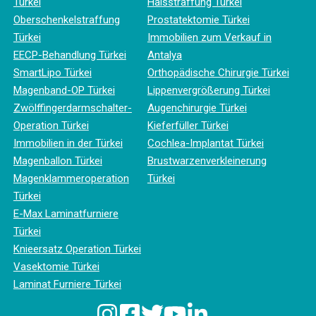
Türkei
Halsstraffung Türkei
Oberschenkelstraffung
Prostatektomie Türkei
Türkei
Immobilien zum Verkauf in
EECP-Behandlung Türkei
Antalya
SmartLipo Türkei
Orthopädische Chirurgie Türkei
Magenband-OP Türkei
Lippenvergrößerung Türkei
Zwölffingerdarmschalter-
Augenchirurgie Türkei
Operation Türkei
Kieferfüller Türkei
Immobilien in der Türkei
Cochlea-Implantat Türkei
Magenballon Türkei
Brustwarzenverkleinerung
Magenklammeroperation
Türkei
Türkei
E-Max Laminatfurniere
Türkei
Knieersatz Operation Türkei
Vasektomie Türkei
Laminat Furniere Türkei