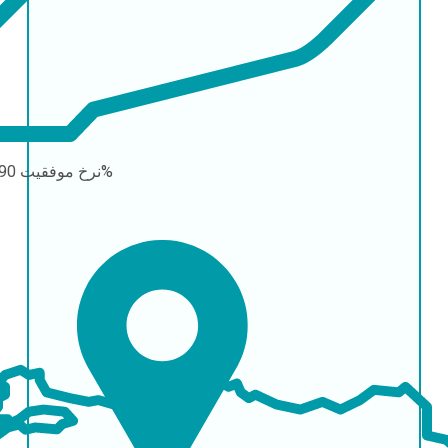
90-95%
نرخ موفقیت