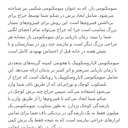
میومکتومی باز، که به عنوان میومکتومی شکمی نیز شناخته
می‌شود، شامل ایجاد برش در شکم شما توسط جراح برای
برداشتن فیبروم‌ها است. این روش برای فیبروم‌های بسیار
بزرگ مناسب است چرا که جراح می‌تواند تمام اعضای لگنی
شما را ببیند. زمان بازیابی برای میومکتومی باز مشابه هر
جراحی بزرگ دیگر است و نیازمند چند روز در بیمارستان و تا
شش هفته در خانه قبل از احساس بهبودی کامل است.
میومکتومی لاپاروسکوپیک با هجومی کمینه گزینه‌های متعددی
با زمان بازیابی سریعتر و اثر کمتر بر بدنتان ارائه می‌دهد. این
شامل میومکتومی لاپاروسکوپیک یا روباتیک است که جراح از
تلسکوپ کوچک و نورانی‌ای که از طریق ناف شما وارد
می‌شود استفاده می‌کند. سپس جراح چند برش کوچک در
شکم شما ایجاد می‌کند تا فیبروم‌ها را از طریق واژن یا
بازشدگی کوچک بردارد. به طور متناوب، میومکتومی یک
میلیون فقط به یک بازشدگی در نزدیکی ناف شما برای تمامی
ابزارهای جراحی نیازمند است که به نتیجه فقط یک برش کمی
بزرگتر در ناف شما می‌انجامد.