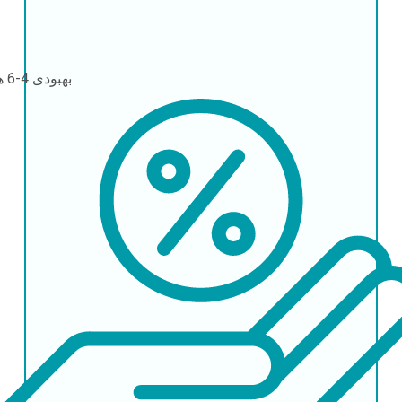
بهبودی
4-6 هفته