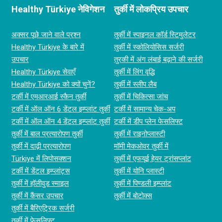
Healthy Türkiye नेविगेशन
तुर्की में लोकप्रिय उपचार
अक्सर पूछे जाने वाले प्रश्न
तुर्की में स्पाइनल कॉर्ड स्‍टिमुलेटर
Healthy Türkiye के बारे में
तुर्की में स्कोलियोसिस सर्जरी
उपचार
तुरकी में अंग लंबाई बढ़ाने की सर्जरी
Healthy Türkiye सेवाएँ
तुर्की में लिंग वृद्धि
Healthy Türkiye को क्यों चुनें?
तुर्की में स्लीप लैब
टर्की में एमआरआई स्कैन तुर्की
तुर्की में चिकित्सा जांच
टर्की में ऑल ऑन 6 डेंटल इम्प्लांट तुर्की
टर्की में सामान्य चेक-अप
टर्की में ऑल ऑन 4 डेंटल इम्प्लांट तुर्की
टर्की में डीप प्लेन फेसलिफ्ट
तुर्की में बाल प्रत्यारोपण तुर्की
तुर्की में राइनोप्लास्टी
तुर्की में दाढ़ी प्रत्यारोपण
मॉमी मेकओवर तुर्की में
Türkiye में लिपोसक्शन
तुर्की में एफयूई हेयर ट्रांसप्लांट
टर्की में डेंटल इम्प्लांट्स
तुर्की में योनि प्लास्टी
तुर्की में हॉलीवुड स्माइल
तुर्की में पिण्डली इम्प्लांट
तुर्की में कैंसर उपचार
तुर्की में बोटोक्स
तुर्की में बैरिएट्रिक सर्जरी
तुर्की में फेसलिफ्ट