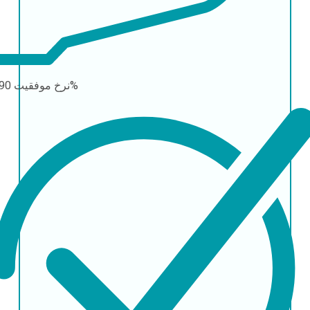
90-95%
نرخ موفقیت