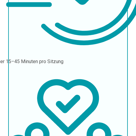
uer
15–45 Minuten pro Sitzung