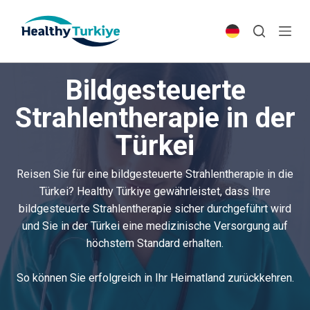
S
k
i
p
Bildgesteuerte
t
o
Strahlentherapie in der
c
Türkei
o
n
t
Reisen Sie für eine bildgesteuerte Strahlentherapie in die
e
Türkei? Healthy Türkiye gewährleistet, dass Ihre
n
bildgesteuerte Strahlentherapie sicher durchgeführt wird
t
und Sie in der Türkei eine medizinische Versorgung auf
höchstem Standard erhalten.
So können Sie erfolgreich in Ihr Heimatland zurückkehren.