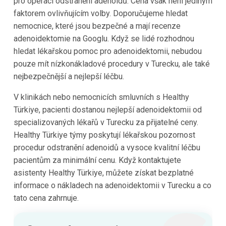
pro operaci odstranění adenoidů. Cena však není jediným
faktorem ovlivňujícím volby. Doporučujeme hledat
nemocnice, které jsou bezpečné a mají recenze
adenoidektomie na Googlu. Když se lidé rozhodnou
hledat lékařskou pomoc pro adenoidektomii, nebudou
pouze mít nízkonákladové procedury v Turecku, ale také
nejbezpečnější a nejlepší léčbu.
V klinikách nebo nemocnicích smluvních s Healthy
Türkiye, pacienti dostanou nejlepší adenoidektomii od
specializovaných lékařů v Turecku za přijatelné ceny.
Healthy Türkiye týmy poskytují lékařskou pozornost
procedur odstranění adenoidů a vysoce kvalitní léčbu
pacientům za minimální cenu. Když kontaktujete
asistenty Healthy Türkiye, můžete získat bezplatné
informace o nákladech na adenoidektomii v Turecku a co
tato cena zahrnuje.