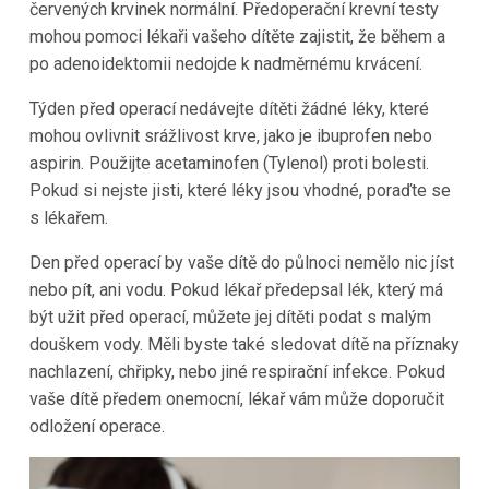
červených krvinek normální. Předoperační krevní testy
mohou pomoci lékaři vašeho dítěte zajistit, že během a
po adenoidektomii nedojde k nadměrnému krvácení.
Týden před operací nedávejte dítěti žádné léky, které
mohou ovlivnit srážlivost krve, jako je ibuprofen nebo
aspirin. Použijte acetaminofen (Tylenol) proti bolesti.
Pokud si nejste jisti, které léky jsou vhodné, poraďte se
s lékařem.
Den před operací by vaše dítě do půlnoci nemělo nic jíst
nebo pít, ani vodu. Pokud lékař předepsal lék, který má
být užit před operací, můžete jej dítěti podat s malým
douškem vody. Měli byste také sledovat dítě na příznaky
nachlazení, chřipky, nebo jiné respirační infekce. Pokud
vaše dítě předem onemocní, lékař vám může doporučit
odložení operace.