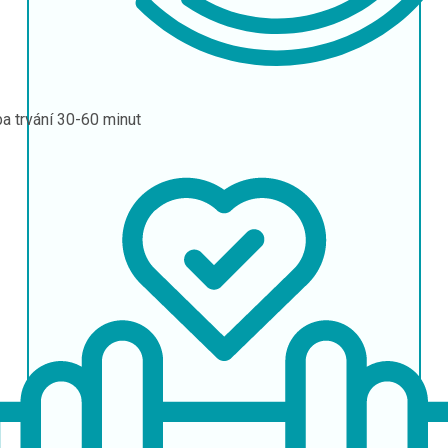
a trvání
30-60 minut