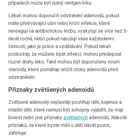
případech může být nutný rentgen krku.
Lékaři mohou doporučit odstranění adenoidů, pokud
máte přetrvávající ušní nebo krční infekce, které
nereagují na antibiotickou léčbu, vyskytují se více než 5-
6krát ročně, nebo pokud narušují vaše každodenní
činnosti, jako je práce a vzdělávání. Pokud lékaři
podezírají, že můžete trpět infekcí, mohou předepsat
různé druhy léků. Také mohou být doporučeny nosní
steroidy, které pomáhají snížit otoky adenoidů před
odstraněním.
Příznaky zvětšených adenoidů
Zvětšené adenoidy nejčastěji postihují děti, kojence a
mladší děti, které nemusí být schopny vyjádřit, že mají
bolest nebo jiné příznaky
zvětšených
adenoidů. Několik
příznaků, na které byste měli u dětí dávat pozor,
zahrnuje: