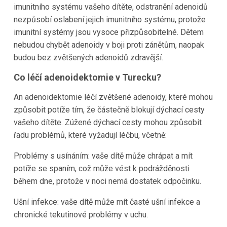
imunitního systému vašeho dítěte, odstranění adenoidů
nezpůsobí oslabení jejich imunitního systému, protože
imunitní systémy jsou vysoce přizpůsobitelné. Dětem
nebudou chybět adenoidy v boji proti zánětům, naopak
budou bez zvětšených adenoidů zdravější.
Co léčí adenoidektomie v Turecku?
An adenoidektomie léčí zvětšené adenoidy, které mohou
způsobit potíže tím, že částečně blokují dýchací cesty
vašeho dítěte. Zúžené dýchací cesty mohou způsobit
řadu problémů, které vyžadují léčbu, včetně:
Problémy s usínáním: vaše dítě může chrápat a mít
potíže se spaním, což může vést k podrážděnosti
během dne, protože v noci nemá dostatek odpočinku.
Ušní infekce: vaše dítě může mít časté ušní infekce a
chronické tekutinové problémy v uchu.