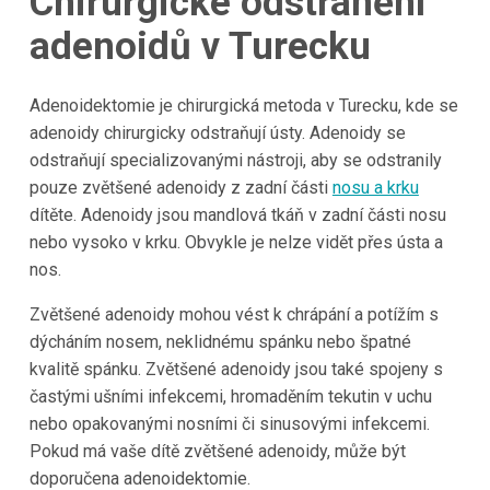
Chirurgické odstranění
adenoidů v Turecku
Adenoidektomie je chirurgická metoda v Turecku, kde se
adenoidy chirurgicky odstraňují ústy. Adenoidy se
odstraňují specializovanými nástroji, aby se odstranily
pouze zvětšené adenoidy z zadní části
nosu a krku
dítěte. Adenoidy jsou mandlová tkáň v zadní části nosu
nebo vysoko v krku. Obvykle je nelze vidět přes ústa a
nos.
Zvětšené adenoidy mohou vést k chrápání a potížím s
dýcháním nosem, neklidnému spánku nebo špatné
kvalitě spánku. Zvětšené adenoidy jsou také spojeny s
častými ušními infekcemi, hromaděním tekutin v uchu
nebo opakovanými nosními či sinusovými infekcemi.
Pokud má vaše dítě zvětšené adenoidy, může být
doporučena adenoidektomie.