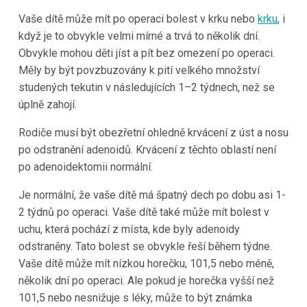
Vaše dítě může mít po operaci bolest v krku nebo
krku
, i
když je to obvykle velmi mírné a trvá to několik dní.
Obvykle mohou děti jíst a pít bez omezení po operaci.
Měly by být povzbuzovány k pití velkého množství
studených tekutin v následujících 1–2 týdnech, než se
úplně zahojí.
Rodiče musí být obezřetní ohledně krvácení z úst a nosu
po odstranění adenoidů. Krvácení z těchto oblastí není
po adenoidektomii normální.
Je normální, že vaše dítě má špatný dech po dobu asi 1-
2 týdnů po operaci. Vaše dítě také může mít bolest v
uchu, která pochází z místa, kde byly adenoidy
odstraněny. Tato bolest se obvykle řeší během týdne.
Vaše dítě může mít nízkou horečku, 101,5 nebo méně,
několik dní po operaci. Ale pokud je horečka vyšší než
101,5 nebo nesnižuje s léky, může to být známka