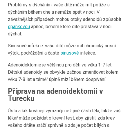
Problémy s dýcháním: vaše dítě může mít potíže s
dýcháním během dne a nemůže spát v noci. V
závažnějších případech mohou otoky adenoidů způsobit
spánkovou
apnoe, během které dítě přestává v noci
dýchat.
Sinusové infekce: vaše dítě může mít chronický nosní
výtok, podráždění a časté
sinusové
infekce.
Adenoidektomie je většinou pro děti ve věku 1-7 let.
Dětské adenoidy se obvykle začnou zmenšovat kolem
věku 7-8 let a téměř úplně mizí během dospívání.
Příprava na adenoidektomii v
Turecku
Ústa a krk krvácejí výrazněji než jiné části těla, takže váš
lékař může požádat o krevní test, aby zjistil, zda krev
vašeho dítěte sráží správně a zda je počet bílých a