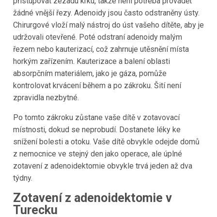
přistupovat zezadu krku, takže není potřeba provádět
žádné vnější řezy. Adenoidy jsou často odstraněny ústy.
Chirurgové vloží malý nástroj do úst vašeho dítěte, aby je
udržovali otevřené. Poté odstraní adenoidy malým
řezem nebo kauterizací, což zahrnuje utěsnění místa
horkým zařízením. Kauterizace a balení oblasti
absorpčním materiálem, jako je gáza, pomůže
kontrolovat krvácení během a po zákroku. Šití není
zpravidla nezbytné.
Po tomto zákroku zůstane vaše dítě v zotavovací
místnosti, dokud se neprobudí. Dostanete léky ke
snížení bolesti a otoku. Vaše dítě obvykle odejde domů
z nemocnice ve stejný den jako operace, ale úplné
zotavení z adenoidektomie obvykle trvá jeden až dva
týdny.
Zotavení z adenoidektomie v
Turecku