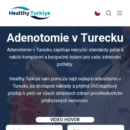
S
k
i
p
Adenotomie v Turecku
t
o
Adenotomie v Turecku zajišťuje nejvyšší standardy péče a
c
nabízí komplexní a bezpečné řešení pro vaše zdravotní
o
potřeby.
n
t
Healthy Türkiye vám pomůže najít nejlepší adenotomii v
e
Turecku za dostupné náklady a přijímá 360stupňový
n
přístup k péči ve všech oblastech zdraví prostřednictvím
t
přidružených nemocnic.
VIDEO HOVOR