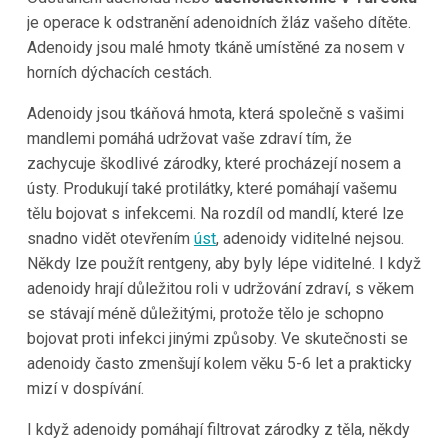
je operace k odstranění adenoidních žláz vašeho dítěte.
Adenoidy jsou malé hmoty tkáně umístěné za nosem v
horních dýchacích cestách.
Adenoidy jsou tkáňová hmota, která společně s vašimi
mandlemi pomáhá udržovat vaše zdraví tím, že
zachycuje škodlivé zárodky, které procházejí nosem a
ústy. Produkují také protilátky, které pomáhají vašemu
tělu bojovat s infekcemi. Na rozdíl od mandlí, které lze
snadno vidět otevřením
úst
, adenoidy viditelné nejsou.
Někdy lze použít rentgeny, aby byly lépe viditelné. I když
adenoidy hrají důležitou roli v udržování zdraví, s věkem
se stávají méně důležitými, protože tělo je schopno
bojovat proti infekci jinými způsoby. Ve skutečnosti se
adenoidy často zmenšují kolem věku 5-6 let a prakticky
mizí v dospívání.
I když adenoidy pomáhají filtrovat zárodky z těla, někdy