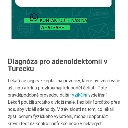
KONTAKTUJTE NÁS NA
WHATSAPP
Diagnóza pro adenoidektomii v
Turecku
Lékaři se nejprve zeptají na příznaky, které ovlivňují vaše
uši, nos a krk a prozkoumají krk podél čelisti. Poté
pravděpodobně provedou další
fyzikální
vyšetření.
Lékaři použijí zrcátko a vloží malé, flexibilní zrcátko přes
nos, aby viděli adenoidy. V závislosti na tom, co lékaři
zjistí během fyzického vyšetření, mohou doporučit
krevní test na kontrolu infekce nebo v některých