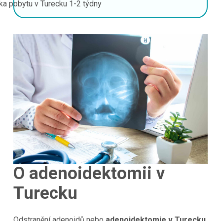
ka pobytu v Turecku
1-2 týdny
O adenoidektomii v
Turecku
Odstranění adenoidů nebo
adenoidektomie v Turecku