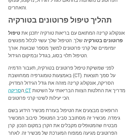
הפרוטונים משתנות בהתאם לגודל הגידול, מיקומו, עומקו
והאחרים.
תהליך טיפול פרוטונים בטורקיה
אונקולוג קרינה המתואם עם בריאות טורקיה יתכנן את
טיפול
פרוטונים בטורקיה
שלך. הטיפול שלך עשוי לכלול מפגשים
יומיומיים של קרני פרוטונים למשך מספר שבועות. אורך
הטיפול תלוי בסוג, בגודל ובמיקום הגידול.
לפני שמשיקת טיפול פרוטונים בטורקיה, תעבור הדמיה
באמצעות טומוגרפיה ממחושבת (CT). על סמך תוצאות
הסריקה, אונקולוג קרינה מזהה את גודל הגידול המדויק.
מדריך את החלטות הצוות הבריאותי על השיטות
סריקה CT
ה
הכי יעילות לשינוי קרני פרוטונים.
הרופאים מבצעים את הטיפול בעזרת מכשיר הידוע בשם
גימדה. מכשיר זה מסתובב סביב המטופל. סיבוב המכשיר
מבטיח שהמטופלים מקבלים את הקרן במקום הנכון. קרן
הפרוטונים מגיעה ממפוח המערכת של מכשיר זה. לאחר