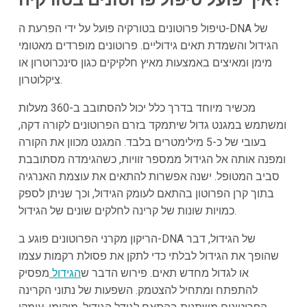
טיפול פרוטונים בטורקיה פועל על ידי הפרעת ה-DNA של
הגידול והשמדת תאים גידוליים. פרוטונים מופרדים מאטומי
מימן ומאיצים באמצעות מאיץ חלקיקים כגון סינכרוטרון או
ציקלוטרון.
מכשיר מיוחד בדרך כלל יכול להסתובב ב-360 מעלות
ומשתמש במגנט גדול שיתמקד בזרם הפרוטונים לקורה דקה,
בעובי של כ-5 מילימטרים בלבד. המגנט מכוון את הקורה
ומפנה אותה אל הגידול ממספר זוויות, כשהגימדה מסתובבת
סביב המטופל. ישנה אפשרות להתאים את עוצמת האנרגיה
בתוך קרן הפרוטון בהתאם לעומק הגידול, וכך שניתן לספק
כמויות שונות של קרינה לחלקים שונים של הגידול.
הריקון מקרני הפרוטונים פוגע ב-DNA של הגידול, דבר
שהופך את הגידול לבלתי כדי לתקן את פסולת רקמות עצמו
או לגדול מחדש תאים. פירוש הדבר ש
הגידול
מפסיק
להתפתח ומתחיל להצטמק. השפעות של נתוני הקרינה