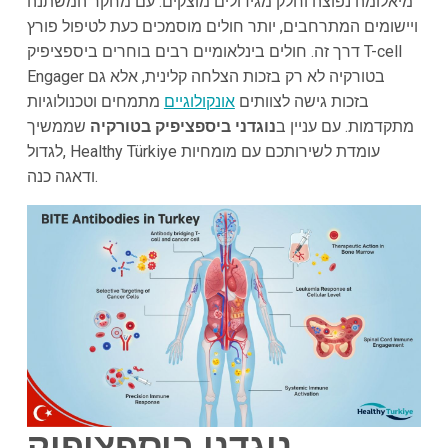
מיאלומה נפוצה וחלק מגידולים מוצקים. עם מחקר המשתנה
ויישומים המתרחבים, יותר חולים מוסמכים כעת לטיפול פורץ
דרך זה. חולים בינלאומיים רבים בוחרים ביספציפיק T-cell
Engager בטורקיה לא רק בזכות הצלחה קלינית, אלא גם
בזכות גישה לצוותים
אונקולוגיים
מתמחים וטכנולוגיות
מתקדמות. עם עניין ב
נוגדני ביספציפיק בטורקיה
שממשיך
לגדול, Healthy Türkiye עומדת לשירותכם עם מומחיות
ודאגה כנה.
נוגדני ביספציפיק