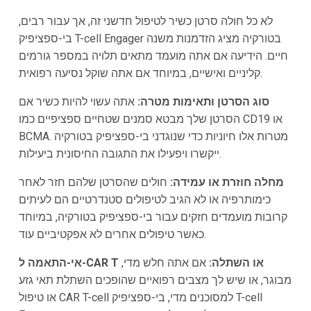
לא כל חולה סרטן כשיר לטיפול חדשני זה, אך עבור רבים,
בי-ספציפיק T-cell Engager בטורקיה מציג הזדמנות משנה
חיים. הידיעה אם אתה מועמד מתאים תלויה במספר גורמים
קליניים ואישיים, במיוחד אם אתה שוקל נסיעה רפואית.
סוג הסרטן ותאימות מטרה:
אתה עשוי להיות כשיר אם
הסרטן שלך מבטא סמנים שטחיים ספציפיים כמו CD19 או
BCMA. מטרות אלו חיוניות כדי שנוגדני בי-ספציפיק בטורקיה
ייקשרו ויפעילו את התגובה החיסונית ביעילות.
מחלה חוזרת או עמידה:
חולים שהסרטן שלהם חזר לאחר
כימותרפיה או לא הגיב לטיפולים סטנדרטיים הם לעיתים
קרובות מועמדים חזקים עבור בי-ספציפיק בטורקיה, במיוחד
כאשר טיפולים אחרים לא אפקטיביים עוד.
אי-התאמה ל-CAR T או השתלה:
אם אתה חלש מדי,
מבוגר, או שיש לך מצבים רפואיים שהופכים השתלת תאי גזע
או טיפול CAR T-cell למסוכנים מדי, בי-ספציפיק T-cell