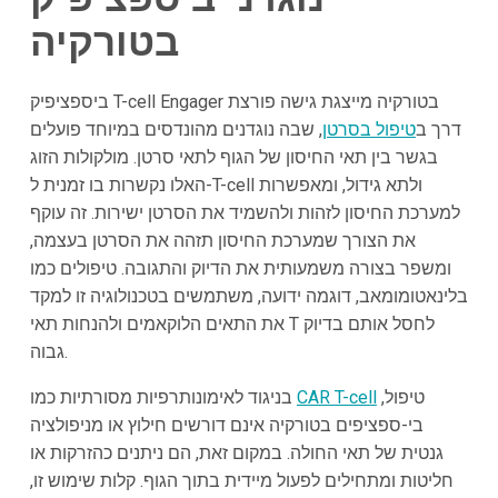
בטורקיה
ביספציפיק T-cell Engager בטורקיה מייצגת גישה פורצת
דרך ב
טיפול בסרטן
, שבה נוגדנים מהונדסים במיוחד פועלים
בגשר בין תאי החיסון של הגוף לתאי סרטן. מולקולות הזוג
האלו נקשרות בו זמנית ל-T-cell ולתא גידול, ומאפשרות
למערכת החיסון לזהות ולהשמיד את הסרטן ישירות. זה עוקף
את הצורך שמערכת החיסון תזהה את הסרטן בעצמה,
ומשפר בצורה משמעותית את הדיוק והתגובה. טיפולים כמו
בלינאטומומאב, דוגמה ידועה, משתמשים בטכנולוגיה זו למקד
את התאים הלוקאמים ולהנחות תאי T לחסל אותם בדיוק
גבוה.
טיפול,
CAR T-cell
בניגוד לאימונותרפיות מסורתיות כמו
בי-ספציפים בטורקיה אינם דורשים חילוץ או מניפולציה
גנטית של תאי החולה. במקום זאת, הם ניתנים כהזרקות או
חליטות ומתחילים לפעול מיידית בתוך הגוף. קלות שימוש זו,