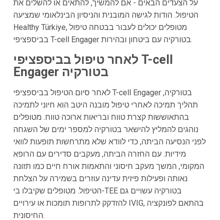
על הצעדים הבאים - אם להמשיך, להתאים או להשלים את
הטיפול. הודות לגישה המובנית והניסיון הבינלאומי שמציעה
Healthy Türkiye, מטופלים יכולים לעבור בבטחה טיפול
בביספציפי T-cell Engager בטורקיה עם ביטחון ובהירות.
לאחר טיפול בביספציפי T-cell
Engager בטורקיה
לאחר סיום הטיפול בביספציפי T-cell Engager בטורקיה,
תהליך תמיכה לאחרי טיפול מובנה היטב הוא חיוני לתמיכה
בהתאוששות קצרת טווח ובריאות ארוכה טווח. מטופלים
נוהגים להמליץ להישאר בטורקיה למספר ימים של השגחה
לפני הנסיעה הביתה, כדי לוודא שלא מתרחשות תופעות לוואי
מידיות. עם החזרה הביתה, מעקבים סדירים עם הרופא
המקומי, המשך מעקב חיסוני והתאמות אורח חיים כמו תזונה
נאותה ופעילות פיזית עדינה עוזרים בשמירה על הצלחת
הטיפול. מטופלים שקיבלו בי-TEE בטורקיה עשויים גם
להזדקק לתרופות תומכות או עירויים IVIG, בהתאם לפונקציה
החיסונית.