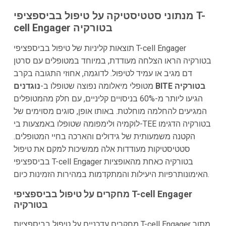
מנתוני סטטיסטיקה על טיפול בביספציפי T-
cell Engager בטורקיה
תוצאות קליניות של טיפול בביספציפי T-cell Engager
בטורקיה הראו הצלחה מעודדת, במיוחד במטופלים עם סרטן
דם מגיב או עמיד לטיפול. לדוגמה, אחוזי התגובה בקרב
נוגדנים BITE בטורקיה
מטופלי מיאלומה נפוצה שטופלו ב-
הגיעו ליותר מ-60% בניסויים קליניים, עם חלק מהמטופלים
המגיעים להחלמה מוחלטת. באותו אופן, סוגים מסוימים של
לוקמיה ולימפומה שטופלו באמצעות בי-TEE בטורקיה הדגימו
הקטנה משמעותית של גידולים והארכה בחיי המטופלים.
סטטיסטיקות מעודדות אלה ממשיכות למקם את טיפול
בביספציפי T-cell Engager בטורקיה כאחת מהאופציות
האימונותרפיות היעילות והמתקדמות במהירות הזמינות כיום.
מחקרים על טיפול בביספציפי T-cell Engager
בטורקיה
מחקרים עדכניים על טיפול בביספציות T-cell Engager מתוך