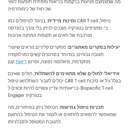
מה שמצמצם פגיעות ברקמות בריאות ומפחית תופעות לוואי
שכיחות של כימותרפיה.
זמינות מיידית:
בניגוד לטיפולים כמו CAR T-cell טיפול,
בי-ספציפים בטורקיה מוכנים לניתן בלי צורך בהנדסה
מורכבת של תאים או תקופות המתנה ארוכות.
יעילות במקרים מאתגרים:
מחקרים קליניים מראים שיעורי
תגובה גבוהים, במיוחד בסרטנים קשים כמו לוקמיה
קטן.
מתקדמת, מיאלומה נפוצה, וסרטן
ריאות
אידיאלי לחולים שלא מתאימים להשתלות:
חולים שאינם
יכולים לעבור השתלהאו טיפול CAR T-cell בגלל גיל או סיבות
בריאותיות עדיין עשויים להיות זכאים ל-Bispecific T-cell
Engager בטורקיה.
תכניות טיפול גמישות:
הטיפול ניתן במחזורים, מה
שמאפשר לרופאים להתאים או לעצור את הטיפול בהתאם
לתגובת המטופל ולסבלניותו.