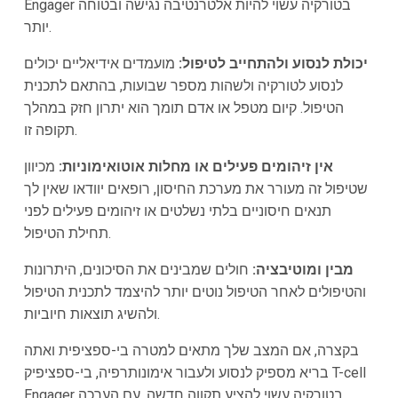
Engager בטורקיה עשוי להיות אלטרנטיבה נגישה ובטוחה
יותר.
יכולת לנסוע ולהתחייב לטיפול:
מועמדים אידיאליים יכולים
לנסוע לטורקיה ולשהות מספר שבועות, בהתאם לתכנית
הטיפול. קיום מטפל או אדם תומך הוא יתרון חזק במהלך
תקופה זו.
אין זיהומים פעילים או מחלות אוטואימוניות:
מכיוון
שטיפול זה מעורר את מערכת החיסון, רופאים יוודאו שאין לך
תנאים חיסוניים בלתי נשלטים או זיהומים פעילים לפני
תחילת הטיפול.
מבין ומוטיבציה:
חולים שמבינים את הסיכונים, היתרונות
והטיפולים לאחר הטיפול נוטים יותר להיצמד לתכנית הטיפול
ולהשיג תוצאות חיוביות.
בקצרה, אם המצב שלך מתאים למטרה בי-ספציפית ואתה
בריא מספיק לנסוע ולעבור אימונותרפיה, בי-ספציפיק T-cell
Engager בטורקיה עשוי להציע תקווה חדשה. עם הערכה