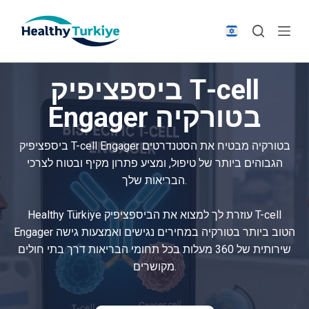
S
k
i
p
ביספציפיק T-cell
t
o
Engager בטורקיה
c
o
ביספציפיק T-cell Engager בטורקיה מבטיח את הסטנדרטים
n
הגבוהים ביותר של טיפול, ומציע פתרון מקיף ובטוח לצרכי
t
הבריאות שלך.
e
n
Healthy Türkiye עוזרת לך למצוא את הביספציפיק T-cell
t
Engager הטוב ביותר בטורקיה במחירים נגישים ואמצעות גישה
שירותית של 360 מעלות בכל תחומי הבריאות דרך בתי חולים
מקושרים.