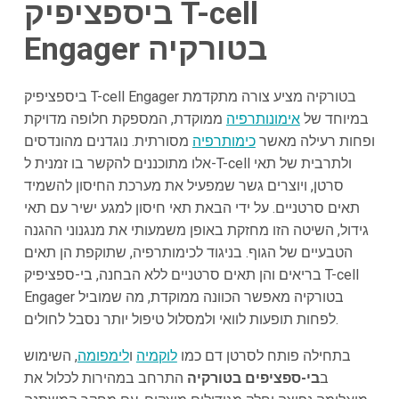
ביספציפיק T-cell
Engager בטורקיה
ביספציפיק T-cell Engager בטורקיה מציע צורה מתקדמת
במיוחד של
אימונותרפיה
ממוקדת, המספקת חלופה מדויקת
ופחות רעילה מאשר
כימותרפיה
מסורתית. נוגדנים מהונדסים
אלו מתוכננים להקשר בו זמנית ל-T-cell ולתרבית של תאי
סרטן, ויוצרים גשר שמפעיל את מערכת החיסון להשמיד
תאים סרטניים. על ידי הבאת תאי חיסון למגע ישיר עם תאי
גידול, השיטה הזו מחזקת באופן משמעותי את מנגנוני ההגנה
הטבעיים של הגוף. בניגוד לכימותרפיה, שתוקפת הן תאים
בריאים והן תאים סרטניים ללא הבחנה, בי-ספציפיק T-cell
Engager בטורקיה מאפשר הכוונה ממוקדת, מה שמוביל
לפחות תופעות לוואי ולמסלול טיפול יותר נסבל לחולים.
בתחילה פותח לסרטן דם כמו
לוקמיה
ו
לימפומה
, השימוש
ב
בי-ספציפים בטורקיה
התרחב במהירות לכלול את