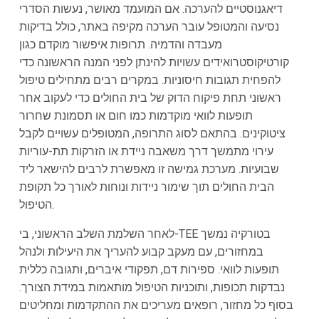
דיאגנוסטיים להערכה. אם המועמד מאושר, נעשות הסדרי
נסיעה והמטופל עובר הערכה מקיפה באתר, כולל בדיקות
מעבדה והדמיה. תרופות איפשור מוקדם כגון
קורטיקוסטרואידים עשויות להינתן לפני המנה הראשונה כדי
להפחית תגובות חיסוניות. במקרים רבים מתחילים טיפול
ראשוני תחת פיקוח הדוק של בית החולים כדי לעקוב אחר
תופעות לוואי מוקדמות כמו חום או תסמונת שחרור
ציטוקינים. בהתאם לסוג התרופה, המטופלים עשויים לקבל
עירוי מתמשך דרך משאבה ניידת או הזרקות תת-עוריות
שבועיות. מערכת גמישה זו מאפשרת לרבים להישאר ליד
הבית החולים תוך שימור ניידות ונוחות לאורך כל תקופת
הטיפול.
לאחר השלמת השלב הראשוני, בי-TEE בטורקיה נמשך
במחזורים, עם מעקב קבוע להעריך את היעילות ולנהל
תופעות לוואי. ספירות דם, תפקודי איברים, ותגובה כללית
נבדקות תכופות, ותוכניות הטיפול מותאמות במידת הצורך.
בסוף כל מחזור, רופאים מעריכים את ההתקדמות ומחליטים