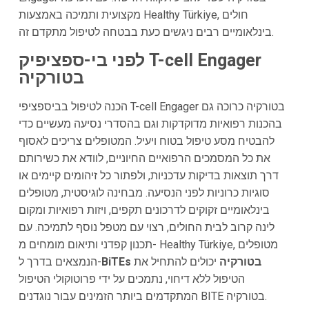
מקצועית ותמיכה באמצעות Healthy Türkiye, חולים
בינלאומיים רבים ניגשים כעת בבטחה לטיפול מתקדם זה.
לפני בי-ספציפיק T-cell Engager
בטורקיה
הכנה לטיפול בביספציפי T-cell Engager בטורקיה כרוכה גם
בהכנות רפואיות מדוקדקות וגם בהסדרי נסיעה מעשיים כדי
להבטיח מסע טיפול בטוח ויעיל. המטופלים צריכים לאסוף
את כל המסמכים הרפואיים החיוניים, לוודא את כשירותם
דרך תוצאות בדיקות עדכניות, ולפתור כל זיהומים קיימים או
סוגיות כרוניות לפני הנסיעה. מבחינה לוגיסטית, מטופלים
בינלאומיים זקוקים לדרכונים תקפים, ויזות רפואיות ומקום
לינה קרוב לבית החולים, רצוי עם מטפל נוסף לתמיכה. עם
תכנון קפדני ותיאום מומחים מ- Healthy Türkiye, מטופלים
BiTEs בטורקיה
יכולים להתחיל את
הנמצאים בדרך ל-
הטיפול ללא דיחוי, נתמכים על ידי פרוטוקולי הטיפול
המתקדמים ביותר הזמינים עבור נוגדנים BITE בטורקיה.