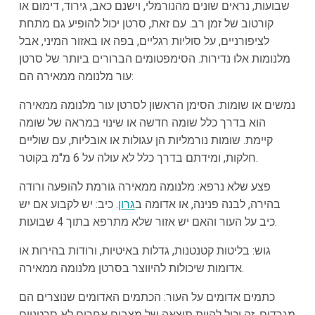
שבועות, נראים שונים מהנורמלי, וישנם כאב, גירוד, דימום או
קורטוב של זמן רב. עם זאת, סרטן יכול להופיע גם מתחת
לציפורניים, על סוליות רגליים, בפה או באזור המיני, אבל
מלנומות אלו נדירות. הסימפטומים הברורים ביותר של סרטן
עור מלנומה ממאירה הם:
נמשים או שומות: הסימן הראשון לסרטן עור מלנומה ממאירה
הוא בדרך כלל שומה חדשה או שינוי במראה של שומה
קיימת. שומות נורמליות הן עגולות או אובליות, עם שוליים
חלקות, ומידתם בדרך כלל לא עולה על 6 מ"מ בקוטר.
פצע שלא נרפא: מלנומה ממאירה גורמת להופעה ורודה
בהירה, לבנה פנינה, או אדומה ב
גרון
. כיב: יש לקבוע אם יש
כיב על העור והאם יש אזור שלא מתרפא בתוך 4 שבועות.
גוש: בליטות קטנטנות, גדלות באיטיות, ורודות בהירות או
אדומות שיכולות להיווצר בסרטן מלנומה ממאירה.
כתמים אדומים על העור: הכתמים האדומים שנוצרים הם
מגרדים. זה יכול להיות תוצאה של מצבים אחרים לא סרטניים