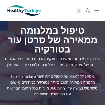
S
k
i
p
טיפול במלנומה
t
o
ממאירה של סרטן עור
c
בטורקיה
o
n
t
סרטן עור מלנומה ממאירה בטורקיה מבטיח סטנדרטים גבוהים
e
ביותר של טיפול, מציע פתרון כולל ובטוח לצרכי הבריאות שלך.
n
t
Healthy Türkiye מסייע לך למצוא את טיפול סרטן העור
מלנומה ממאירה הטוב ביותר בטורקיה במחירים נגישים
ומשתמש בגישה של שירות 360 מעלות בכל תחומי הבריאות
עם בתי חולים משותפים.