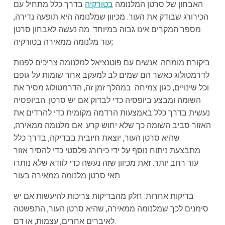
האבחון של סרטן המלנומה
בטורקיה
בדרך כלל מתחיל עם
הכירורג שבודק את העור. מכיוון שמלנומה היא תופעה נדירה,
מספר המקרים אינו גבוה במיוחד. מה נעשה לאבחון סרטן
עור מלנומה ממאירה בטורקיה;
ביקורת מומחה: אנשים עם פוטנציאל למלנומה צריכים לפנות
לדרמטולוג כאשר הם שמים לב למעקב אחר שומות על גופם
וכל שינויים, כגון צמיחה. במהלך זמן זה, הדרמטולוג מסיר את
השומה ומבצע ביופסיה כדי לבדוק אם יש סרטן. הביופסיה
נעשית בדרך כלל באמצעות הרדמה מקומית כדי להרדים את
האזור סביב השומה כך שלא יחוש קרע. אם מלנומה ממאירה,
שהיא סרטן העור, יוצאת חיובית בבדיקה, בדרך כלל
מתבצעת ניתוח נוסף על ידי כירורג פלסטי כדי להסיר אזור
עור רחב יותר. זאת מכיוון שזה נעשה כדי לוודא שלא נותרו
תאי סרטן מלנומה ממאירה בעור.
בדיקות אחרות: חלק מהבדיקות צריכות להיעשות אם יש
סימנים לכך שמלנומה ממאירה, שהיא סרטן העור, התפשטה
לאיברים אחרים, עצמות, או דם.