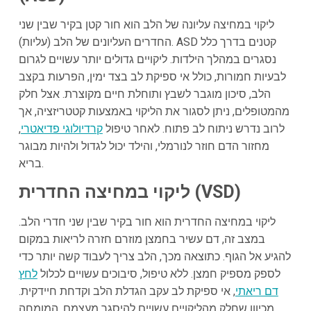
ליקוי במחיצה עליונה של הלב הוא חור קטן בקיר שבין שני
החדרים העליונים של הלב (עליות). ASD קטנים בדרך כלל
נסגרים במהלך הילדות. ליקויים גדולים יותר עשויים לגרום
לבעיות חמורות, כולל אי ספיקת לב בצד ימין, הפרעות בקצב
הלב, סיכון מוגבר לשבץ ותוחלת חיים מקוצרת. אצל חלק
מהמטופלים, ניתן לסגור את הליקוי באמצעות קטטריזציה, אך
לרוב נדרש ניתוח לב פתוח. לאחר טיפול
קרדיולוגי פדיאטרי
,
מחזור הדם חוזר לנורמלי, והילד יכול לגדול ולהיות מבוגר
בריא.
ליקוי במחיצה החדרית (VSD)
ליקוי במחיצה החדרית הוא חור בקיר שבין שני חדרי הלב.
במצב זה, דם עשיר בחמצן מוזרם חזרה לריאות במקום
להגיע אל הגוף. כתוצאה מכך, הלב צריך לעבוד קשה יותר כדי
לספק מספיק חמצן. ללא טיפול, סיבוכים עשויים לכלול
לחץ
דם ריאתי
, אי ספיקת לב עקב הגדלת הלב וקדחת חיידקית.
מכיוון שחלק מהליקויים עשויים להיסגר מעצמם, המומחה