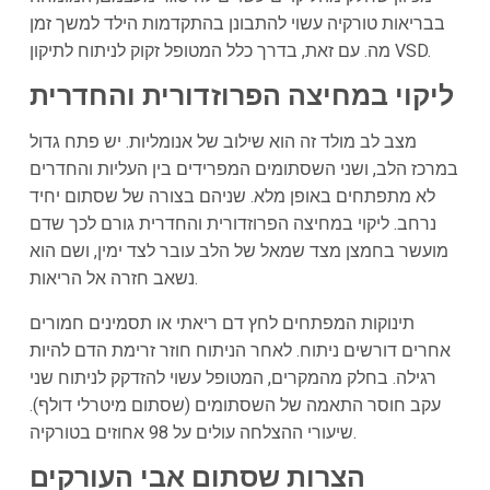
בבריאות טורקיה עשוי להתבונן בהתקדמות הילד למשך זמן
מה. עם זאת, בדרך כלל המטופל זקוק לניתוח לתיקון VSD.
ליקוי במחיצה הפרוזדורית והחדרית
מצב לב מולד זה הוא שילוב של אנומליות. יש פתח גדול
במרכז הלב, ושני השסתומים המפרידים בין העליות והחדרים
לא מתפתחים באופן מלא. שניהם בצורה של שסתום יחיד
נרחב. ליקוי במחיצה הפרוזדורית והחדרית גורם לכך שדם
מועשר בחמצן מצד שמאל של הלב עובר לצד ימין, ושם הוא
נשאב חזרה אל הריאות.
תינוקות המפתחים לחץ דם ריאתי או תסמינים חמורים
אחרים דורשים ניתוח. לאחר הניתוח חוזר זרימת הדם להיות
רגילה. בחלק מהמקרים, המטופל עשוי להזדקק לניתוח שני
עקב חוסר התאמה של השסתומים (שסתום מיטרלי דולף).
שיעורי ההצלחה עולים על 98 אחוזים בטורקיה.
הצרות שסתום אבי העורקים