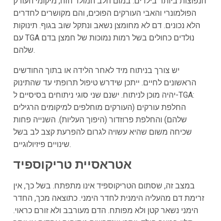
הנפוצות ביותר בילדים. במום הלב המולד הזה, מיקומי העורק
הפולמונרי והאבי העורקים הפוכים, והם מקושרים לחדרים
הלא נכונים. דם לא מחומצן נשאב ונתקל שוב בגוף. תינוקות
עם TGA נולדים כחולים בשל רמות נמוכות של חמצן בדם
שלהם.
יש צורך בניתוח מיד לאחר הלידה או בתוך החודשים
הראשונים לחיים. ייתכן שידרש טיפול תרופתי עד שהתינוק
יהיה מוכן לניתוח. ישנם שני סוגי ניתוחים בסיסיים ל-TGA:
החלפת עורקים (העורקים מוחלפים למיקומים הרגילים
שלהם) והחלפת פרוזדור (היפוך העליות). השנייה פחות
שכיחה משום שהיא עשויה לגרום להפרעת קצב לב בשל
שינויים פיזיולוגיים.
אטראסיית טריקוספיד
במצב זה, שסתום הטריקוספיד אינו מתפתח. בשל כך, אין
זרימת דם מהעליה הימנית לחדר הימני. כתוצאה מכך, החדר
הימני נשאר קטן ולא מפותח. הדם מעורבב ולא זורם כראוי.