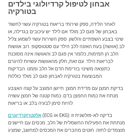
אבחון לטיפול קרדיולוגי בילדים
בטורקיה
לאחר הלידה, ספק שירותי בריאות בטורקיה עשוי לחשוד
באבחון של פגם לב מולד אם לילד יש עיכובים בגדילה, או
שינוי בצבע השפתיים והלשון. ספק השירות עשוי לשמוע צליל
לב (אוושה) בעת האזנה ללב הילד עם סטטוסקופ. רוב אוושות
הלב הן תמימות, כלומר אין פגם לב והאוושה אינה מסוכנת
לבריאות הילד. עם זאת, חלק מהאוושות עשויות להיגרם
כתוצאה משינוי בזרימת הדם אל הלב וממנו. הבדיקות
המבוצעות בטורקיה לאבחון פגם לב מולד כוללות:
בדיקת חמצן עם מדידת חמצן: חיישן המוצב על קצה האצבע
מנתח את כמות החמצן בדם. כמות קטנה של חמצן עשויה
להיות סימן לבעיה בלב או בריאות.
(ECG או EKG): בדיקה לא-פולשנית זו
אלקטרוקרדיוגרם
מנתחת את הפעילות החשמלית של הלב. מכסים עם חיישנים
מוצמדים לחזה. חוטים מחברים את המכסים למחשב, שמציג