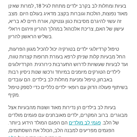
בעיות ומחלות לב בקרב ילדים מתחת לגיל 18, למרות שאינן
מאוד נפוצות, הולכות וגוברות בקצב מדאיג בעולם היום. מצב
זה עשוי להיגרם מסיבות כגון גנטיקה, אורח חיים לא בריא,
עישון של האם, צריכת אלכוהול במהלך ההריון וזיהום ויראלי
בשליש הראשון להריון.
טיפול קרדיולוגי ילדים בטורקיה יכול להכיל מגוון הפרעות,
החל מבעיות קלות שניתן לרפא בעזרת תרופות קצרות טווח,
ועד לבעיות שעשויות לדרוש התערבות כירורגית. הקרדיולוגים
לילדים הטורקים מיומנים במיוחד ורכשו שנות ניסיון רבות
באבחון, טיפול ומניעת מחלות לב בילדים. הם עובדים
בשיתוף פעולה הדוק עם רופאי ילדים כלליים כדי לספק טיפול
מקיף.
בעיות לב בילדים הן נדירות מאוד ושונות מהבעיות אצל
מבוגרים. ברוב המקרים, ילדים מאובחנים עם פגמים מולדים
של הלב.
פגמי לב מולדים
הם הפגם המולד הידוע ביותר.
הפגמים מפריעים למבנה הלב, הכולל את השסתומים,