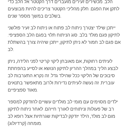
הלב. מכשירים זעירים מועברים דרך הקטטר אל הלב כדי
לתקן את הפגם. חלק מהליכי הקטטר צריכים להיות מבוצעים
בשלבים במשך מספר שנים.
ייתכן שילד יצטרך ניתוח לב פתוח או ניתוח לב זעיר פולשני
לתיקון פגם מולד בלב. סוג הניתוח תלוי בפגם הלב הספציפי.
אם פגם לב חמור לא ניתן לתיקון, ייתכן שיהיה צורך בהשתלת
לב.
לעיתים רחוקות, אם מאובחן ליקוי קריטי לפני הלידה, ניתן
לבצע הליך במהלך ההריון לתיקון הנושא או לסייע בהפחתת
סיבוכים של הליקוי ככל שהילד גדל. זה נקרא התערבות לב
עוברית. זה נעשה לעיתים נדירות ולרוב מתאפשר בתנאים
מאוד ספציפיים.
ילדים מסוימים עם מומי לב מולדים עשויים להזדקק למספר
רב של פעולות וניתוחים לאורך חייהם. לאחר ניתוח לתיקון
מום לב מולד, הילד יזדקק לבדיקות שגרתיות אצל רופא לב
מומחה (קרדיולוג).