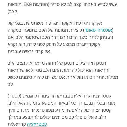
תוצאות. EKG עשוי לסייע באבחון קצב לב לא סדיר (הפרעות
קצב).
אקוקרדיוגרפיה: אקוקרדיוגרפיה משתמשת בגלי קול
(
אולטרה-סאונד
) ליצירת תמונות של הלב בתנועה. במקרה
זה, ניתן לנתח כיצד הדם זורם דרך הלב ושסתומי הלב. אם
אקוקרדיוגרם מבוצע על תינוק לפני לידה, הוא נקרא
אקוקרדיוגרפיה עוברית.
רנטגן חזה: צילום רנטגן של החזה מראה את מצב הלב
והריאות. הוא יכול להראות האם הלב מוגדל או שהריאות
מכילות יותר דם או נוזל אחר. אלו עשויים להיות סימנים לכשל
לב.
קטטריזציה קרדיאלית: בבדיקה זו, צינור דק וגמיש (קטטר)
מונח בכלי דם, בדרך כלל באזור המפשעה, ומונחה אל הלב.
קטטריזציה יכולה לאפשר מידע מפורט על זרימת דם ואיך
הלב פועל. טיפולי לב מסוימים יכולים להתבצע במהלך
קרדיאלית.
קטטריזציה