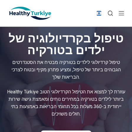
S
k
i
p
טיפול בקרדיולוגיה של
t
o
ילדים בטורקיה
c
o
טיפול קרדיולוגי לילדים בטורקיה מבטיח את הסטנדרטים
n
הגבוהים ביותר של טיפול, ומציע פתרון מקיף ובטוח לצרכי
t
הבריאות שלך.
e
n
Healthy Türkiye עוזרת לך למצוא את הטיפול הקרדיולוגי הטוב
t
ביותר לילדים בטורקיה במחירים נוחים ומאמצת גישה שירות
ייחודית ב-360 מעלות בכל תחומי הבריאות באמצעות בתי
חולים משויכים.