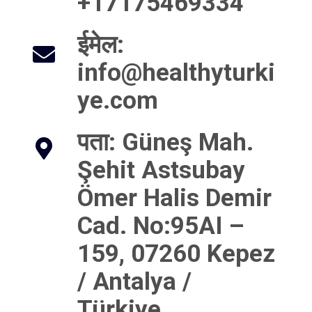
+‪17175469334‬
ईमेल
:
info@healthyturki
ye.com
पता
: Güneş Mah.
Şehit Astsubay
Ömer Halis Demir
Cad. No:95AI –
159, 07260 Kepez
/ Antalya /
Türkiye