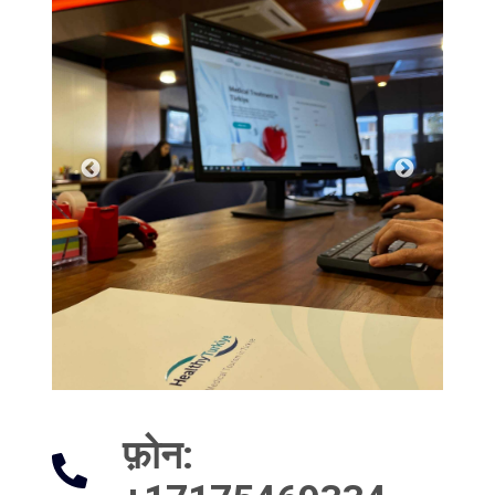
फ़ोन
: