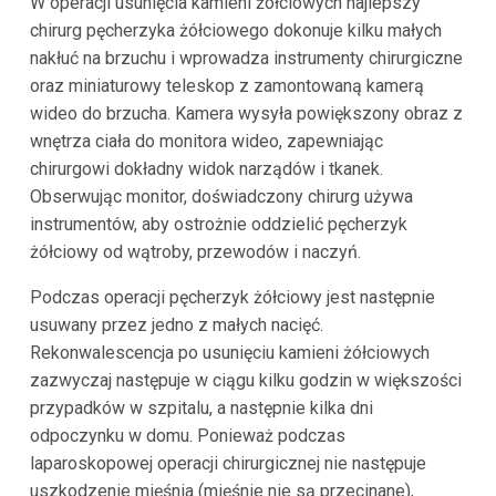
W operacji usunięcia kamieni żółciowych najlepszy
chirurg pęcherzyka żółciowego dokonuje kilku małych
nakłuć na brzuchu i wprowadza instrumenty chirurgiczne
oraz miniaturowy teleskop z zamontowaną kamerą
wideo do brzucha. Kamera wysyła powiększony obraz z
wnętrza ciała do monitora wideo, zapewniając
chirurgowi dokładny widok narządów i tkanek.
Obserwując monitor, doświadczony chirurg używa
instrumentów, aby ostrożnie oddzielić pęcherzyk
żółciowy od wątroby, przewodów i naczyń.
Podczas operacji pęcherzyk żółciowy jest następnie
usuwany przez jedno z małych nacięć.
Rekonwalescencja po usunięciu kamieni żółciowych
zazwyczaj następuje w ciągu kilku godzin w większości
przypadków w szpitalu, a następnie kilka dni
odpoczynku w domu. Ponieważ podczas
laparoskopowej operacji chirurgicznej nie następuje
uszkodzenie mięśnia (mięśnie nie są przecinane),