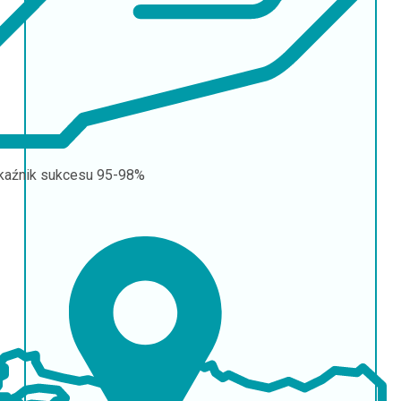
aźnik sukcesu
95-98%