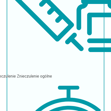
eczulenie
Znieczulenie ogólne