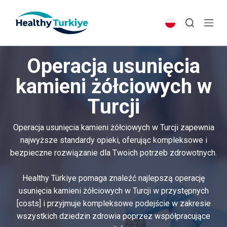
S
k
i
p
Operacja usunięcia
t
o
kamieni żółciowych w
c
Turcji
o
n
t
Operacja usunięcia kamieni żółciowych w Turcji zapewnia
e
najwyższe standardy opieki, oferując kompleksowe i
n
bezpieczne rozwiązanie dla Twoich potrzeb zdrowotnych.
t
Healthy Türkiye pomaga znaleźć najlepszą operację
usunięcia kamieni żółciowych w Turcji w przystępnych
[costs] i przyjmuje kompleksowe podejście w zakresie
wszystkich dziedzin zdrowia poprzez współpracujące