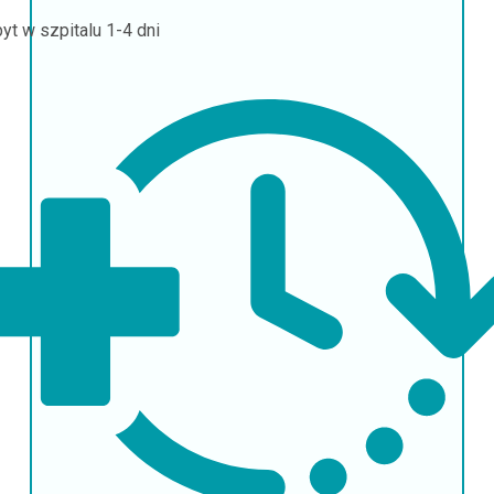
yt w szpitalu
1-4 dni