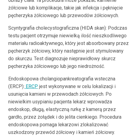
obrazy ciała. Ta procedura może pokazać kamienie
żółciowe lub komplikacje, takie jak infekcja i pęknięcie
pęcherzyka żółciowego lub przewodów żółciowych.
Scyntygrafia cholecystograficzna (HIDA skan): Podczas
testu pacjent otrzymuje niewielką ilość nieszkodliwego
materiału radioaktywnego, który jest absorbowany przez
pęcherzyk żółciowy, który następnie jest stymulowany
do skurczu. Test diagnozuje nieprawidłowy skurcz
pęcherzyka żółciowego lub jego niedrożność.
Endoskopowa cholangiopankreatografia wsteczna
(ERCP):
ERCP
jest wykonywane w celu lokalizacji i
usunięcia kamieni w przewodach żółciowych. Po
niewielkim usypianiu pacjenta lekarz wprowadza
endoskop, długą, elastyczną rurkę z kamerą przez
gardło, przez żołądek i do jelita cienkiego. Procedura
endoskopowa pomaga lekarzowi zlokalizować
uszkodzony przewód żółciowy i kamień żółciowy.