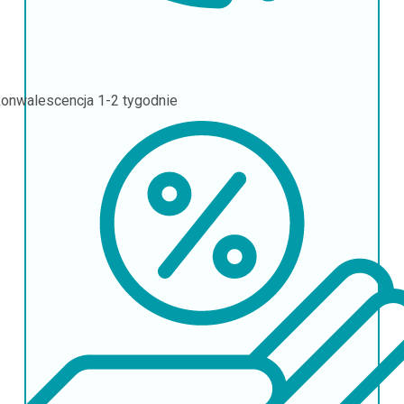
onwalescencja
1-2 tygodnie