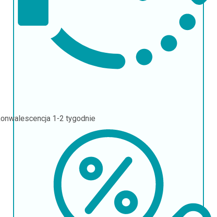
onwalescencja
1-2 tygodnie