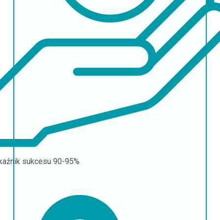
aźnik sukcesu
90-95%