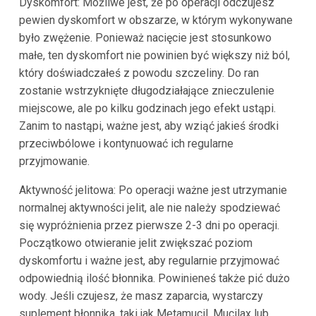
Dyskomfort: Możliwe jest, że po operacji odczujesz
pewien dyskomfort w obszarze, w którym wykonywane
było zwężenie. Ponieważ nacięcie jest stosunkowo
małe, ten dyskomfort nie powinien być większy niż ból,
który doświadczałeś z powodu szczeliny. Do ran
zostanie wstrzyknięte długodziałające znieczulenie
miejscowe, ale po kilku godzinach jego efekt ustąpi.
Zanim to nastąpi, ważne jest, aby wziąć jakieś środki
przeciwbólowe i kontynuować ich regularne
przyjmowanie.
Aktywność jelitowa: Po operacji ważne jest utrzymanie
normalnej aktywności jelit, ale nie należy spodziewać
się wypróżnienia przez pierwsze 2-3 dni po operacji.
Początkowo otwieranie jelit zwiększać poziom
dyskomfortu i ważne jest, aby regularnie przyjmować
odpowiednią ilość błonnika. Powinieneś także pić dużo
wody. Jeśli czujesz, że masz zaparcia, wystarczy
suplement błonnika, taki jak Metamucil, Mucilax lub