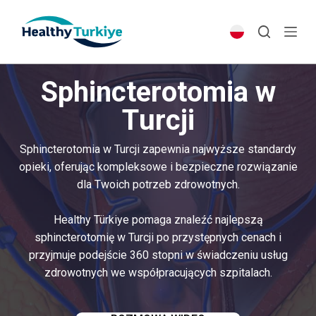
S
k
i
p
Sphincterotomia w
t
o
Turcji
c
o
Sphincterotomia w Turcji zapewnia najwyższe standardy
n
opieki, oferując kompleksowe i bezpieczne rozwiązanie
t
dla Twoich potrzeb zdrowotnych.
e
n
Healthy Türkiye pomaga znaleźć najlepszą
t
sphincterotomię w Turcji po przystępnych cenach i
przyjmuje podejście 360 stopni w świadczeniu usług
zdrowotnych we współpracujących szpitalach.