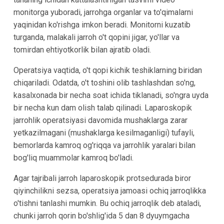
monitorga yuboradi, jarrohga organlar va to'qimalarni
yaqinidan ko'rishga imkon beradi. Monitorni kuzatib
turganda, malakali jarroh o't qopini jigar, yo'llar va
tomirdan ehtiyotkorlik bilan ajratib oladi.
Operatsiya vaqtida, o't qopi kichik teshiklarning biridan
chiqariladi. Odatda, o't toshini olib tashlashdan so'ng,
kasalxonada bir necha soat ichida tiklanadi, so'ngra uyda
bir necha kun dam olish talab qilinadi. Laparoskopik
jarrohlik operatsiyasi davomida mushaklarga zarar
yetkazilmagani (mushaklarga kesilmaganligi) tufayli,
bemorlarda kamroq og'riqqa va jarrohlik yaralari bilan
bog'liq muammolar kamroq bo'ladi.
Agar tajribali jarroh laparoskopik protsedurada biror
qiyinchilikni sezsa, operatsiya jamoasi ochiq jarroqlikka
o'tishni tanlashi mumkin. Bu ochiq jarroqlik deb ataladi,
chunki jarroh qorin bo'shlig'ida 5 dan 8 dyuymgacha