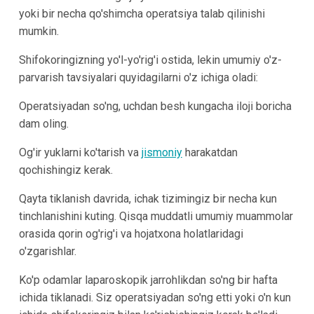
yoki bir necha qo'shimcha operatsiya talab qilinishi
mumkin.
Shifokoringizning yo'l-yo'rig'i ostida, lekin umumiy o'z-
parvarish tavsiyalari quyidagilarni o'z ichiga oladi:
Operatsiyadan so'ng, uchdan besh kungacha iloji boricha
dam oling.
Og'ir yuklarni ko'tarish va
jismoniy
harakatdan
qochishingiz kerak.
Qayta tiklanish davrida, ichak tizimingiz bir necha kun
tinchlanishini kuting. Qisqa muddatli umumiy muammolar
orasida qorin og'rig'i va hojatxona holatlaridagi
o'zgarishlar.
Ko'p odamlar laparoskopik jarrohlikdan so'ng bir hafta
ichida tiklanadi. Siz operatsiyadan so'ng etti yoki o'n kun