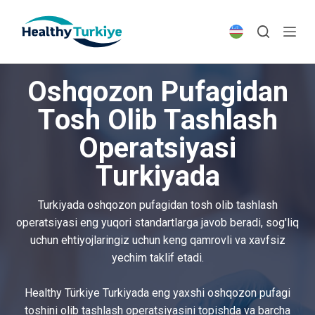
S
k
i
p
Oshqozon Pufagidan
t
o
Tosh Olib Tashlash
c
Operatsiyasi
o
n
Turkiyada
t
e
Turkiyada oshqozon pufagidan tosh olib tashlash
n
operatsiyasi eng yuqori standartlarga javob beradi, sog'liq
t
uchun ehtiyojlaringiz uchun keng qamrovli va xavfsiz
yechim taklif etadi.
Healthy Türkiye Turkiyada eng yaxshi oshqozon pufagi
toshini olib tashlash operatsiyasini topishda va barcha