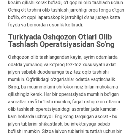
kesim qilishi kerak bo'ladi, o't qopini olib tashlash uchun.
Ochiq o't toshini olib tashlash jarrohligi orqa fonga o'tgan
bo'lib, o't qopi laparoskopik jarrohligi o'sha judaya katta
foyda va bemordan osonlik keltiradi.
Turkiyada Oshqozon Otlari Olib
Tashlash Operatsiyasidan So'ng
Oshqozon olib tashlangandan keyin, ayrim odamlarda
odatda yumshoq va ko'proq tez-tez xususiyatli axlat
jalyon sababli duodenumga tez-tez oqib tushishi
mumkin. Og'irlikdagi o'zgarishlar odatda vaqtinchalik.
Biroq, bu muammolarni shifokoringiz bilan muhokama
qilishingiz kerak. Har bir operatsiyada mumkin bo'lgan
asoratlar xavfi bo'lishi mumkin; faqat oshqozon otlarini
olib tashlash operatsiyasidagi asoratlar juda kamdan-
kam hollarda uchraydi. Eng keng tarqalgan asorat - bu
jalyon tublarini shikastlash, bu infektsiyaga sabab
bo'lishi mumkin. Sizga jalyon tublarini tuzatish uchun bir