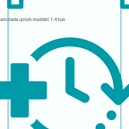
alxonada qolish muddati
1-4 kun