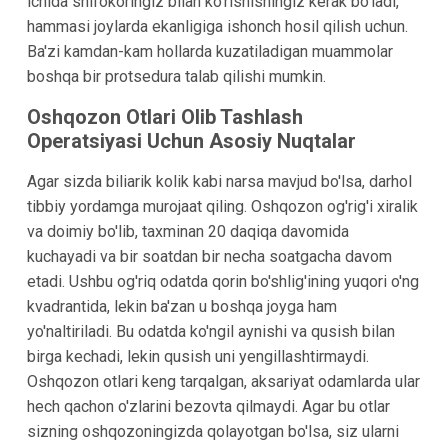
ichida shifokoringiz bilan ko'rishishingiz kerak bo'ladi,
hammasi joylarda ekanligiga ishonch hosil qilish uchun.
Ba'zi kamdan-kam hollarda kuzatiladigan muammolar
boshqa bir protsedura talab qilishi mumkin.
Oshqozon Otlari Olib Tashlash
Operatsiyasi Uchun Asosiy Nuqtalar
Agar sizda biliarik kolik kabi narsa mavjud bo'lsa, darhol
tibbiy yordamga murojaat qiling. Oshqozon og'rig'i xiralik
va doimiy bo'lib, taxminan 20 daqiqa davomida
kuchayadi va bir soatdan bir necha soatgacha davom
etadi. Ushbu og'riq odatda qorin bo'shlig'ining yuqori o'ng
kvadrantida, lekin ba'zan u boshqa joyga ham
yo'naltiriladi. Bu odatda ko'ngil aynishi va qusish bilan
birga kechadi, lekin qusish uni yengillashtirmaydi.
Oshqozon otlari keng tarqalgan, aksariyat odamlarda ular
hech qachon o'zlarini bezovta qilmaydi. Agar bu otlar
sizning oshqozoningizda qolayotgan bo'lsa, siz ularni