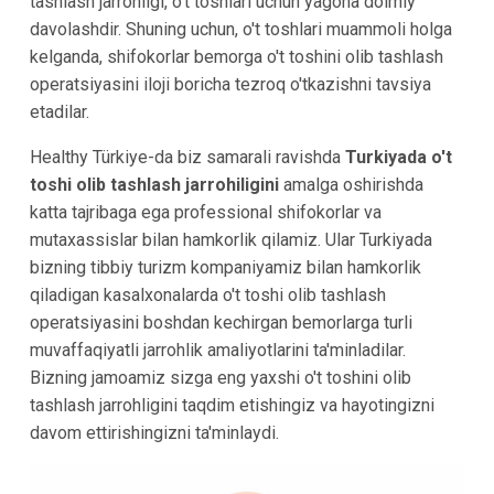
tashlash jarrohligi, o't toshlari uchun yagona doimiy
davolashdir. Shuning uchun, o't toshlari muammoli holga
kelganda, shifokorlar bemorga o't toshini olib tashlash
operatsiyasini iloji boricha tezroq o'tkazishni tavsiya
etadilar.
Healthy Türkiye-da biz samarali ravishda
Turkiyada o't
toshi olib tashlash jarrohiligini
amalga oshirishda
katta tajribaga ega professional shifokorlar va
mutaxassislar bilan hamkorlik qilamiz. Ular Turkiyada
bizning tibbiy turizm kompaniyamiz bilan hamkorlik
qiladigan kasalxonalarda o't toshi olib tashlash
operatsiyasini boshdan kechirgan bemorlarga turli
muvaffaqiyatli jarrohlik amaliyotlarini ta'minladilar.
Bizning jamoamiz sizga eng yaxshi o't toshini olib
tashlash jarrohligini taqdim etishingiz va hayotingizni
davom ettirishingizni ta'minlaydi.