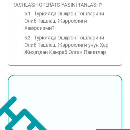
TASHLASH OPERATSIYASINI TANLASH?
Туркияда Ошқозон Тошларини
Олиб Ташлаш Жарроҳлиги
Хавфсизми?
Туркияда Ошқозон Тошларини
Олиб Ташлаш Жарроҳлиги учун Ҳар
Жиҳатдан Қамраб Олган Пакетлар