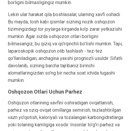
borligini bilmasligingiz mumkin.
Lekin ular harakat qila boshlasalar, ularning xavfi oshadi.
Bu mayda, tosh kabi qismlar sizning nozik oshqozon
tizimingizdagi tor joylarga kirganda ko'p zarar yetkazishi
mumkin. Agar sizda oshqozon otlari borligini
bilmasangiz, bu qiziq va qo'rqinchli bo'lishi mumkin. Tapi,
laparoskopik oshqozon olib tashlash - tez-tez
qo'llaniladigan, anchagina yaxshi prognozli usuldir. Sifatli
davolanib, sizning barcha tajribaniz birinchi
alomatlaringizdan so'ng bir necha soat ichida tugashi
mumkin.
Oshqozon Otlari Uchun Parhez
Oshqozon otlarining xavfini oshiradigan ovqatlanish,
parhez va oziq-ovqat omillarga semirish, tezlashtirilgan
vazn yo'qotish, kaloriyali va tozalangan karbongidratlarga
yoki tolaning kamligiga xosdir. Insonlar to'g'ri parhez va