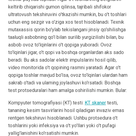
keltirib chiqarishi gumon qilinsa, tajribali shifokor
ultratovush tekshiruvini o'tkazishi mumkin, bu o't toshlari
uchun eng sezgir va o'ziga xos test hisoblanadi. Texnik
mutaxassis qorin bo'ylab tekislangani jinsiy qo'shilishga
taaluqli asbobning qo'l bilan surilib yurgizilishi bilan, bu
asbob ovoz to'lqinlarini o't qopiga yuboradi. Ovoz
to'lqinlari jigar, o't qopi va boshqa organlardan aks sado
beradi. Bu aks sadolar elektr impulslarini hosil qilib,
video monitorida o't qopining rasmni yaratadi. Agar o't
qopiga toshlar mavjud bo'lsa, ovoz to'lqinlari ulardan ham
sakrab o'tadi va ularning joylashuvi ko'rsatadi. Boshqa
test protseduralari ham amalga oshirilishi mumkin. Bular:
Kompyuter tomografiyasi (KT) testi:
KT skaner
testi,
tananing kesim tasvirlarini hosil qiladigan invaziv emas
rentgen tekshiruvi hisoblanadi. Ushbu protsedura o't
toshlarini yoki infeksiya va o't yo'llari yoki o't pufagi
yallig'lanishini ko'rsatishi mumkin.