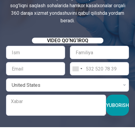
sog'liqni saqlash sohalarida hamkor kasalxonalar orqali
360 daraja xizmat yondashuvini qabul qilishda yordam
beradi.
VIDEO QO‘NG‘IROQ
YUBORISH