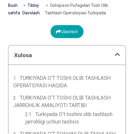
Bosh
Tibbiy
Oshqozon Pufagidan Tosh Olib
sahifa
Davolash
Tashlash Operatsiyasi Turkiyada
Ulashish
Xulosa
TURKIYADA O'T TOSHI OLIB TASHLASH
OPERATSIYASI HAQIDA
TURKIYADA O'T TOSHI OLIB TASHLASH
JARROHLIK AMALIYOTI TARTIBI
Turkiyada O't toshini olib tashlash
jarrohligi uchun tashxis
TURKIYADA O'T TOSHINI OLIB TASHLASH