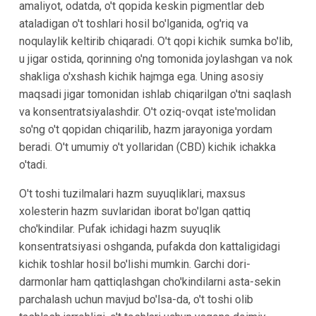
amaliyot, odatda, o't qopida keskin pigmentlar deb
ataladigan o't toshlari hosil bo'lganida, og'riq va
noqulaylik keltirib chiqaradi. O't qopi kichik sumka bo'lib,
u jigar ostida, qorinning o'ng tomonida joylashgan va nok
shakliga o'xshash kichik hajmga ega. Uning asosiy
maqsadi jigar tomonidan ishlab chiqarilgan o'tni saqlash
va konsentratsiyalashdir. O't oziq-ovqat iste'molidan
so'ng o't qopidan chiqarilib, hazm jarayoniga yordam
beradi. O't umumiy o't yollaridan (CBD) kichik ichakka
o'tadi.
O't toshi tuzilmalari hazm suyuqliklari, maxsus
xolesterin hazm suvlaridan iborat bo'lgan qattiq
cho'kindilar. Pufak ichidagi hazm suyuqlik
konsentratsiyasi oshganda, pufakda don kattaligidagi
kichik toshlar hosil bo'lishi mumkin. Garchi dori-
darmonlar ham qattiqlashgan cho'kindilarni asta-sekin
parchalash uchun mavjud bo'lsa-da, o't toshi olib