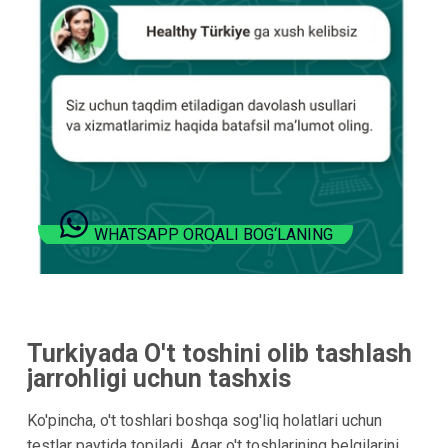
WHATSAPP ORQALI BOG‘LANING
Turkiyada O't toshini olib tashlash
jarrohligi uchun tashxis
Ko'pincha, o't toshlari boshqa sog'liq holatlari uchun
testlar paytida topiladi. Agar o't toshlarining belgilarini