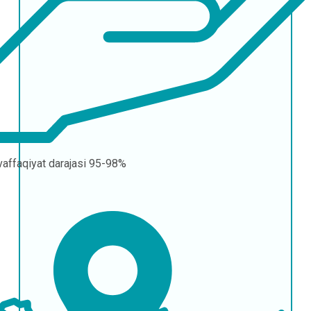
affaqiyat darajasi
95-98%