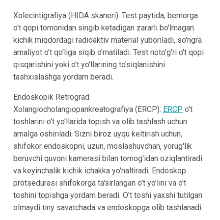
Xolecintigrafiya (HIDA skaneri): Test paytida, bemorga
o't qopi tomonidan singib ketadigan zararli bo'lmagan
kichik miqdordagi radioaktiv material yuboriladi, so'ngra
amaliyot o't qo'liga siqib o'rnatiladi. Test noto'g'ri o't qopi
qisqarishini yoki o't yo'llarining to'siqlanishini
tashxislashga yordam beradi.
Endoskopik Retrograd
Xolangiocholangiopankreatografiya (ERCP):
ERCP
o't
toshlarini o't yo'llarida topish va olib tashlash uchun
amalga oshiriladi. Sizni biroz uyqu keltirish uchun,
shifokor endoskopni, uzun, moslashuvchan, yorug'lik
beruvchi quvoni kamerasi bilan tomog'idan oziqlantiradi
va keyinchalik kichik ichakka yo'naltiradi. Endoskop
protsedurasi shifokorga ta'sirlangan o't yo'lini va o't
toshini topishga yordam beradi. O't toshi yaxshi tutilgan
olmaydi tiny savatchada va endoskopga olib tashlanadi.