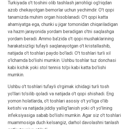
Turkiyada o't toshini olib tashlash jarrohligi og'riqdan
azob chekayotgan bemorlar uchun yechimdir. O't qopi
tanamizda muhim organ hisoblanadi. O't qopi katta
ahamiyatga ega, chunki u jigar tomonidan chiqariladigan
va hazm jarayonida yordam beradigan o'tni saqlashga
yordam beradi. Ammo ba'zida o't qopi mushaklarining
harakatsizligi tufayli saqlanayotgan o't kristallashib,
natijada o't toshlari paydo bo'ladi. O't toshlari turli xil
o'lchamda bo'lishi mumkin. Ushbu toshlar tuz donchasi
kabi kichik yoki stol tennis to'pi kabi katta bo'lishi
mumkin.
Ushbu o't toshlari tufayli o'rgimak ichidagi turli tosh
yo'llari to'silib qoladi va natijada o't qopi shishadi. Eng
yomon holatlarda, o't toshlari asosiy o't yo'liga o'lib
ketishi va natijada jiddiy yallig'lanish yoki o't yo'lining
infeksiyasiga sabab bo'lishi mumkin. Agar siz o't toshlari
muammosiga duch kelsangiz, darhol davolashni tanlash