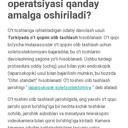
operatsiyasi qanday
amalga oshiriladi?
O't toshlariga ishlatiladigan odatiy davolash usuli
Turkiyada o't qopini olib tashlash
hisoblanadi. O't qopi
bo'yicha mutaxassislar o't qopini olib tashlash uchun
xoletsistektomiyani bajaradilar, bu o't toshlarini
davolashning yagona yo'li hisoblanadi. Ushbu turdagi
protsedura oddiy (ochiq) usul bilan yoki endoskopik
(laparoskopik) usul bilan bajarilishi mumkin, bu hozirda
“Oltin standart” hisoblanadi. O't toshini olib tashlash
jarrohligi “
laparoskopik xoletsistektomiya
” deb ataladi.
O't toshini olib tashlash jarrohligida, eng yaxshi o't qopi
jarrohi qorin bo'shlig'iga bir nechta kichik teshiklar
ochilib, jarrohlik asboblari va miniatyura teleskopini
videokamera bilan qorin bo'shlig'iga kiritadi. Kamera
tananing ichidan kattalashtirilgan tasvirni video