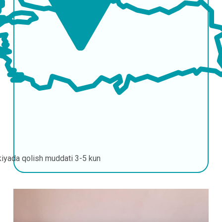
kiyada qolish muddati
3-5 kun