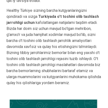
qat'iy tavsiya etiladi.
Healthy Türkiye sizning barcha kutgyanlaringizni
qondiradi va sizga
Turkiyada o't toshini olib tashlash
jarrohligi uchun
kafolatlangan natijalarni taqdim etadi.
Bizda har doim siz uchun mavjud bo'lgan mehribon,
g'amxo'r va juda hamjihat xodimlar mavjud bo'lib, sizni
barcha o't toshini olib tashlash jarrohlik amaliyotlari
davomida xavfsiz va qulay his etishingizni ta'minlaydi.
Bizning tibbiy jarrohlarimiz bemorlar bilan eng yaxshi o't
toshini olib tashlash jarrohligi rejasini tuzib ishlaydi. O't
toshini olib tashlash jarrohligi maslahatlari davomida biz
barcha bemorlarning shubhalarini bartaraf etamiz va
ularga muammolarini va kutgyanlarini muhokama qilishda
qulay his qilishlariga yordam beramiz.