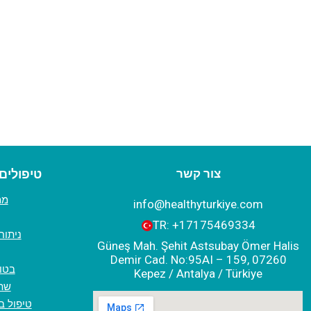
צור קשר
טיפולים
ממ
info@healthyturkiye.com
TR:
+‪17175469334‬
ניתוח
Güneş Mah. Şehit Astsubay Ömer Halis
Demir Cad. No:95AI – 159, 07260
טיפול בתאי
Kepez / Antalya / Türkiye
שתל
טיפול ב