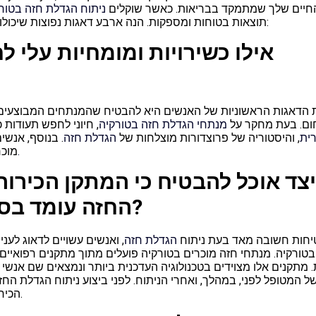
חיים שלך שמתמקד בבריאות. כאשר שוקלים
ניתוח הגדלת חזה בטור
תוצאות בטוחות ומספקות. הנה ארבע דאגות נפוצות שיכולות להיות לאנשים שמחפשים מנתחי הגדלת חזה בטורקיה:
אילו כשירויות ומומחיות עלי 
הדאגות הראשוניות של האנשים היא להבטיח שהמנתחים המבוצעים א
ם. בעת מחקר על
מנתחי הגדלת חזה בטורקיה
, חיוני לחפש תעודות
ית
, והיסטוריה של פרוצדורות מוצלחות של
הגדלת חזה
. בנוסף, אנש
כירורגיה הקוסמטית.
מוכר
צד אוכל להבטיח כי המתקן הכירור
החזה עומד בסטנדרטים בטיחותיים גבוהים?
חות חשובה מאד בעת ניתוח
הגדלת חזה
, ואנשים עשויים לדאוג לענ
בטורקיה. מנתחי חזה מוכרים בטורקיה פועלים מתוך מתקנים רפואיים
. מתקנים אלו מצוידים בטכנולוגיה העדכנית ביותר ונמצאים שם אנ
ל המטופל לפני, במהלך, ואחרי הניתוח. לפני ביצוע ניתוח הגדלת ה
הכירורגי ואת האמצעים הקיימים לשמירה על בטיחות המטופל.