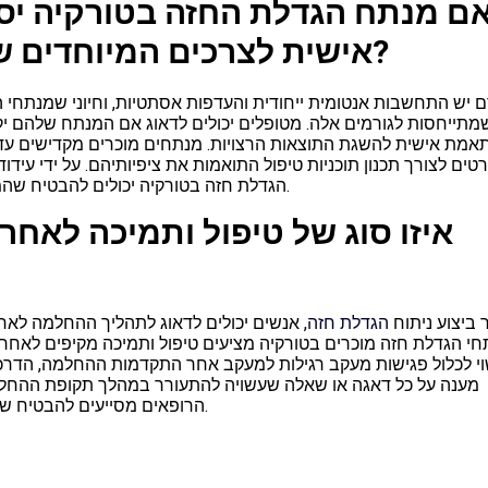
ם מנתח הגדלת החזה בטורקיה יספ
אישית לצרכים המיוחדים שלי ולמטרות האסתטיות שלי?
 יש התחשבות אנטומית ייחודית והעדפות אסתטיות, וחיוני שמנתחי הג
מתייחסות לגורמים אלה. מטופלים יכולים לדאוג אם המנתח שלהם יקד
אמת אישית להשגת התוצאות הרצויות. מנתחים מוכרים מקדישים עד
טים לצורך תכנון תוכניות טיפול התואמות את ציפיותיהם. על ידי עידו
הגדלת חזה בטורקיה יכולים להבטיח שהמטופלים ירגישו בטוחים ומודעים לאורך כל תהליך הניתוח.
איזו סוג של טיפול ותמיכה לאחר
ביצוע ניתוח
הגדלת חזה
, אנשים יכולים לדאוג לתהליך ההחלמה לא
י הגדלת חזה מוכרים בטורקיה מציעים טיפול ותמיכה מקיפים לאחר 
י לכלול פגישות מעקב רגילות למעקב אחר התקדמות ההחלמה, הדרכה
מענה על כל דאגה או שאלה שעשויה להתעורר במהלך תקופת ההחלמה.
הרופאים מסייעים להבטיח שהמטופלים ישיגו סיפוק משך מהתוצאות של הגדלת החזה.