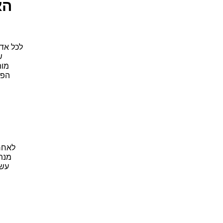
הא
לכל אדם
ש
מות
הפר
לאחר 
מנתח
עשו