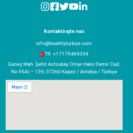
Kontaktirajte nas
info@healthyturkiye.com
TR:
+‪17175469334‬
Güneş Mah. Şehit Astsubay Ömer Halis Demir Cad.
No:95AI – 159, 07260 Kepez / Antalya / Türkiye