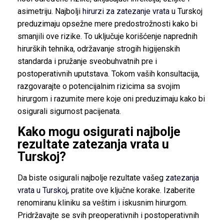
asimetriju. Najbolji
hirurzi za zatezanje vrata
u Turskoj
preduzimaju opsežne mere predostrožnosti kako bi
smanjili ove rizike. To uključuje korišćenje naprednih
hirurških tehnika, održavanje strogih higijenskih
standarda i pružanje sveobuhvatnih pre i
postoperativnih uputstava. Tokom vaših konsultacija,
razgovarajte o potencijalnim rizicima sa svojim
hirurgom i razumite mere koje oni preduzimaju kako bi
osigurali sigurnost pacijenata.
Kako mogu osigurati najbolje
rezultate zatezanja vrata u
Turskoj?
Da biste osigurali najbolje rezultate vašeg
zatezanja
vrata u Turskoj
, pratite ove ključne korake. Izaberite
renomiranu kliniku sa veštim i iskusnim hirurgom.
Pridržavajte se svih preoperativnih i postoperativnih