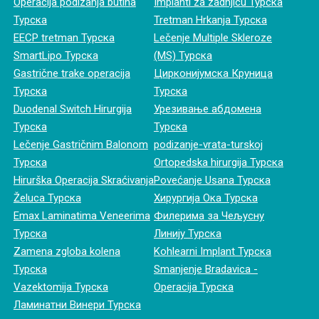
Operacija podizanja butina
Implanti za zadnjicu Турска
Турска
Tretman Hrkanja Турска
EECP tretman Турска
Lečenje Multiple Skleroze
SmartLipo Турска
(MS) Турска
Gastrične trake operacija
Цирконијумска Круница
Турска
Турска
Duodenal Switch Hirurgija
Урезивање абдомена
Турска
Турска
Lečenje Gastričnim Balonom
podizanje-vrata-turskoj
Турска
Ortopedska hirurgija Турска
Hirurška Operacija Skraćivanja
Povećanje Usana Турска
Želuca Турска
Хирургија Ока Турска
Emax Laminatima Veneerima
Филерима за Чељусну
Турска
Линију Турска
Zamena zgloba kolena
Kohlearni Implant Турска
Турска
Smanjenje Bradavica -
Vazektomija Турска
Operacija Турска
Ламинатни Винери Турска