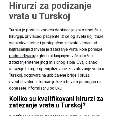
Hirurzi za podizanje
vrata u Turskoj
Turska je postala vodeća destinacija za
kozmetičku
hirurgiju, privlačeći pacijente iz celog sveta koji traže
visokokvalitetne i pristupačne zahvate. Jedan od
najtraženijih zahvata je zatezanje vrata, koje pomaže
podmlađivanju
izgleda uklanjanjem viška kože i
zatezanjem
temeljnog mišićnog sloja. Ovaj članak
istražuje hirurge specijalizovane za zatezanje vrata u
Turskoj, odgovara na uobičajene brige i pruža
sveobuhvatne informacije kako bi vam pomogao da
donesete informisanu odluku.
Koliko su kvalifikovani hirurzi za
zatezanje vrata u Turskoj?