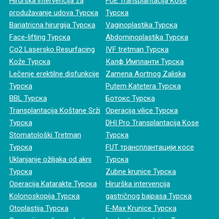
Hirurška intervencija za
FUE Transplantacija Kose
produžavanje udova Турска
Турска
Bariatricna hirurgija Турска
Vaginoplastika Турска
Face-lifting Турска
Abdominoplastika Турска
Co2 Lasersko Resurfacing
IVF tretman Турска
Kože Турска
Калф Импланти Турска
Lečenje erektilne disfunkcije
Zamena Aortnog Zaliska
Турска
Putem Katetera Турска
BBL Турска
Ботокс Турска
Transplantacija Koštane Srži
Operacija vilice Турска
Турска
DHI Pro Transplantacija Kose
Stomatološki Tretman
Турска
Турска
FUT трансплантацији косе
Uklanjanje ožiljaka od akni
Турска
Турска
Zubne krunice Турска
Operacija Katarakte Турска
Hirurška intervencija
Kolonoskopija Турска
gastričnog bajpasa Турска
Otoplastija Турска
E-Max Krunice Турска