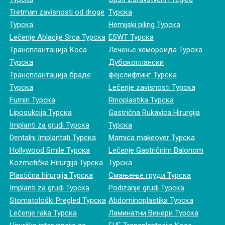
Tretman zavisnosti od droge
Турска
Турска
Hemijski piling Турска
Lečenje Ablacije Srca Турска
ESWT Турска
Трансплантација Коса
Лечење хемороида Турска
Турска
Дубокоплански
Трансплантација браде
фејслифтинг Турска
Турска
Lečenje zavisnosti Турска
Furniri Турска
Rinoplastika Турска
Liposukcija Турска
Gastrična Rukavica Hirurgija
Implanti za grudi Турска
Турска
Dentalni Implantati Турска
Mamica makeover Турска
Hollywood Smile Турска
Lečenje Gastričnim Balonom
Kozmetička Hirurgija Турска
Турска
Plastična hirurgija Турска
Смањење груди Турска
Implanti za grudi Турска
Podizanje grudi Турска
Stomatološki Pregled Турска
Abdominoplastika Турска
Lečenje raka Турска
Ламинатни Винери Турска