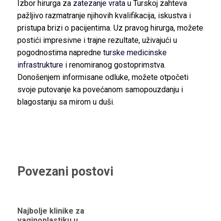
Izbor hirurga za
zatezanje vrata
u Turskoj zahteva
pažljivo razmatranje njihovih kvalifikacija, iskustva i
pristupa brizi o pacijentima. Uz pravog hirurga, možete
postići impresivne i trajne rezultate, uživajući u
pogodnostima napredne
turske medicinske
infrastrukture
i renomiranog gostoprimstva.
Donošenjem informisane odluke, možete otpočeti
svoje putovanje ka povećanom samopouzdanju i
blagostanju sa mirom u duši.
Povezani postovi
Najbolje klinike za
vaginoplastiku u