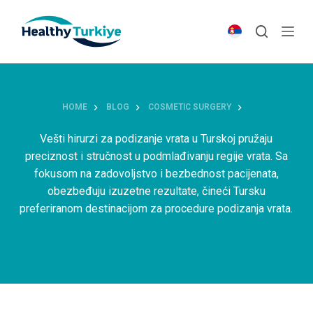
S
k
i
p
t
o
HOME
BLOG
COSMETIC SURGERY
c
o
Vešti hirurzi za podizanje vrata u Turskoj pružaju
n
preciznost i stručnost u podmlađivanju regije vrata. Sa
t
fokusom na zadovoljstvo i bezbednost pacijenata,
e
obezbeđuju izuzetne rezultate, čineći Tursku
n
preferiranom destinacijom za procedure podizanja vrata.
t