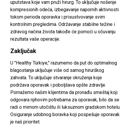
uputstava koje vam pruži hirurg. To uključuje nošenje
kompresionih odeća, izbegavanje napornih aktivnosti
tokom perioda oporavka i prisustvovanje svim
kontrolnim pregledima. Održavanje stabilne težine i
zdravog načina života takođe će pomoći u očuvanju
rezultata vaše operacije.
Zaključak
U "Healthy Türkiye," razumemo da put do optimalnog
blagostanja uključuje više od samog hirurškog
zahvata. To uključuje stvaranje okruženja koje
podržava oporavak i poboljšava opšte zdravlje.
Pomažemo našim klijentima da pronađu smeštaj koji
odgovara njihovim potrebama za oporavak, bilo da se
radi o mirnom utočištu ili luksuznom gradskom hotelu.
Osiguranje udobnog boravka koji pospešuje oporavak
je naš prioritet.