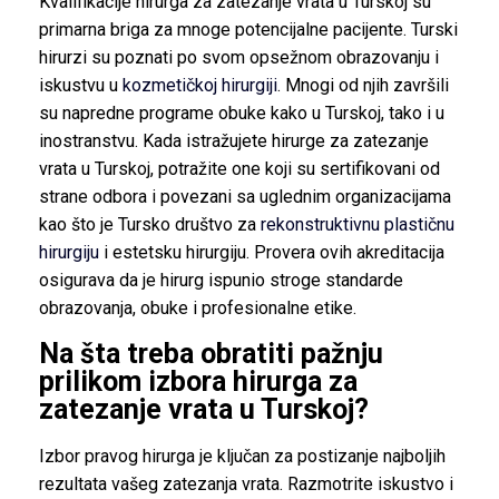
Kvalifikacije hirurga za zatezanje vrata u Turskoj su
primarna briga za mnoge potencijalne pacijente. Turski
hirurzi su poznati po svom opsežnom obrazovanju i
iskustvu u
kozmetičkoj hirurgiji
. Mnogi od njih završili
su napredne programe obuke kako u Turskoj, tako i u
inostranstvu. Kada istražujete hirurge za zatezanje
vrata u Turskoj, potražite one koji su sertifikovani od
strane odbora i povezani sa uglednim organizacijama
kao što je Tursko društvo za
rekonstruktivnu plastičnu
hirurgiju
i estetsku hirurgiju. Provera ovih akreditacija
osigurava da je hirurg ispunio stroge standarde
obrazovanja, obuke i profesionalne etike.
Na šta treba obratiti pažnju
prilikom izbora hirurga za
zatezanje vrata u Turskoj?
Izbor pravog hirurga je ključan za postizanje najboljih
rezultata vašeg zatezanja vrata. Razmotrite iskustvo i