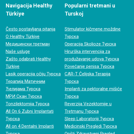
Navigacija Healthy
Popularni tretmani u
Türkiye
Turskoj
Često postavljana pitanja
Stimulator kičmene moždine
O Healthy Türkiye
Турска
Медицински третман
Operacija Skolioze Турска
Naše usluge
Hirurška intervencija za
Zašto odabrati Healthy
produžavanje udova Турска
Türkiye
Povećanje penisa Турска
Lasik operacija očiju Турска
CAR-T Ćelijska Terapija
Терапија Матичним
Турска
Ћелијама Турска
Implanti za pektoralne mišiće
МРИ Скан Турска
Турска
Tonzilektomija Турска
Reverzija Vezektomije u
All On 6 Zubni Implantati
Tretmanu Турска
Турска
Sleep Laboratoriji Турска
All on 4 Dentalni Implanti
Medicinski Pregledi Турска
Турска
Opšti Zdravstveni Pregled