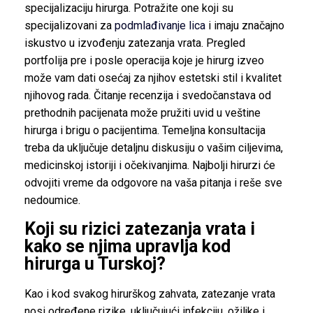
specijalizaciju hirurga. Potražite one koji su
specijalizovani za
podmlađivanje lica
i imaju značajno
iskustvo u izvođenju zatezanja vrata. Pregled
portfolija pre i posle operacija koje je hirurg izveo
može vam dati osećaj za njihov estetski stil i kvalitet
njihovog rada. Čitanje recenzija i svedočanstava od
prethodnih pacijenata može pružiti uvid u veštine
hirurga i brigu o pacijentima. Temeljna konsultacija
treba da uključuje detaljnu diskusiju o vašim ciljevima,
medicinskoj istoriji i očekivanjima. Najbolji hirurzi će
odvojiti vreme da odgovore na vaša pitanja i reše sve
nedoumice.
Koji su rizici zatezanja vrata i
kako se njima upravlja kod
hirurga u Turskoj?
Kao i kod svakog hirurškog zahvata, zatezanje vrata
nosi određene rizike, uključujući infekciju, ožiljke i