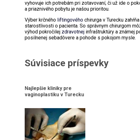
vyhovuje ich potrebám pri zotavovaní, či už ide o p
a priaznivého pobytu je našou prioritou.
Výber krčného
liftingového
chirurga v Turecku zahŕňa 
starostlivosti o pacienta. So správnym chirurgom môž
výhod pokročilej
zdravotnej
infraštruktúry a známej
posilnenej sebadôvere a pohode s pokojom mysle.
Súvisiace príspevky
Najlepšie kliniky pre
vaginoplastiku v Turecku