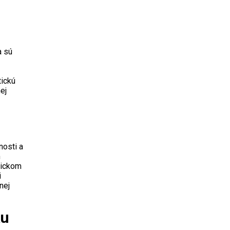
a sú
tickú
ej
nosti a
m
etickom
i
nej
ku