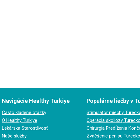
Navigácie Healthy Türkiye
Populárne liečby v T
Často kladené otázky
Stimulátor miechy Tureck
O Healthy Türkiye
Operácia skoliózy Tureck
Lekárska Starostlivosť
Chirurgia Predĺženia Konč
Naše služby
Zväčšenie penisu Tureck