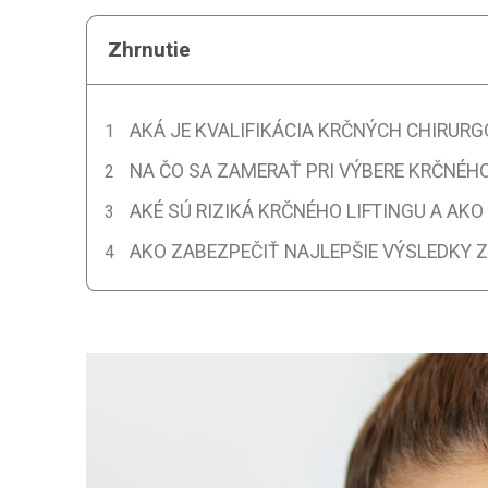
Zhrnutie
AKÁ JE KVALIFIKÁCIA KRČNÝCH CHIRURG
NA ČO SA ZAMERAŤ PRI VÝBERE KRČNÉH
AKÉ SÚ RIZIKÁ KRČNÉHO LIFTINGU A AKO
AKO ZABEZPEČIŤ NAJLEPŠIE VÝSLEDKY 