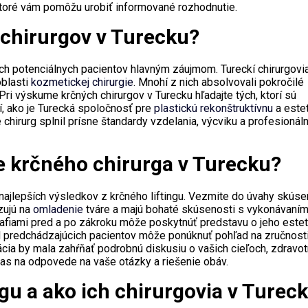
toré vám pomôžu urobiť informované rozhodnutie.
h chirurgov v Turecku?
ých potenciálnych pacientov hlavným záujmom. Tureckí chirurgovi
oblasti
kozmetickej chirurgie
. Mnohí z nich absolvovali pokročilé
 Pri výskume krčných chirurgov v Turecku hľadajte tých, ktorí sú
í, ako je Turecká spoločnosť pre
plastickú rekonštruktívnu
a este
e chirurg splnil prísne štandardy vzdelania, výcviku a profesionáln
e krčného chirurga v Turecku?
najlepších výsledkov z krčného liftingu. Vezmite do úvahy skúse
izujú na
omladenie
tváre a majú bohaté skúsenosti s vykonávaní
tografiami pred a po zákroku môže poskytnúť predstavu o jeho est
 od predchádzajúcich pacientov môže ponúknuť pohľad na zručnost
tácia by mala zahŕňať podrobnú diskusiu o vašich cieľoch, zdravot
u čas na odpovede na vaše otázky a riešenie obáv.
ngu a ako ich chirurgovia v Turec