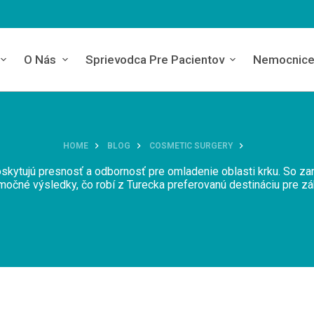
O Nás
Sprievodca Pre Pacientov
Nemocnic
HOME
BLOG
COSMETIC SURGERY
 poskytujú presnosť a odbornosť pre omladenie oblasti krku. So
očné výsledky, čo robí z Turecka preferovanú destináciu pre zákr