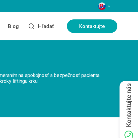
JAZYKY
e
Blog
Hľadať
Kontaktujte
 zameraním na spokojnosť a bezpečnosť pacienta
oky liftingu krku.
Kontaktujte nás