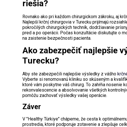
riešia?
Rovnako ako pri každom chirurgickom zákroku, aj krčný 
Najlepší krčn
í
chirurgovia v Turecku prijímajú rozsiahl
pokročilých chirurgických techník, dodržiavanie prís
pred a po operácii. Počas konzultácie diskutujte o m
na zaistenie bezpečnosti pacienta.
Ako zabezpečiť najlepšie v
Turecku?
Aby ste zabezpečili najlepšie výsledky z vášho
krčn
Vyberte si renomovanú kliniku so skúseným a kvalifik
ktoré vám poskytne váš chirurg. To zahŕňa nosenie 
rekonvalescencie a absolvovanie všetkých kontrolných
pomôžu zachovať výsledky vašej operácie.
Záver
V "Healthy Türkiye" chápeme, že cesta k optimálnemu 
prostredia, ktoré podporuje zotavenie a zlepšuje ce