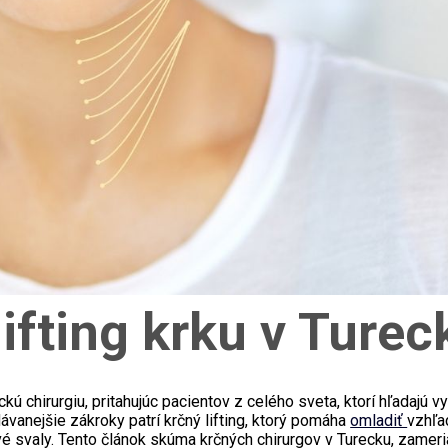
lifting krku v Turec
kú chirurgiu,
pritahujúc
pacientov z celého sveta, ktorí hľadajú v
vanejšie zákroky patrí krčný lifting, ktorý pomáha
omladiť
vzhľa
é svaly. Tento článok skúma krčných chirurgov v Turecku, zameri