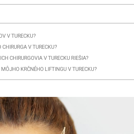
OV V TURECKU?
O CHIRURGA V TURECKU?
 ICH CHIRURGOVIA V TURECKU RIEŠIA?
Z MÔJHO KRČNÉHO LIFTINGU V TURECKU?