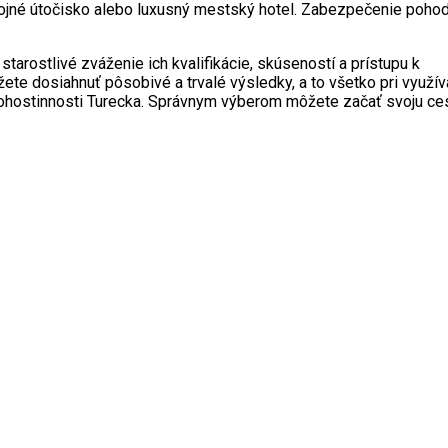
okojné útočisko alebo luxusný mestský hotel. Zabezpečenie poho
starostlivé zváženie ich kvalifikácie, skúseností a prístupu k
ete dosiahnuť pôsobivé a trvalé výsledky, a to všetko pri využív
 pohostinnosti Turecka. Správnym výberom môžete začať svoju ce