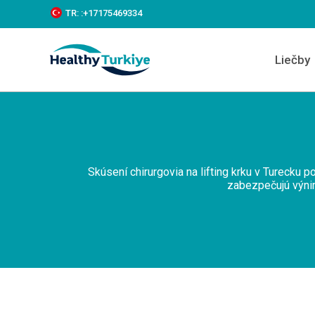
S
TR:
:+‪17175469334‬
k
i
p
Liečby
t
o
c
o
n
t
e
n
Skúsení chirurgovia na lifting krku v Turecku
t
zabezpečujú výnim