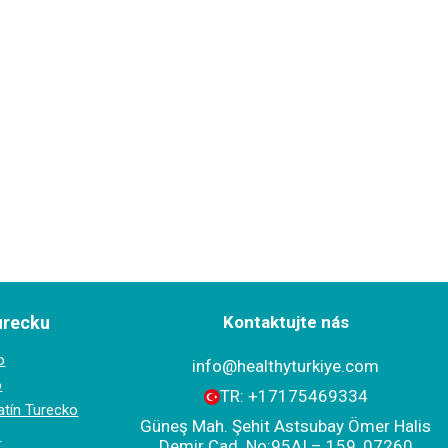
urecku
Kontaktujte nás
o
info@healthyturkiye.com
o
TR:
+‪17175469334‬
atín Turecko
Güneş Mah. Şehit Astsubay Ömer Halis
o
Demir Cad. No:95AI – 159, 07260