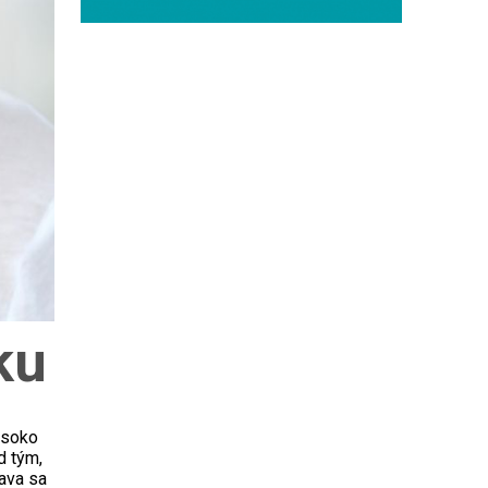
ku
ysoko
d tým,
ava sa