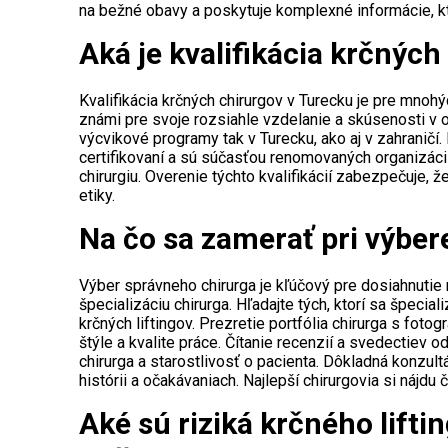
na bežné obavy a poskytuje komplexné informácie, k
Aká je kvalifikácia krčnýc
Kvalifikácia krčných chirurgov v Turecku je pre mnoh
známi pre svoje rozsiahle vzdelanie a skúsenosti v 
výcvikové programy tak v Turecku, ako aj v zahraničí.
certifikovaní a sú súčasťou renomovaných organizáci
chirurgiu. Overenie týchto kvalifikácií zabezpečuje, ž
etiky.
Na čo sa zamerať pri výber
Výber správneho chirurga je kľúčový pre dosiahnutie 
špecializáciu chirurga. Hľadajte tých, ktorí sa špecial
krčných liftingov. Prezretie portfólia chirurga s fo
štýle a kvalite práce. Čítanie recenzií a svedectiev
chirurga a starostlivosť o pacienta. Dôkladná konzul
histórii a očakávaniach. Najlepší chirurgovia si nájd
Aké sú riziká krčného lifti