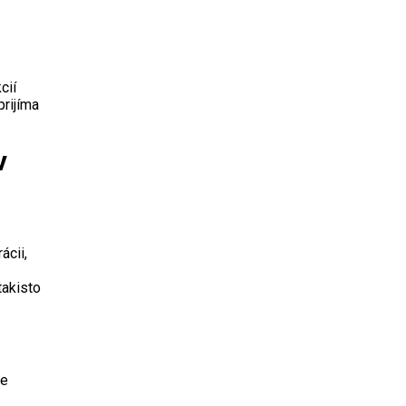
cií
prijíma
v
ácii,
takisto
ie