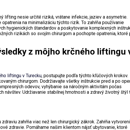
lifting nesie určité riziká, vrátane infekcie, jaziev a asymetrie.
e opatrenia na minimalizáciu týchto rizík. To zahŕňa používanie
nych hygienických štandardov a poskytovanie komplexných inštruk
ožných rizikách so svojím chirurgom a pochopte opatrenia, ktoré 
ýsledky z môjho krčného liftingu 
ého liftingu v Turecku
, postupujte podľa týchto kľúčových krokov.
ovaným chirurgom. Dodržiavajte všetky inštrukcie pred a po oper
kompresných odevov, vyhýbanie sa náročným aktivitám počas
 návštev. Udržiavanie stabilnej hmotnosti a zdravý životný štýl 
zdraviu zahŕňa viac než len chirurgický zákrok. Zahŕňa vytvoren
lkové zdravie. Pomáhame našim klientom nájsť ubytovanie, ktoré