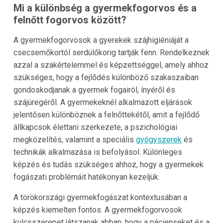
Mi a különbség a gyermekfogorvos és a
felnőtt fogorvos között?
A gyermekfogorvosok a gyerekek szájhigiéniáját a
csecsemőkortól serdülőkorig tartják fenn. Rendelkeznek
azzal a szakértelemmel és képzettséggel, amely ahhoz
szükséges, hogy a fejlődés különböző szakaszaiban
gondoskodjanak a gyermek fogairól, ínyéről és
szájüregéről. A gyermekeknél alkalmazott eljárások
jelentősen különböznek a felnőttekétől, amit a fejlődő
állkapcsok élettani szerkezete, a pszichológiai
megközelítés, valamint a speciális
gyógyszerek
és
technikák alkalmazása is befolyásol. Különleges
képzés és tudás szükséges ahhoz, hogy a gyermekek
fogászati problémáit hatékonyan kezeljük.
A törökországi gyermekfogászat kontextusában a
képzés kiemelten fontos. A gyermekfogorvosok
kulcsszerepet játszanak abban, hogy a pácienseket és a