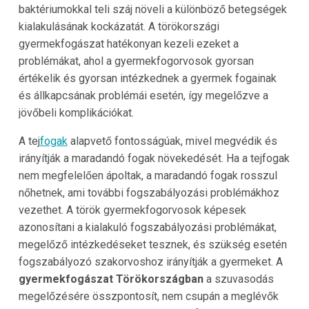
baktériumokkal teli száj növeli a különböző betegségek
kialakulásának kockázatát. A törökországi
gyermekfogászat hatékonyan kezeli ezeket a
problémákat, ahol a gyermekfogorvosok gyorsan
értékelik és gyorsan intézkednek a gyermek fogainak
és állkapcsának problémái esetén, így megelőzve a
jövőbeli komplikációkat.
A tej
fogak
alapvető fontosságúak, mivel megvédik és
irányítják a maradandó fogak növekedését. Ha a tejfogak
nem megfelelően ápoltak, a maradandó fogak rosszul
nőhetnek, ami további fogszabályozási problémákhoz
vezethet. A török gyermekfogorvosok képesek
azonosítani a kialakuló fogszabályozási problémákat,
megelőző intézkedéseket tesznek, és szükség esetén
fogszabályozó szakorvoshoz irányítják a gyermeket. A
gyermekfogászat Törökországban
a szuvasodás
megelőzésére összpontosít, nem csupán a meglévők