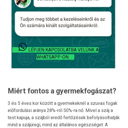
LÉPJEN KAPCSOLATBA VELÜNK A
WHATSAPP-ON
Miért fontos a gyermekfogászat?
3 és 5 éves kor között a gyermekeknél a szuvas fogak
előfordulási aránya 28%-ról 50%-ra nő. Mivel a száj a
test kapuja, a szájból eredő fertőzések befolyásolhatják
mind a szájüregi, mind az általános egészséget. A