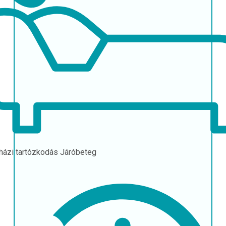
házi tartózkodás
Járóbeteg