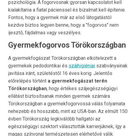
pszichológia. A fogorvosnak gyorsan kapcsolatot kell
kialakítania a fiatal pácienssel és bizalmat kell építenie.
Fontos, hogy a gyermek már az első látogatástól
kezdve biztos legyen benne, hogy a "fogorvos" nem
ijesztő, fájdalmas vagy veszélyes.
Gyermekfogorvos Törökországban
A gyermekfogászat Törökországban elkötelezett a
gyermekek pedodontikai és
szájhigiéniai
szabványainak
javítása iránt, születéstől 16 éves korig. Jelentős
előrelépés történt
a gyermekfogászat terén
Törökországban
, hogy értékes szájegészségügyi
ellátást biztosítsanak minden gyermek számára.
Törökországban a gyermekfogorvossá válás folyamata
nehezebb és hosszabb, mint az USA-ban. Az elmúlt 150
évben Törökország legkiválóbb hallgatói az
egészségügyi szektort választották karrierjüknek, így a
magas színvonal természetesen elérhetővé válik.