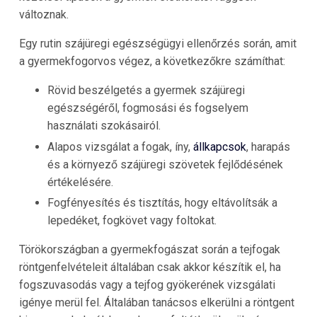
változnak.
Egy rutin szájüregi egészségügyi ellenőrzés során, amit
a gyermekfogorvos végez, a következőkre számíthat:
Rövid beszélgetés a gyermek szájüregi
egészségéről, fogmosási és fogselyem
használati szokásairól.
Alapos vizsgálat a fogak, íny,
állkapcsok
, harapás
és a környező szájüregi szövetek fejlődésének
értékelésére.
Fogfényesítés és tisztítás, hogy eltávolítsák a
lepedéket, fogkövet vagy foltokat.
Törökországban a gyermekfogászat során a tejfogak
röntgenfelvételeit általában csak akkor készítik el, ha
fogszuvasodás vagy a tejfog gyökerének vizsgálati
igénye merül fel. Általában tanácsos elkerülni a röntgent