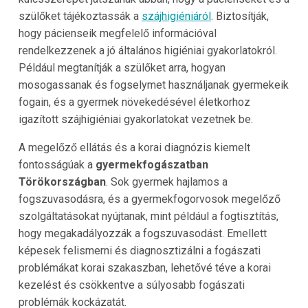
szülőket tájékoztassák a
szájhigiéniáról
. Biztosítják,
hogy pácienseik megfelelő információval
rendelkezzenek a jó általános higiéniai gyakorlatokról.
Például megtanítják a szülőket arra, hogyan
mosogassanak és fogselymet használjanak gyermekeik
fogain, és a gyermek növekedésével életkorhoz
igazított szájhigiéniai gyakorlatokat vezetnek be.
A megelőző ellátás és a korai diagnózis kiemelt
fontosságúak a
gyermekfogászatban
Törökországban
. Sok gyermek hajlamos a
fogszuvasodásra, és a gyermekfogorvosok megelőző
szolgáltatásokat nyújtanak, mint például a fogtisztítás,
hogy megakadályozzák a fogszuvasodást. Emellett
képesek felismerni és diagnosztizálni a fogászati
problémákat korai szakaszban, lehetővé téve a korai
kezelést és csökkentve a súlyosabb fogászati
problémák kockázatát.