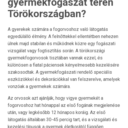
gyermekfogászat terén
Törökországban?
A gyerekek számára a fogorvoshoz való látogatás
egyedülálló élmény. A felnőttekkel ellentétben nehezen
ülnek majd stabilan és működnek közre egy fogászati
vizsgálat vagy fogtisztítás során. A törökországi
gyermekfogorvosok tisztában vannak ezzel, és
különösen a fiatal páciensek kényelmesebb kezelésére
szakosodtak. A gyermekfogászati rendelő speciális
eszközökkel és dekorációkkal van felszerelve, amelyek
vonzóak a gyermekek számára.
Az orvosok azt ajánlják, hogy vigye gyermekét a
fogorvoshoz hat hónappal az első fogának megjelenése
után, vagy legkésőbb 12 hónapos koráig. Az első
látogatás általában 30-45 percig tart, és a vizsgálati és
kezelési típusok a gyermek életkorától függően