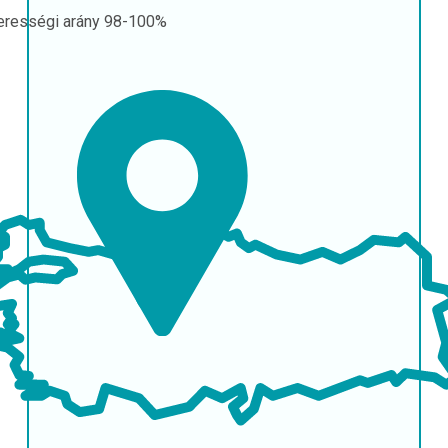
erességi arány
98-100%