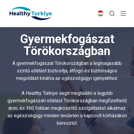
S
k
i
p
Gyermekfogászat
t
o
Törökországban
c
o
A gyermekfogászat Törökországban a legmagasabb
n
szintű ellátást biztosítja, átfogó és biztonságos
t
megoldást kínálva az egészségügyi igényekhez.
e
n
A Healthy Türkiye segít megtalálni a legjobb
t
gyermekfogászati ellátást Törökországban megfizethető
áron, és 360 fokban megközelítő szolgáltatást alkalmaz
az egészségügy minden területén a kapcsolt kórházakon
keresztül.