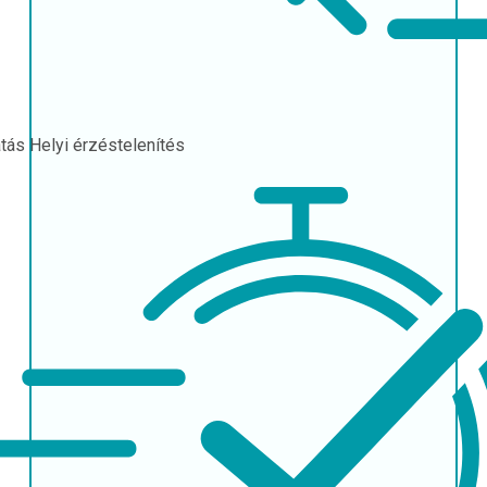
atás
Helyi érzéstelenítés