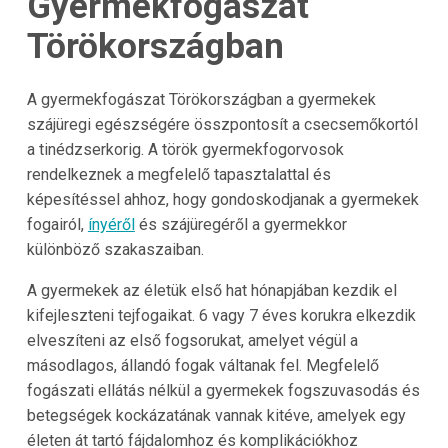
Gyermekfogászat
Törökországban
A gyermekfogászat Törökországban a gyermekek
szájüregi egészségére összpontosít a csecsemőkortól
a tinédzserkorig. A török gyermekfogorvosok
rendelkeznek a megfelelő tapasztalattal és
képesítéssel ahhoz, hogy gondoskodjanak a gyermekek
fogairól,
ínyéről
és szájüregéről a gyermekkor
különböző szakaszaiban.
A gyermekek az életük első hat hónapjában kezdik el
kifejleszteni tejfogaikat. 6 vagy 7 éves korukra elkezdik
elveszíteni az első fogsorukat, amelyet végül a
másodlagos, állandó fogak váltanak fel. Megfelelő
fogászati ellátás nélkül a gyermekek fogszuvasodás és
betegségek kockázatának vannak kitéve, amelyek egy
életen át tartó fájdalomhoz és komplikációkhoz