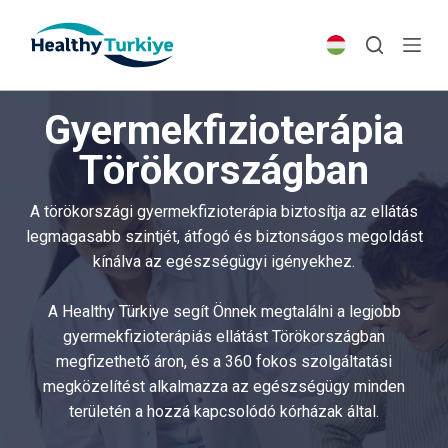
S
k
i
p
Gyermekfizioterápia
t
o
Törökországban
c
o
A törökországi gyermekfizioterápia biztosítja az ellátás
n
legmagasabb szintjét, átfogó és biztonságos megoldást
t
kínálva az egészségügyi igényekhez.
e
n
A Healthy Türkiye segít Önnek megtalálni a legjobb
t
gyermekfizioterápiás ellátást Törökországban
megfizethető áron, és a 360 fokos szolgáltatási
megközelítést alkalmazza az egészségügy minden
területén a hozzá kapcsolódó kórházak által.