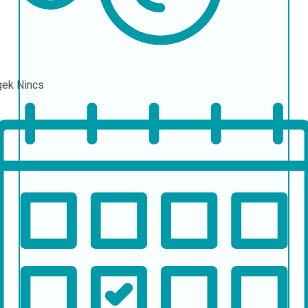
gek
Nincs