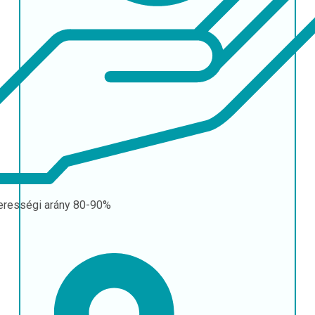
erességi arány
80-90%