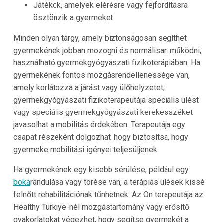
Játékok, amelyek elérésre vagy fejfordításra
ösztönzik a gyermeket
Minden olyan tárgy, amely biztonságosan segíthet
gyermekének jobban mozogni és normálisan működni,
használható gyermekgyógyászati fizikoterápiában. Ha
gyermekének fontos mozgásrendellenessége van,
amely korlátozza a járást vagy ülőhelyzetet,
gyermekgyógyászati fizikoterapeutája speciális ülést
vagy speciális gyermekgyógyászati kerekesszéket
javasolhat a mobilitás érdekében. Terapeutája egy
csapat részeként dolgozhat, hogy biztosítsa, hogy
gyermeke mobilitási igényei teljesüljenek.
Ha gyermekének egy kisebb sérülése, például egy
boka
rándulása vagy törése van, a terápiás ülések kissé
felnőtt rehabilitációnak tűnhetnek. Az Ön terapeutája az
Healthy Türkiye-nél mozgástartomány vagy erősítő
gyakorlatokat végezhet, hogy segítse gyermekét a