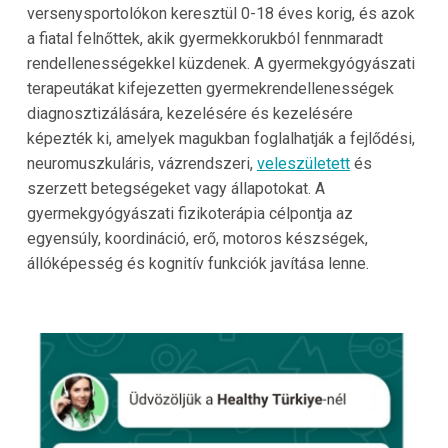
versenysportolókon keresztül 0-18 éves korig, és azok
a fiatal felnőttek, akik gyermekkorukból fennmaradt
rendellenességekkel küzdenek. A gyermekgyógyászati
terapeutákat kifejezetten gyermekrendellenességek
diagnosztizálására, kezelésére és kezelésére
képezték ki, amelyek magukban foglalhatják a fejlődési,
neuromuszkuláris, vázrendszeri,
veleszületett
és
szerzett betegségeket vagy állapotokat. A
gyermekgyógyászati fizikoterápia célpontja az
egyensúly, koordináció, erő, motoros készségek,
állóképesség és kognitív funkciók javítása lenne.