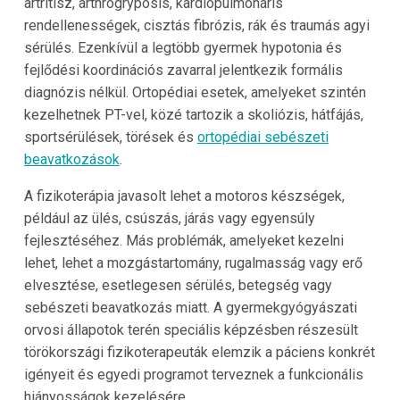
artritisz, arthrogryposis, kardiopulmonáris
rendellenességek, cisztás fibrózis, rák és traumás agyi
sérülés. Ezenkívül a legtöbb gyermek hypotonia és
fejlődési koordinációs zavarral jelentkezik formális
diagnózis nélkül. Ortopédiai esetek, amelyeket szintén
kezelhetnek PT-vel, közé tartozik a skoliózis, hátfájás,
sportsérülések, törések és
ortopédiai sebészeti
beavatkozások
.
A fizikoterápia javasolt lehet a motoros készségek,
például az ülés, csúszás, járás vagy egyensúly
fejlesztéséhez. Más problémák, amelyeket kezelni
lehet, lehet a mozgástartomány, rugalmasság vagy erő
elvesztése, esetlegesen sérülés, betegség vagy
sebészeti beavatkozás miatt. A gyermekgyógyászati
orvosi állapotok terén speciális képzésben részesült
törökországi fizikoterapeuták elemzik a páciens konkrét
igényeit és egyedi programot terveznek a funkcionális
hiányosságok kezelésére.