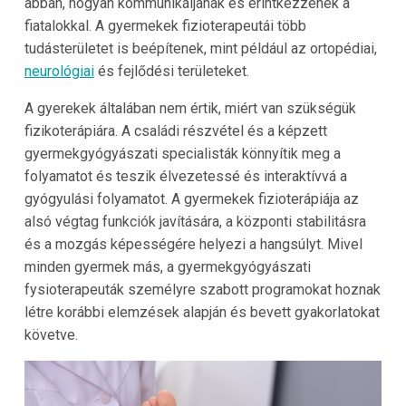
abban, hogyan kommunikáljanak és érintkezzenek a
fiatalokkal. A gyermekek fizioterapeutái több
tudásterületet is beépítenek, mint például az ortopédiai,
neurológiai
és fejlődési területeket.
A gyerekek általában nem értik, miért van szükségük
fizikoterápiára. A családi részvétel és a képzett
gyermekgyógyászati specialisták könnyítik meg a
folyamatot és teszik élvezetessé és interaktívvá a
gyógyulási folyamatot. A gyermekek fizioterápiája az
alsó végtag funkciók javítására, a központi stabilitásra
és a mozgás képességére helyezi a hangsúlyt. Mivel
minden gyermek más, a gyermekgyógyászati
fysioterapeuták személyre szabott programokat hoznak
létre korábbi elemzések alapján és bevett gyakorlatokat
követve.