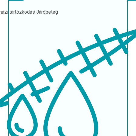
házi tartózkodás
Járóbeteg