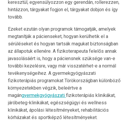
keresztül, egyensúlyozzon egy gerendán, rollerezzen,
hintázzon, tárgyakat fogjon el, tárgyakat dobjon és így
tovább.
Ezeket ezután olyan programok támogatják, amelyek
megtanítják a pácienseket, hogyan kerülhetik el a
sérüléseket és hogyan tartsák magukat biztonságban
az állapotuk ellenére. A fizikoterapeuta felelős annak
javasolásáért is, hogy a páciensnek szüksége van-e
további kezelésre, vagy már visszatérhet-e a normál
tevékenységeihez. A gyermekgyógyászati
fizikoterápiás programokat Törökországban különböző
környezetekben végzik, beleértve a
magán
gyermekgyógyászati
fizikoterápiás klinikákat,
járóbeteg-klinikákat, egészségügyi és wellness
klinikákat, ápolási létesítményeket, rehabilitációs
kórházakat és sportképző létesítményeket.