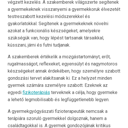
végzett kezelés. A szakemberek világszerte segítenek
a gyermekeknek visszanyerni a gyermekkoruk élvezetét
testreszabott kezelési módszerekkel és
gyakorlatokkal. Segítenek a gyermekeknek növelni
azokat a funkcionális készségeket, amelyekre
szükségük van, hogy lépést tartsanak társaikkal,
kússzani, járni és futni tudjanak.
A szakemberek értékelik a mozgástartományt, erőt,
rugalmasságot, reflexeket, egyensúlyt és nagymotoros
készségeket annak érdekében, hogy személyre szabott
gondozási tervet alakítsanak ki. Ez a helyzet minden
gyermek számára személyre szabott. Ezeknek az
egyedi
fizikoterápiás
terveknek a célja, hogy gyermeke
a lehető legmobilisabb és legfüggetlenebb legyen.
A gyermekgyógyászati ​​fizioterapeuták nemcsak a
terápiára szoruló gyermekkel dolgoznak, hanem a
családtagokkal is. A gyermek gondozójának kritikus