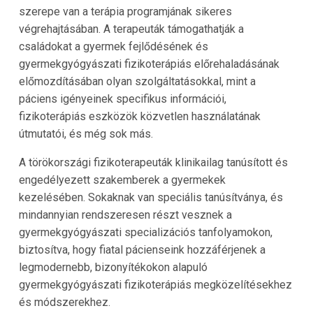
szerepe van a terápia programjának sikeres
végrehajtásában. A terapeuták támogathatják a
családokat a gyermek fejlődésének és
gyermekgyógyászati ​​fizikoterápiás előrehaladásának
előmozdításában olyan szolgáltatásokkal, mint a
páciens igényeinek specifikus információi,
fizikoterápiás eszközök közvetlen használatának
útmutatói, és még sok más.
A törökországi fizikoterapeuták klinikailag tanúsított és
engedélyezett szakemberek a gyermekek
kezelésében. Sokaknak van speciális tanúsítványa, és
mindannyian rendszeresen részt vesznek a
gyermekgyógyászati ​​specializációs tanfolyamokon,
biztosítva, hogy fiatal pácienseink hozzáférjenek a
legmodernebb, bizonyítékokon alapuló
gyermekgyógyászati fizikoterápiás megközelítésekhez
és módszerekhez.