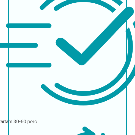
tartam
30-60 perc