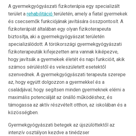
A gyermekgyógyászati ​​fizikoterápia egy specializált
terület a
rehabilitáció
területén, amely a fiatal gyermekek
és csecsemők funkciójának javítására összpontosít. A
fizikoterápiát általában egy olyan fizikoterapeuta
biztosítja, aki a gyermekgyógyászat területén
specializálódott. A törökországi gyermekgyógyászati ​​
fizikoterapeuták kifejezetten arra vannak kiképezve,
hogy javítsák a gyermekek életét és napi funkcióit, akik
számos sérüléstől és veleszületett esetektől
szenvednek. A gyermekgyógyászati terapeuta szerepe
az, hogy együtt dolgozzon a gyermekkel és a
családjával, hogy segítsen minden gyermeknek elérni a
maximális potenciálját az önálló működéshez, és
támogassa az aktív részvételt otthon, az iskolában és a
közösségben.
Gyermekgyógyászati ​​betegek az újszülöttektől az
intenzív osztályon kezdve a tinédzser