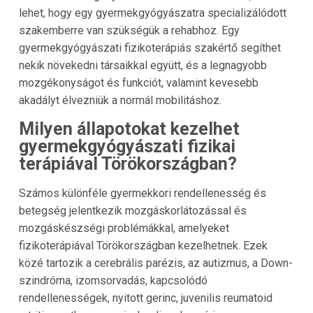
lehet, hogy egy gyermekgyógyászatra specializálódott
szakemberre van szükségük a rehabhoz. Egy
gyermekgyógyászati fizikoterápiás szakértő segíthet
nekik növekedni társaikkal együtt, és a legnagyobb
mozgékonyságot és funkciót, valamint kevesebb
akadályt élvezniük a normál mobilitáshoz.
Milyen állapotokat kezelhet
gyermekgyógyászati fizikai
terápiával Törökországban?
Számos különféle gyermekkori rendellenesség és
betegség jelentkezik mozgáskorlátozással és
mozgáskészségi problémákkal, amelyeket
fizikoterápiával Törökországban kezelhetnek. Ezek
közé tartozik a cerebrális parézis, az autizmus, a Down-
szindróma, izomsorvadás, kapcsolódó
rendellenességek, nyitott gerinc, juvenilis reumatoid