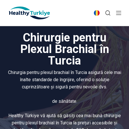
S
k
i
p
Chirurgie pentru
t
o
Plexul Brachial în
c
Turcia
o
n
t
Chirurgia pentru plexul brachial în Turcia asigură cele mai
e
înalte standarde de îngrijire, oferind o soluție
n
cuprinzătoare și sigură pentru nevoile dvs.
t
de sănătate.
Healthy Türkiye vă ajută să găsiți cea mai bună chirurgie
pentru plexul brachial în Turcia la prețuri accesibile și