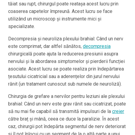
tăiat sau rupt, chirurgul poate reatașa acest lucru prin
coaserea capetelor împreună. Acest lucru se face
utilizând un microscop și instrumente mici și
specializate.
Decompresia și neuroliza plexului brahial: Când un nerv
este comprimat, dar altfel sănătos,
decompresia
chirurgicală poate ajuta la reducerea presiunii asupra
nervului și la abordarea simptomelor și pierderii funcției
asociate. Acest lucru se poate realiza prin îndepărtarea
țesutului cicatricial sau a aderențelor din jurul nervului
rănit (un tratament cunoscut sub numele de neuroliză).
Chirurgia de grefare a nervilor pentru leziuni ale plexului
brahial: Când un nerv este grav rănit sau cicatrizat, poate
să nu mai fie capabil să transmită impulsuri de la
creier
către braț și mână, ceea ce duce la paralizie. În acest
caz, chirurgii pot îndepărta segmentul de nerv deteriorat
și îl pot înlocui cu un segment de la o altă parte a unui