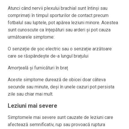
Atunci când nervii plexului brachial sunt întinși sau
comprimați în timpul sporturilor de contact precum
fotbalul sau luptele, pot apărea leziuni minore. Acestea
sunt cunoscute ca înțepături sau arderi și pot cauza
următoarele simptome:
O senzație de șoc electric sau o senzație arzătoare
care se răspândește de-a lungul brațului
Amorțeală și furnicături în braț
Aceste simptome durează de obicei doar câteva
secunde sau minute, deși în unele cazuri pot persista
zile sau chiar mai mult.
Leziuni mai severe
Simptomele mai severe sunt cauzate de leziuni care
afectează semnificativ, rup sau provoacă ruptura