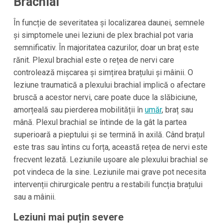
Brachial
În funcție de severitatea și localizarea daunei, semnele
și simptomele unei leziuni de plex brachial pot varia
semnificativ. În majoritatea cazurilor, doar un braț este
rănit. Plexul brachial este o rețea de nervi care
controlează mișcarea și simțirea brațului și mâinii. O
leziune traumatică a plexului brachial implică o afectare
bruscă a acestor nervi, care poate duce la slăbiciune,
amorțeală sau pierderea mobilității în
umăr
, braț sau
mână. Plexul brachial se întinde de la gât la partea
superioară a pieptului și se termină în axilă. Când brațul
este tras sau întins cu forța, această rețea de nervi este
frecvent lezată. Leziunile ușoare ale plexului brachial se
pot vindeca de la sine. Leziunile mai grave pot necesita
intervenții chirurgicale pentru a restabili funcția brațului
sau a mâinii.
Leziuni mai puțin severe