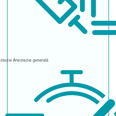
stezie
Anestezie generală