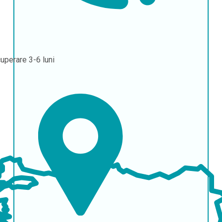
uperare
3-6 luni