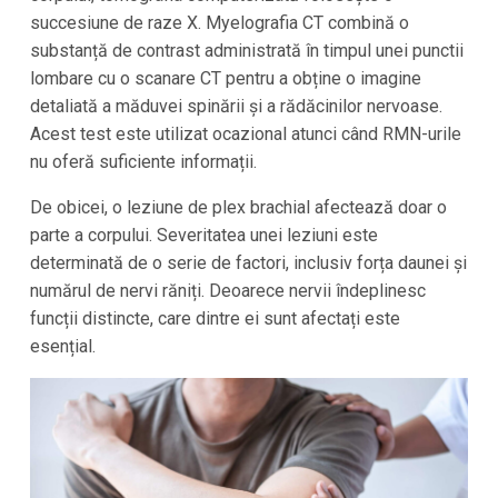
succesiune de raze X. Myelografia CT combină o
substanță de contrast administrată în timpul unei punctii
lombare cu o scanare CT pentru a obține o imagine
detaliată a măduvei spinării și a rădăcinilor nervoase.
Acest test este utilizat ocazional atunci când RMN-urile
nu oferă suficiente informații.
De obicei, o leziune de plex brachial afectează doar o
parte a corpului. Severitatea unei leziuni este
determinată de o serie de factori, inclusiv forța daunei și
numărul de nervi răniți. Deoarece nervii îndeplinesc
funcții distincte, care dintre ei sunt afectați este
esențial.