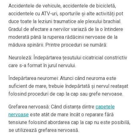
Accidentele de vehicule, accidentele de bicicletă,
accidentele cu ATV-uri, sporturile și alte activități pot
duce toate la leziuni traumatice ale plexului brachial.
Gradul de afectare a nervilor variază de la o întindere
moderată până la ruperea rădăcinii nervoase de la
măduva spinării. Printre proceduri se numără:
Neuroleză: Îndepărtarea țesutului cicatricial constrictiv
care s-a format în jurul nervului.
Îndepărtarea neuromei: Atunci când neuroma este
suficient de mare, trebuie îndepărtată și nervul reatașat
folosind proceduri de cap la cap sau grefe nervoase.
Grefarea nervoasă: Când distanța dintre
capetele
nervoase
este atât de mare încât o reparare fără
tensiune folosind abordarea cap la cap nu este posibilă,
se utilizează grefarea nervoasă.