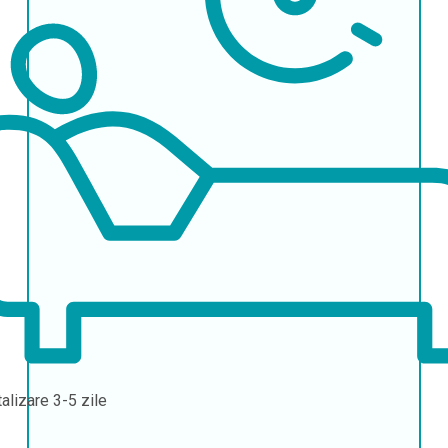
talizare
3-5 zile