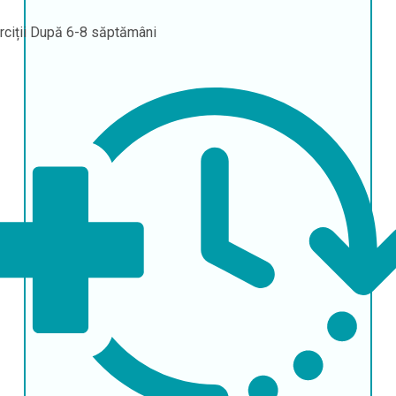
rciții
După 6-8 săptămâni