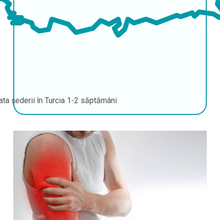
ata șederii în Turcia
1-2 săptămâni