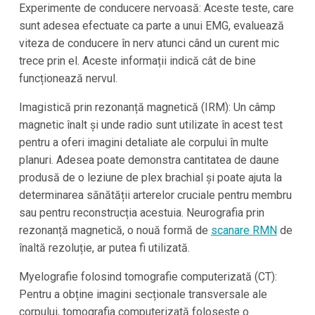
Experimente de conducere nervoasă: Aceste teste, care
sunt adesea efectuate ca parte a unui EMG, evaluează
viteza de conducere în nerv atunci când un curent mic
trece prin el. Aceste informații indică cât de bine
funcționează nervul.
Imagistică prin rezonanță magnetică (IRM): Un câmp
magnetic înalt și unde radio sunt utilizate în acest test
pentru a oferi imagini detaliate ale corpului în multe
planuri. Adesea poate demonstra cantitatea de daune
produsă de o leziune de plex brachial și poate ajuta la
determinarea sănătății arterelor cruciale pentru membru
sau pentru reconstrucția acestuia. Neurografia prin
rezonanță magnetică, o nouă formă de
scanare RMN
de
înaltă rezoluție, ar putea fi utilizată.
Myelografie folosind tomografie computerizată (CT):
Pentru a obține imagini secționale transversale ale
corpului, tomografia computerizată folosește o