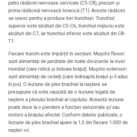
patru rădăcini nervoase cervicale (C5-C8), precum și
prima rădăcină nervoasă toracică (T1). Aceste rădăcini
se unesc pentru a produce trei trunchiuri. Trunchiul
superior este alcătuit din C5-C6, trunchiul mijlociu este
alcătuit din C7, iar trunchiul inferior este alcătuit din C8-
T1.
Fiecare trunchi este împărțit în secțiuni. Mușchii flexori
sunt alimentați de jumătate din toate diviziunile la nivel
mondial (care ridică și îndoaie brațul). Mușchii extensori
sunt alimentați de ceilalți (care îndreaptă brațul și îl aduc
în jos). O leziune de plex brachial la naștere se
presupune că este cauzată de o leziune legată de
naștere a plexului brachial al copilului. Această leziune
poate duce la o pierdere a funcției senzoriale și/sau
motorii a brațului afectat. Conform datelor publicate, o
leziune de plex brachial apare la 1,5 din fiecare 1.000 de
nașteri vii.