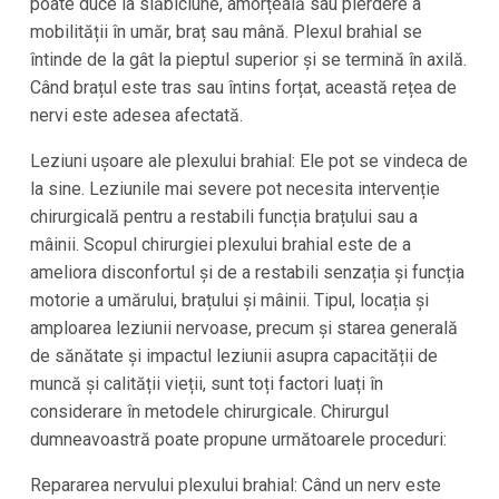
poate duce la slăbiciune, amorțeală sau pierdere a
mobilității în umăr, braț sau mână. Plexul brahial se
întinde de la gât la pieptul superior și se termină în axilă.
Când brațul este tras sau întins forțat, această rețea de
nervi este adesea afectată.
Leziuni ușoare ale plexului brahial: Ele pot se vindeca de
la sine. Leziunile mai severe pot necesita intervenție
chirurgicală pentru a restabili funcția brațului sau a
mâinii. Scopul chirurgiei plexului brahial este de a
ameliora disconfortul și de a restabili senzația și funcția
motorie a umărului, brațului și mâinii. Tipul, locația și
amploarea leziunii nervoase, precum și starea generală
de sănătate și impactul leziunii asupra capacității de
muncă și calității vieții, sunt toți factori luați în
considerare în metodele chirurgicale. Chirurgul
dumneavoastră poate propune următoarele proceduri:
Repararea nervului plexului brahial: Când un nerv este