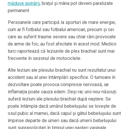
măduva spinării
, brațul și mâna pot deveni paralizate
permanent.
Persoanele care participă la sporturi de mare energie,
cum ar fi fotbalul sau fotbalul american, precum și cei
care au suferit traume severe sau chiar răni provocate
de arme de foc, au fost afectate în acest mod. Medicii
turci raportează că leziunile de plex brachial sunt mai
frecvente în sezonul de motociclete.
Alte leziuni ale plexului brachial nu sunt rezultatul unui
accident sau al unei întâmplări specifice. O tumoare în
dezvoltare poate provoca compresie nervoasă, iar
inflamația poate cauza edem. Deși rar, unii nou-născuți
suferă leziuni ale plexului brachial după naștere. Se
poate întâmpla dacă umărul bebelușului se lovește de
osul pubic al mamei, dacă capul și gâtul bebelușului sunt
împinse departe de umeri sau dacă umerii bebelușului
sunt suprasolicitați în timpul unei nașteri vaginale