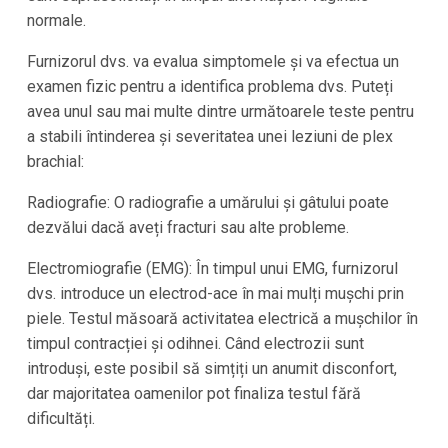
normale.
Furnizorul dvs. va evalua simptomele și va efectua un
examen fizic pentru a identifica problema dvs. Puteți
avea unul sau mai multe dintre următoarele teste pentru
a stabili întinderea și severitatea unei leziuni de plex
brachial:
Radiografie: O radiografie a umărului și gâtului poate
dezvălui dacă aveți fracturi sau alte probleme.
Electromiografie (EMG): În timpul unui EMG, furnizorul
dvs. introduce un electrod-ace în mai mulți mușchi prin
piele. Testul măsoară activitatea electrică a mușchilor în
timpul contracției și odihnei. Când electrozii sunt
introduși, este posibil să simțiți un anumit disconfort,
dar majoritatea oamenilor pot finaliza testul fără
dificultăți.