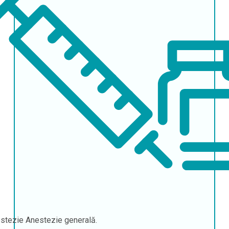
stezie
Anestezie generală.