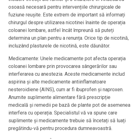
osoasă necesară pentru intervențiile chirurgicale de
fuziune reușite. Este extrem de important să informați
chirurgul despre utilizarea nicotinei înainte de operația
coloanei lombare, astfel încât împreună să puteți
determina un plan pentru a renunța. Orice tip de nicotină,
incluzând plasturele de nicotină, este dăunător.
Medicamente: Unele medicamente pot afecta operația
coloanei lombare prin provocarea sângerărilor sau
interferarea cu anestezia. Aceste medicamente includ
aspirina și alte medicamente antiinflamatoare
nesteroidiene (AINS), cum ar fi ibuprofen și naproxen.
Anumite suplimente alimentare fără prescripție
medicală și remedii pe bază de plante pot de asemenea
interfera cu operația. Specialistul vă va spune care
suplimente și medicamente trebuie să încetați să luați
pregătindu-vă pentru procedura dumneavoastră.