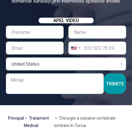
domeniile sănătății prin intermediul spitalelor afiliate.
APEL VIDEO
TRIMITE
Principal
Tratament
Chirurgie a coloanei vertebrale
Medical
lombare în Turcia