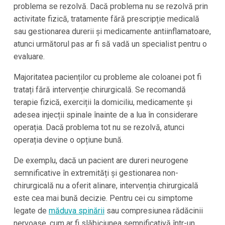
problema se rezolvă. Dacă problema nu se rezolvă prin
activitate fizică, tratamente fără prescripție medicală
sau gestionarea durerii și medicamente antiinflamatoare,
atunci următorul pas ar fi să vadă un specialist pentru o
evaluare.
Majoritatea pacienților cu probleme ale coloanei pot fi
tratați fără intervenție chirurgicală. Se recomandă
terapie fizică, exerciții la domiciliu, medicamente și
adesea injecții spinale înainte de a lua în considerare
operația. Dacă problema tot nu se rezolvă, atunci
operația devine o opțiune bună.
De exemplu, dacă un pacient are dureri neurogene
semnificative în extremități și gestionarea non-
chirurgicală nu a oferit alinare, intervenția chirurgicală
este cea mai bună decizie. Pentru cei cu simptome
legate de
măduva spinării
sau compresiunea rădăcinii
nervoase, cum ar fi slăbiciunea semnificativă într-un