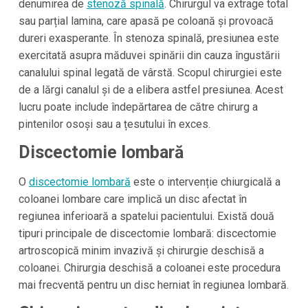
denumirea de
stenoză spinală
. Chirurgul va extrage total
sau parțial lamina, care apasă pe coloană și provoacă
dureri exasperante. În stenoza spinală, presiunea este
exercitată asupra măduvei spinării din cauza îngustării
canalului spinal legată de vârstă. Scopul chirurgiei este
de a lărgi canalul și de a elibera astfel presiunea. Acest
lucru poate include îndepărtarea de către chirurg a
pintenilor osoși sau a țesutului în exces.
Discectomie lombară
O
discectomie lombară
este o intervenție chiurgicală a
coloanei lombare care implică un disc afectat în
regiunea inferioară a spatelui pacientului. Există două
tipuri principale de discectomie lombară: discectomie
artroscopică minim invazivă și chirurgie deschisă a
coloanei. Chirurgia deschisă a coloanei este procedura
mai frecventă pentru un disc herniat în regiunea lombară.