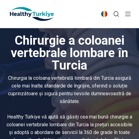
S
k
i
p
Chirurgie a coloanei
t
o
vertebrale lombare în
c
Turcia
o
n
t
Chirurgia la coloana vertebrală lombară din Turcia asigură
e
cele mai înalte standarde de îngrijire, oferind o soluție
n
cuprinzătoare și sigură pentru nevoile dumneavoastră de
t
sănătate.
Healthy Türkiye vă ajută să găsiți cea mai bună chirurgie a
coloanei vertebrale lombare din Turcia la prețuri accesibile
și adoptă o abordare de servicii la 360 de grade în toate