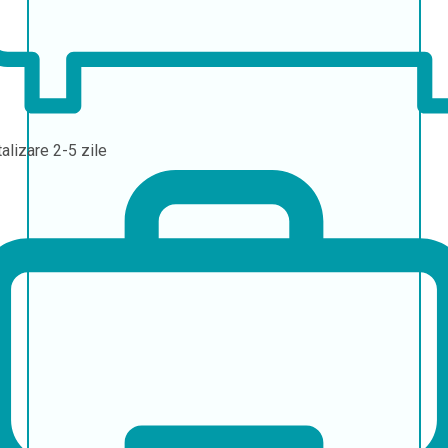
talizare
2-5 zile