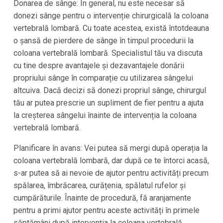
Donarea de sânge: În general, nu este necesar să
donezi sânge pentru o intervenție chirurgicală la coloana
vertebrală lombară. Cu toate acestea, există întotdeauna
o șansă de pierdere de sânge în timpul procedurii la
coloana vertebrală lombară. Specialistul tău va discuta
cu tine despre avantajele și dezavantajele donării
propriului sânge în comparație cu utilizarea sângelui
altcuiva. Dacă decizi să donezi propriul sânge, chirurgul
tău ar putea prescrie un supliment de fier pentru a ajuta
la creșterea sângelui înainte de intervenția la coloana
vertebrală lombară.
Planificare în avans: Vei putea să mergi după operația la
coloana vertebrală lombară, dar după ce te întorci acasă,
s-ar putea să ai nevoie de ajutor pentru activități precum
spălarea, îmbrăcarea, curățenia, spălatul rufelor și
cumpărăturile. Înainte de procedură, fă aranjamente
pentru a primi ajutor pentru aceste activități în primele
săptămâni după intervenția la coloana vertebrală