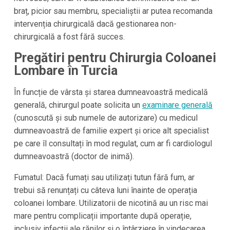
braț, picior sau membru, specialiștii ar putea recomanda
intervenția chirurgicală dacă gestionarea non-
chirurgicală a fost fără succes.
Pregătiri pentru Chirurgia Coloanei
Lombare în Turcia
În funcție de vârsta și starea dumneavoastră medicală
generală, chirurgul poate solicita un
examinare generală
(cunoscută și sub numele de autorizare) cu medicul
dumneavoastră de familie expert și orice alt specialist
pe care îl consultați în mod regulat, cum ar fi cardiologul
dumneavoastră (doctor de inimă).
Fumatul: Dacă fumați sau utilizați tutun fără fum, ar
trebui să renunțați cu câteva luni înainte de operația
coloanei lombare. Utilizatorii de nicotină au un risc mai
mare pentru complicații importante după operație,
inclusiv infecții ale rănilor și o întârziere în vindecarea