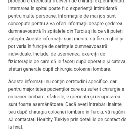
procedură efectuată frecvent de chirurgi experimentați.
Internarea în spital poate fi o experiență intimidantă
pentru multe persoane; Informațiile de mai jos sunt
concepute pentru a vă oferi informații despre șederea
dumneavoastră în spitalele din Turcia și la ce vă puteți
aștepta. Aceste informații sunt menite să fie un ghid și
pot varia în funcție de cerințele dumneavoastră
individuale. Include, de asemenea, exerciții de
fizioterapie pe care să le faceți după operație și câteva
sfaturi generale după chirurgia coloanei lombare.
Aceste informații nu conțin certitudini specifice, dar
pentru majoritatea pacienților care au suferit chirurgie a
coloanei lombare, sfaturile, experiența și recuperarea
sunt foarte asemănătoare. Dacă aveți întrebări înainte
sau după chirurgia coloanei lombare în Turcia, vă rugăm
să contactați Healthy Türkiye prin detaliile de contact de
la final.