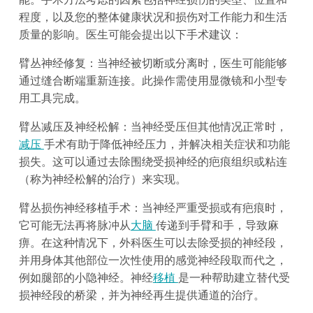
程度，以及您的整体健康状况和损伤对工作能力和生活
质量的影响。医生可能会提出以下手术建议：
臂丛神经修复：当神经被切断或分离时，医生可能能够
通过缝合断端重新连接。此操作需使用显微镜和小型专
用工具完成。
臂丛减压及神经松解：当神经受压但其他情况正常时，
减压
手术有助于降低神经压力，并解决相关症状和功能
损失。这可以通过去除围绕受损神经的疤痕组织或粘连
（称为神经松解的治疗）来实现。
臂丛损伤神经移植手术：当神经严重受损或有疤痕时，
它可能无法再将脉冲从
大脑
传递到手臂和手，导致麻
痹。在这种情况下，外科医生可以去除受损的神经段，
并用身体其他部位一次性使用的感觉神经段取而代之，
例如腿部的小隐神经。神经
移植
是一种帮助建立替代受
损神经段的桥梁，并为神经再生提供通道的治疗。