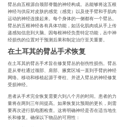
臂丛由五根源自颈部脊髓的神经构成。丛能够将这五根
神经与供应对皮肤的感觉（感觉）以及使手臂和手肌肉
运动的神经连接起来。每个身体的一侧都有一个臂丛。
臂丛的五根神经各有具体功能，如活化肌肉或从手上传
递感知信息到大脑。因每根神经负责特定功能，丛中神
经损伤的位置对于预测后果和制定治疗至关重要。
在土耳其的臂丛手术恢复
在土耳其的臂丛手术旨在修复臂丛的创伤性损伤。臂丛
是从脊柱通过颈部、肩部、腋窝区域一直到手臂的神经
网络。移动和移植起源于脊柱、并进入臂丛的神经修复
受损神经。
患者从手术完全恢复需要六到八个月的时间。患者的力
量将在两到三年间提高。如果恢复比预期的更长，则需
要再次进行肌电图检查。这将明确神经是否在适当地生
长和修复。确保以下物品的可用性：