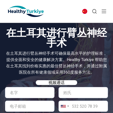
S
k
i
p
在土耳其进行臂丛神经
t
o
手术
c
o
在土耳其进行臂丛神经手术可确保最高水平的护理标准，
n
提供全面和安全的健康解决方案。Healthy Türkiye 帮助您
t
在土耳其找到价格实惠的最佳臂丛神经手术，并通过附属
e
医院在所有健康领域采用360度服务方法。
n
t
视频通话