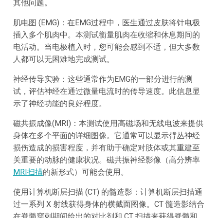
其他问题。
肌电图 (EMG)：在EMG过程中，医生通过皮肤将针电极
插入多个肌肉中。本测试衡量肌肉在收缩和休息期间的
电活动。当电极植入时，您可能会感到不适，但大多数
人都可以无困难地完成测试。
神经传导实验：这些通常作为EMG的一部分进行的测
试，评估神经在通过微量电流时的传导速度。此信息显
示了神经功能的良好程度。
磁共振成像(MRI)：本测试使用高磁场和无线电波来提供
身体在多个平面的详细图像。它通常可以显示臂丛神经
损伤造成的损害程度，并有助于确定对肢体或其重建至
关重要的动脉的健康状况。磁共振神经影像（高分辨率
MRI扫描
的新形式）可能会使用。
使用计算机断层扫描 (CT) 的髓造影：计算机断层扫描通
过一系列 X 射线获得身体的横截面图像。CT 髓造影结合
在脊髓穿刺期间给出的对比剂和 CT 扫描来获得脊髓和