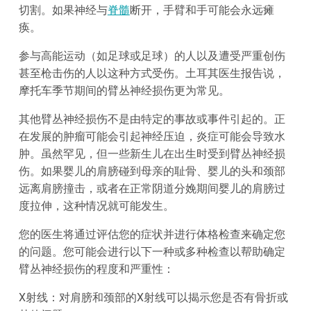
切割。如果神经与
脊髓
断开，手臂和手可能会永远瘫
痪。
参与高能运动（如足球或足球）的人以及遭受严重创伤
甚至枪击伤的人以这种方式受伤。土耳其医生报告说，
摩托车季节期间的臂丛神经损伤更为常见。
其他臂丛神经损伤不是由特定的事故或事件引起的。正
在发展的肿瘤可能会引起神经压迫，炎症可能会导致水
肿。虽然罕见，但一些新生儿在出生时受到臂丛神经损
伤。如果婴儿的肩膀碰到母亲的耻骨、婴儿的头和颈部
远离肩膀撞击，或者在正常阴道分娩期间婴儿的肩膀过
度拉伸，这种情况就可能发生。
您的医生将通过评估您的症状并进行体格检查来确定您
的问题。您可能会进行以下一种或多种检查以帮助确定
臂丛神经损伤的程度和严重性：
X射线：对肩膀和颈部的X射线可以揭示您是否有骨折或