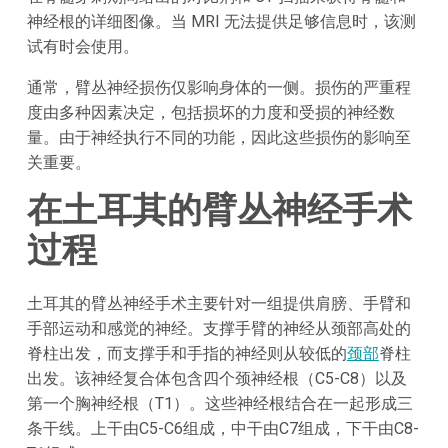
神经根的详细图像。当 MRI 无法提供足够信息时，该测
试有时会使用。
通常，臂丛神经损伤仅影响身体的一侧。损伤的严重程
度由多种因素决定，包括损坏的力度和受损的神经数
量。由于神经执行不同的功能，因此这些损伤的影响至
关重要。
在土耳其的臂丛神经手术
过程
土耳其的臂丛神经手术主要针对一组提供肩膀、手臂和
手部运动和感觉的神经。支撑手臂的神经从颈部高处的
脊柱出发，而支撑手和手指的神经则从较低的
颈部
脊柱
出发。该神经复合体包含四个颈神经根（C5-C8）以及
第一个胸神经根（T1）。这些神经根结合在一起形成三
条干线。上干由C5-C6组成，中干由C7组成，下干由C8-