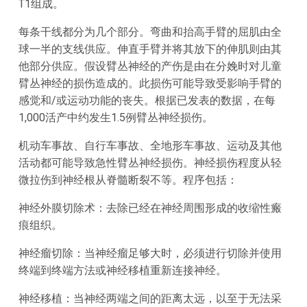
T1组成。
每条干线都分为几个部分。弯曲和抬高手臂的屈肌由全
球一半的支线供应。伸直手臂并将其放下的伸肌则由其
他部分供应。假设臂丛神经的产伤是由在分娩时对儿童
臂丛神经的损伤造成的。此损伤可能导致受影响手臂的
感觉和/或运动功能的丧失。根据已发表的数据，在每
1,000活产中约发生1.5例臂丛神经损伤。
机动车事故、自行车事故、全地形车事故、运动及其他
活动都可能导致急性臂丛神经损伤。神经损伤程度从轻
微拉伤到神经根从脊髓断裂不等。程序包括：
神经外膜切除术：去除已经在神经周围形成的收缩性瘢
痕组织。
神经瘤切除：当神经瘤足够大时，必须进行切除并使用
终端到终端方法或神经移植重新连接神经。
神经移植：当神经两端之间的距离太远，以至于无法采