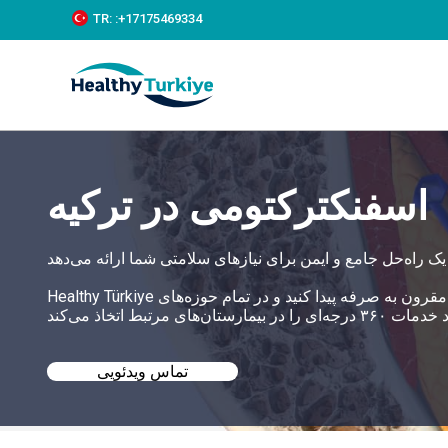
S
TR:
:+‪17175469334‬
k
i
p
t
o
c
o
n
t
اسفنکترکتومی در ترکیه
e
n
t
Healthy Türkiye به شما کمک می‌کند که بهترین اسفنکترکتومی در ترکیه را با قیمت‌های مقرون به صرفه پیدا کنید و در تمام حوزه‌های
تماس ویدئویی