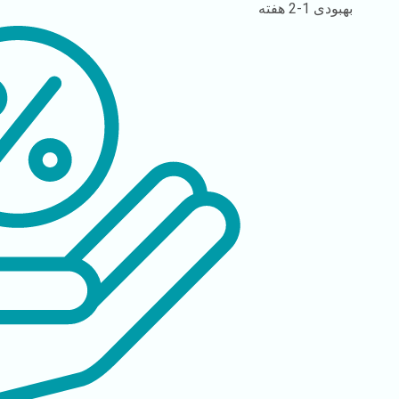
بهبودی
1-2 هفته