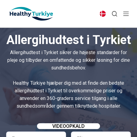
S
k
i
p
Allergihudtest i Tyrkiet
t
o
Allergihudtest i Tyrkiet sikrer de højeste standarder for
c
pleje og tilbyder en omfattende og sikker løsning for dine
o
sundhedsbehov.
n
t
Healthy Türkiye hjælper dig med at finde den bedste
e
allergihudtest i Tyrkiet til overkommelige priser og
n
anvender en 360-graders service tilgang i alle
t
sundhedsområder gennem tilknyttede hospitaler.
VIDEOOPKALD