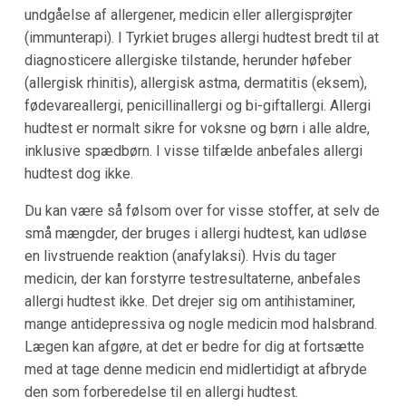
undgåelse af allergener, medicin eller allergisprøjter
(immunterapi). I Tyrkiet bruges allergi hudtest bredt til at
diagnosticere allergiske tilstande, herunder høfeber
(allergisk rhinitis), allergisk astma, dermatitis (eksem),
fødevareallergi, penicillinallergi og bi-giftallergi. Allergi
hudtest er normalt sikre for voksne og børn i alle aldre,
inklusive spædbørn. I visse tilfælde anbefales allergi
hudtest dog ikke.
Du kan være så følsom over for visse stoffer, at selv de
små mængder, der bruges i allergi hudtest, kan udløse
en livstruende reaktion (anafylaksi). Hvis du tager
medicin, der kan forstyrre testresultaterne, anbefales
allergi hudtest ikke. Det drejer sig om antihistaminer,
mange antidepressiva og nogle medicin mod halsbrand.
Lægen kan afgøre, at det er bedre for dig at fortsætte
med at tage denne medicin end midlertidigt at afbryde
den som forberedelse til en allergi hudtest.