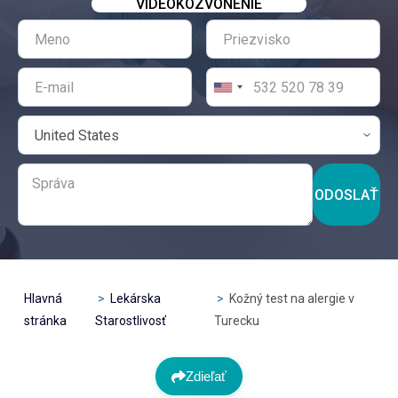
VIDEOKOZVONENIE
ODOSLAŤ
Hlavná
Lekárska
Kožný test na alergie v
stránka
Starostlivosť
Turecku
Zdieľať