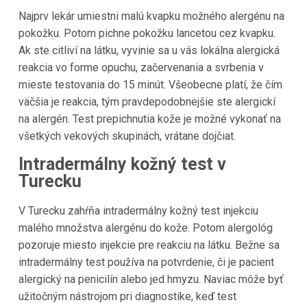
Najprv lekár umiestni malú kvapku možného alergénu na
pokožku. Potom pichne pokožku lancetou cez kvapku.
Ak ste citliví na látku, vyvinie sa u vás lokálna alergická
reakcia vo forme opuchu, začervenania a svrbenia v
mieste testovania do 15 minút. Všeobecne platí, že čím
väčšia je reakcia, tým pravdepodobnejšie ste alergickí
na alergén. Test prepichnutia kože je možné vykonať na
všetkých vekových skupinách, vrátane dojčiat.
Intradermálny kožný test v
Turecku
V Turecku zahŕňa intradermálny kožný test injekciu
malého množstva alergénu do kože. Potom alergológ
pozoruje miesto injekcie pre reakciu na látku. Bežne sa
intradermálny test používa na potvrdenie, či je pacient
alergický na penicilín alebo jed hmyzu. Naviac môže byť
užitočným nástrojom pri diagnostike, keď test