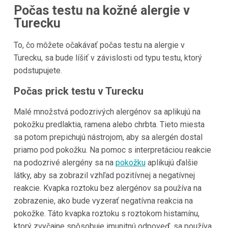
Počas testu na kožné alergie v
Turecku
To, čo môžete očakávať počas testu na alergie v
Turecku, sa bude líšiť v závislosti od typu testu, ktorý
podstupujete.
Počas prick testu v Turecku
Malé množstvá podozrivých alergénov sa aplikujú na
pokožku predlaktia, ramena alebo chrbta. Tieto miesta
sa potom prepichujú nástrojom, aby sa alergén dostal
priamo pod pokožku. Na pomoc s interpretáciou reakcie
na podozrivé alergény sa na
pokožku
aplikujú ďalšie
látky, aby sa zobrazil vzhľad pozitívnej a negatívnej
reakcie. Kvapka roztoku bez alergénov sa používa na
zobrazenie, ako bude vyzerať negatívna reakcia na
pokožke. Táto kvapka roztoku s roztokom histamínu,
ktorý zvyčajne spôsobuje imunitnú odpoveď, sa používa