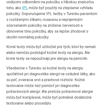
vedúcimi odborníkmi na pokožku s hlbokou znalosťou
toho, ako
IPL
môže byť použitý na zlepšenie vzhľadu
pokožky. Doporučujeme IPL liečby v Turecku pacientom
s rozšírenými žilkami, rosaceou a nepríjemným
sčervenaním pokožky na zníženie červenosti a
obnovenie tónu pokožky, aby sa lepšie zhodoval s
okolím normálnej pokožky.
Krvné testy môžu byť užitočné pre tých, ktorí by nemali
alebo nemôžu podstúpiť kožné testy na alergiu. Ale
krvné testy sa nepoužívajú pre alergiu na penicilín.
Všeobecne v Turecku sú kožné testy na alergiu
spoľahlivé pri diagnostike alergií na vzdušné látky, ako
sú peľ, zvieracia srst a prachové roztoče. Kožné
testovanie môže tiež pomôcť pri diagnostike
potravinových alergií. Ale pretože potravinové alergie
môžu byť komplexné, môže byť potrebné dodatočné
testovanie alebo procedúry.