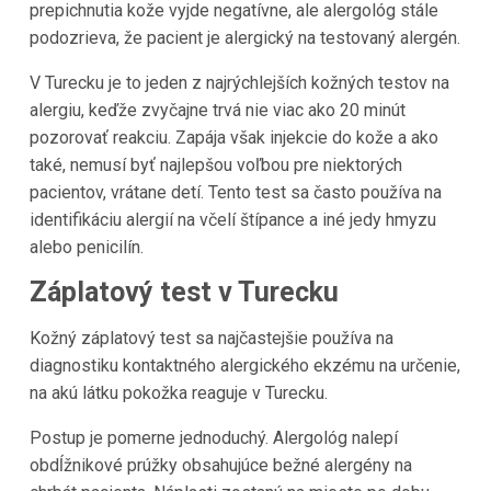
prepichnutia kože vyjde negatívne, ale alergológ stále
podozrieva, že pacient je alergický na testovaný alergén.
V Turecku je to jeden z najrýchlejších kožných testov na
alergiu, keďže zvyčajne trvá nie viac ako 20 minút
pozorovať reakciu. Zapája však injekcie do kože a ako
také, nemusí byť najlepšou voľbou pre niektorých
pacientov, vrátane detí. Tento test sa často používa na
identifikáciu alergií na včelí štípance a iné jedy hmyzu
alebo penicilín.
Záplatový test v Turecku
Kožný záplatový test sa najčastejšie používa na
diagnostiku kontaktného alergického ekzému na určenie,
na akú látku pokožka reaguje v Turecku.
Postup je pomerne jednoduchý. Alergológ nalepí
obdĺžnikové prúžky obsahujúce bežné alergény na