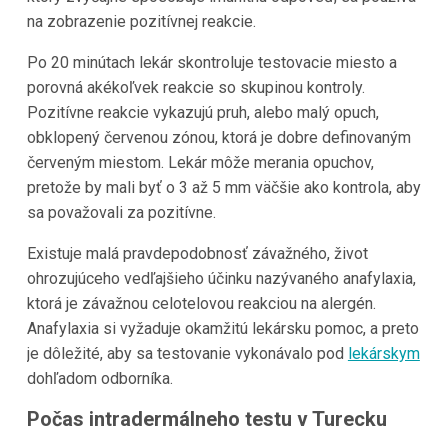
na zobrazenie pozitívnej reakcie.
Po 20 minútach lekár skontroluje testovacie miesto a
porovná akékoľvek reakcie so skupinou kontroly.
Pozitívne reakcie vykazujú pruh, alebo malý opuch,
obklopený červenou zónou, ktorá je dobre definovaným
červeným miestom. Lekár môže merania opuchov,
pretože by mali byť o 3 až 5 mm väčšie ako kontrola, aby
sa považovali za pozitívne.
Existuje malá pravdepodobnosť závažného, život
ohrozujúceho vedľajšieho účinku nazývaného anafylaxia,
ktorá je závažnou celotelovou reakciou na alergén.
Anafylaxia si vyžaduje okamžitú lekársku pomoc, a preto
je dôležité, aby sa testovanie vykonávalo pod
lekárskym
dohľadom odborníka.
Počas intradermálneho testu v Turecku