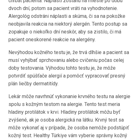
chrbát pacienta. Náplasti zostanú na mieste po dobu
dvoch dní, potom sa pacient vráti na vyhodnotenie.
Alergológ odstráni náplasti a skúma, či sa na pokožke
neobjavila reakcia na niektorý alergén. Tento postup sa
zopakuje o niekoľko dní neskôr, aby sa zistilo, či má
pacient oneskorené reakcie na alergény.
Nevýhodou kožného testu je, že trvá dlhšie a pacient sa
musí vyhýbať sprchovaniu alebo cvičeniu počas celej
doby testovania. Výhodou tohto testu je, že môže
potvrdiť spúšťače alergií a pomôcť vypracovať presný
plán liečby dermatitídy.
Lekár môže navrhnúť vykonanie krvného testu na alergie
spolu s kožným testom na alergie. Tento test meria
hladiny protilátok v krvi. Hladiny protilátok môžu byť
zvýšené, ak je osoba alergická na látku. Krvný test sa
môže vykonať aj v prípade, že osoba nemôže podstúpiť
kožný test. Healthy Türkiye vám vyberie správny kožný