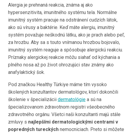
Alergia je prehnaná reakcia, známa aj ako
hypersenzitivita, imunitného systému tela. Normálne
imunitný systém pracuje na odstránení cudzích látok,
ako sú vírusy a baktérie. Keď máte alergiu, imunitný
systém považuje neškodnú látku, ako je prach alebo peľ,
za hrozbu. Aby sa s touto vnímanou hrozbou bojovalo,
imunitný systém reaguje a spôsobuje alergickú reakciu.
Príznaky alergickej reakcie môžu siahať od kýchania a
plného nosa až po život ohrozujúci stav známy ako
anafylaktický šok.
Pod značkou Healthy Türkiye máme tím vysoko
školených konzultantov dermatológov, ktorí dokončili
školenie v špecializácii
dermatológie
a sú na
špecializovanom zdravotnom registri všeobecného
zdravotného orgánu. Všetci naši konzultanti majú stále
zmluvy s
najlepšími dermatologickými centrami v
popredných tureckých
nemocniciach. Preto si môžete