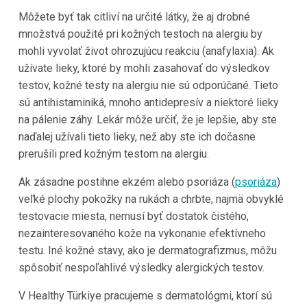
Môžete byť tak citliví na určité látky, že aj drobné
množstvá použité pri kožných testoch na alergiu by
mohli vyvolať život ohrozujúcu reakciu (anafylaxia). Ak
užívate lieky, ktoré by mohli zasahovať do výsledkov
testov, kožné testy na alergiu nie sú odporúčané. Tieto
sú antihistaminiká, mnoho antidepresív a niektoré lieky
na pálenie záhy. Lekár môže určiť, že je lepšie, aby ste
naďalej užívali tieto lieky, než aby ste ich dočasne
prerušili pred kožným testom na alergiu.
Ak zásadne postihne ekzém alebo psoriáza (
psoriáza
)
veľké plochy pokožky na rukách a chrbte, najmä obvyklé
testovacie miesta, nemusí byť dostatok čistého,
nezainteresovaného kože na vykonanie efektívneho
testu. Iné kožné stavy, ako je dermatografizmus, môžu
spôsobiť nespoľahlivé výsledky alergických testov.
V Healthy Türkiye pracujeme s dermatológmi, ktorí sú