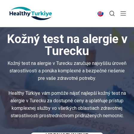
S
k
i
p
Kožný test na alergie v
t
o
Turecku
c
o
Kožný test na alergie v Turecku zaručuje najvyššiu úroveň
n
starostlivosti a ponúka komplexné a bezpečné riešenie
t
pre vaše zdravotné potreby.
e
n
Healthy Türkiye vám pomôže nájsť najlepší kožný test na
t
alergie v Turecku za dostupné ceny a uplatňuje prístup
komplexnej služby vo všetkých oblastiach zdravotnej
starostlivosti prostredníctvom pridružených nemocníc.