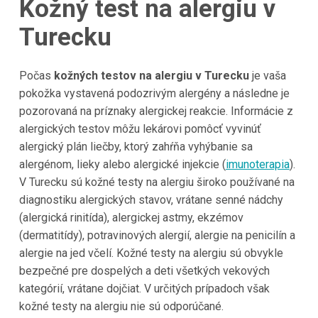
Kožný test na alergiu v
Turecku
Počas
kožných testov na alergiu v Turecku
je vaša
pokožka vystavená podozrivým alergény a následne je
pozorovaná na príznaky alergickej reakcie. Informácie z
alergických testov môžu lekárovi pomôcť vyvinúť
alergický plán liečby, ktorý zahŕňa vyhýbanie sa
alergénom, lieky alebo alergické injekcie (
imunoterapia
).
V Turecku sú kožné testy na alergiu široko používané na
diagnostiku alergických stavov, vrátane senné nádchy
(alergická rinitída), alergickej astmy, ekzémov
(dermatitídy), potravinových alergií, alergie na penicilín a
alergie na jed včelí. Kožné testy na alergiu sú obvykle
bezpečné pre dospelých a deti všetkých vekových
kategórií, vrátane dojčiat. V určitých prípadoch však
kožné testy na alergiu nie sú odporúčané.