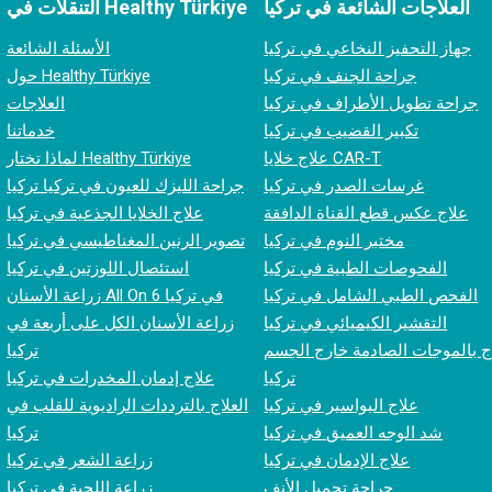
العلاجات الشائعة في تركيا
التنقلات في Healthy Türkiye
جهاز التحفيز النخاعي في تركيا
الأسئلة الشائعة
جراحة الجنف في تركيا
حول Healthy Türkiye
جراحة تطويل الأطراف في تركيا
العلاجات
تكبير القضيب في تركيا
خدماتنا
علاج خلايا CAR-T
لماذا تختار Healthy Türkiye
غرسات الصدر في تركيا
جراحة الليزك للعيون في تركيا تركيا
علاج عكس قطع القناة الدافقة
علاج الخلايا الجذعية في تركيا
مختبر النوم في تركيا
تصوير الرنين المغناطيسي في تركيا
الفحوصات الطبية في تركيا
استئصال اللوزتين في تركيا
الفحص الطبي الشامل في تركيا
زراعة الأسنان All On 6 في تركيا
التقشير الكيميائي في تركيا
زراعة الأسنان الكل على أربعة في
ج بالموجات الصادمة خارج الجسم (ESWT) في
تركيا
تركيا
علاج إدمان المخدرات في تركيا
علاج البواسير في تركيا
العلاج بالترددات الراديوية للقلب في
شد الوجه العميق في تركيا
تركيا
علاج الإدمان في تركيا
زراعة الشعر في تركيا
جراحة تجميل الأنف
زراعة اللحية في تركيا