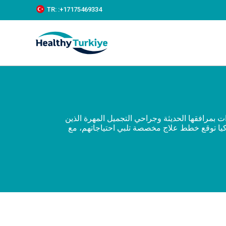
S
TR:
:+‪17175469334‬
k
i
p
t
o
c
o
n
t
e
n
ات بمرافقها الحديثة وجراحي التجميل المهرة الذين
t
يا توقع خطط علاج مخصصة تلبي احتياجاتهم، مع