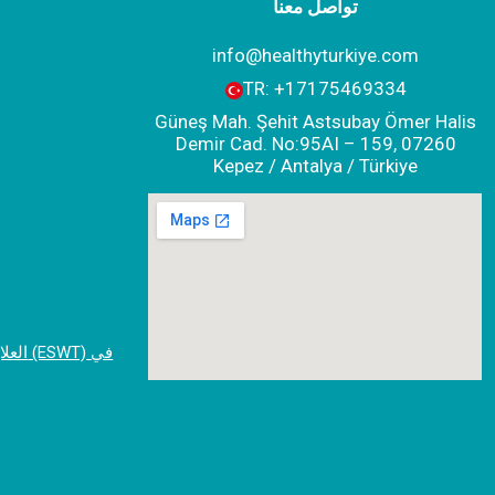
تواصل معنا
info@healthyturkiye.com
TR:
+‪17175469334‬
Güneş Mah. Şehit Astsubay Ömer Halis
Demir Cad. No:95AI – 159, 07260
Kepez / Antalya / Türkiye
العلا