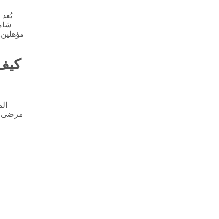
يُعد
شامل
مؤهلين.
كيف
الم
مرضى عا