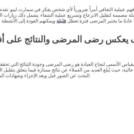
 فهم عملية التعافي أمراً ضرورياً لأي شخص يفكر في سمارت ليبو. تقدم
ة مصممة لتقليل الانزعاج وتسريع عملية الشفاء. يشمل ذلك زيارات 
 عادةً ما يختبر المرضى فترة تعطل
قليلة
ويمكنهم العودة إلى الأنشطة ال
 يعكس رضى المرضى والنتائج على أف
قياس الأسمى لنجاح العيادة هو رضى المرضى وجودة النتائج التي تحقق
لية، حيث يُبلغ العديد من العملاء عن نتائج ممتازة فيما يتعلق بتقليل 
البحث عن الصور قبل وبعد الإجراء وشهادات المرضى كمؤشرات على قدرة العيادة على تقديم نتائج ناجحة.