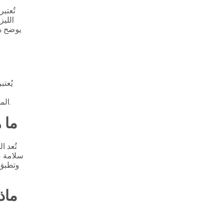
تُعتب
الليز
يوضح هذ
يُعتب
ف
المحتملين البحث عن العيادات التي تكون شفافة بشأن شهاداتها ويمكنها تقديم معلومات مفصلة عن تدريب ومسارات الجراحين لديها.
ما 
تُعد 
سلامة ص
وتطبق 
ماذ