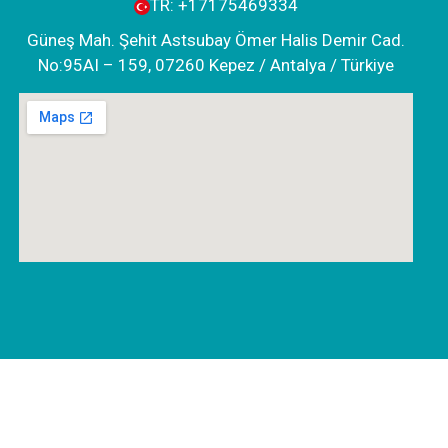
TR:
+‪17175469334‬
Güneş Mah. Şehit Astsubay Ömer Halis Demir Cad.
No:95AI – 159, 07260 Kepez / Antalya / Türkiye