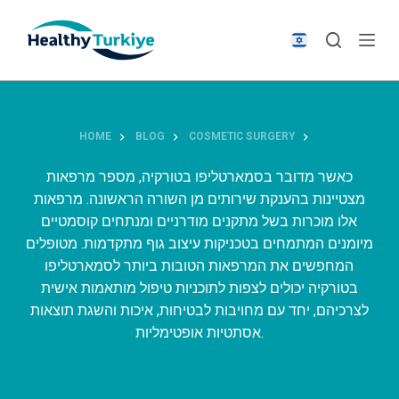
S
k
i
p
t
o
HOME
BLOG
COSMETIC SURGERY
c
o
כאשר מדובר בסמארטליפו בטורקיה, מספר מרפאות
n
מצטיינות בהענקת שירותים מן השורה הראשונה. מרפאות
t
אלו מוכרות בשל מתקנים מודרניים ומנתחים קוסמטיים
e
מיומנים המתמחים בטכניקות עיצוב גוף מתקדמות. מטופלים
n
המחפשים את המרפאות הטובות ביותר לסמארטליפו
t
בטורקיה יכולים לצפות לתוכניות טיפול מותאמות אישית
לצרכיהם, יחד עם מחויבות לבטיחות, איכות והשגת תוצאות
אסתטיות אופטימליות.