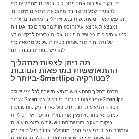
בטורקיה עוקבות אחר פרוטוקולי בטיחות מחמירים כדי
להבטיח שכל פרוצדורה מתבצעת בתנאים מיטביים.
מרפאות אלה משתמשות במכשירי לייזר מאושרים על ידי
ה-FDA ומבצעות אמצעי עיקור ובטיחות מחמירים כדי
למנוע סיבוכים. מטופלים פוטנציאליים צריכים לבקש מידע
על נהלי חירום ורשומות בטיחות של כל מרפאה כדי
להרגיש בטוחים בבחירתם.
מה ניתן לצפות מתהליך
ההתאוששות במרפאות הטובות
ביותר ל-Smartlipo בטורקיה?
הבנת תהליך ההתאוששות היא חשובה לכל מי ששוקל
לעבור Smartlipo. המרפאות הטובות ביותר ל-Smartlipo
בטורקיה מציעות תוכניות טיפול לאחרי מקיפות שנועדו
למזער אי נוחות ולהאיץ את תהליך הריפוי. אלה כוללות
ביקורי מעקב, תוכניות התאוששות מותאמות אישית
ותמיכה מצוות רפואי מוסמך. מטופלים בדרך כלל חווים זמן
התאוששות
מינימלי
ויכולים לחזור לפעילויות יומיומיות