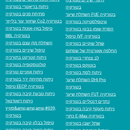
חיפויי שיניים מפורצלן
ניתוח בריאטרי בטורקיה
בטורקיה
מתיחת פנים בטורקיה
השתלת שיער FUE בטורקיה
‏שחזור עור בלייזר Co2 בטורקיה
וגינופלסטיקה בטורקיה
טיפול באין-אונות בטורקיה
הסרת שומן בבטן בטורקיה
BBL בטורקיה
טיפול IVF בטורקיה
השתלת מח עצם בטורקיה
שתל שוקיים בטורקיה
טיפול שיניים בטורקיה
החלפה אאורטית של שסתום
ניתוח קטרקט בתורכיה
לב צנתרי בטורקיה
קולונוסקופיה בטורקיה
בוטוקס בטורקיה
ניתוח אוזניים טורקיה
ניתוח לסת בטורקיה
ניתוח מתיחת ירך בטורקיה
השתלת שיער DHI Pro
טיפול EECP בטורקיה
בטורקיה
ניתוח טבעת קיבה בטורקיה
השתלת שיער FUT בטורקיה
ניתוח דואודנאל
כתרים דנטליים בטורקיה
סוויץ&amp;amp;amp;#039;
ניתוח מעקף קיבה בטורקיה
בטורקיה
כתרי E-Max בטורקיה
טיפול בבלון קיבה בטורקיה
שתל ישבן בטורקיה