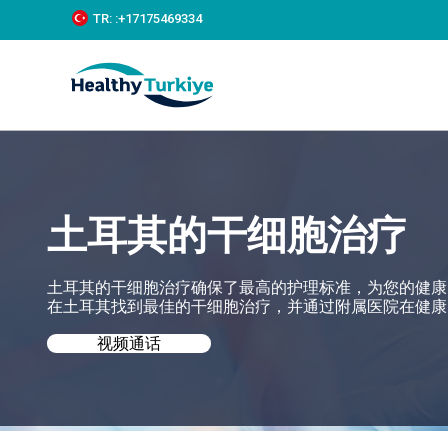
S
TR:
:+‪17175469334‬
k
i
p
t
o
c
o
n
t
e
土耳其的干细胞治疗
n
t
土耳其的干细胞治疗确保了最高的护理标准，为您的健康需求提
在土耳其找到最佳的干细胞治疗，并通过附属医院在健康
视频通话