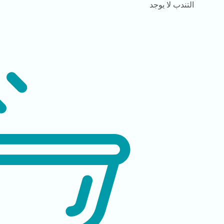
التندب
لا يوجد