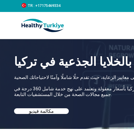
S
TR:
:+‪17175469334‬
k
i
p
t
o
c
o
n
t
الخلايا الجذعية في تركيا
e
n
t
تساعدك هيلثي تركيا في العثور على أفضل زراعة شعر بالخلايا الجذعية في تركيا بأسعار معقولة وتعتمد على نهج خدمة شامل 360 درجة في
جميع مجالات الصحة من خلال المستشفيات التابعة.
مكالمة فيديو