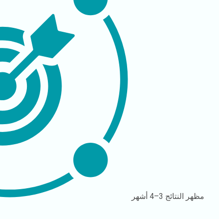
مظهر النتائج
3–4 أشهر