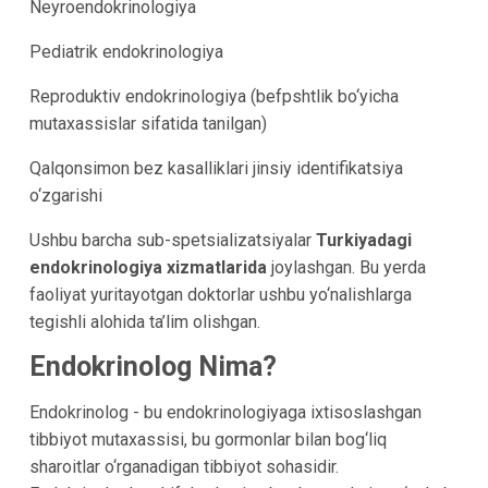
Neyroendokrinologiya
Pediatrik endokrinologiya
Reproduktiv endokrinologiya (befpshtlik bo‘yicha
mutaxassislar sifatida tanilgan)
Qalqonsimon bez kasalliklari jinsiy identifikatsiya
o‘zgarishi
Ushbu barcha sub-spetsializatsiyalar
Turkiyadagi
endokrinologiya xizmatlarida
joylashgan. Bu yerda
faoliyat yuritayotgan doktorlar ushbu yo‘nalishlarga
tegishli alohida ta’lim olishgan.
Endokrinolog Nima?
Endokrinolog - bu endokrinologiyaga ixtisoslashgan
tibbiyot mutaxassisi, bu gormonlar bilan bog‘liq
sharoitlar o‘rganadigan tibbiyot sohasidir.