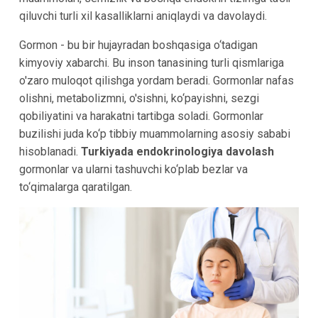
qiluvchi turli xil kasalliklarni aniqlaydi va davolaydi.
Gormon - bu bir hujayradan boshqasiga o‘tadigan
kimyoviy xabarchi. Bu inson tanasining turli qismlariga
o'zaro muloqot qilishga yordam beradi. Gormonlar nafas
olishni, metabolizmni, o'sishni, ko‘payishni, sezgi
qobiliyatini va harakatni tartibga soladi. Gormonlar
buzilishi juda ko‘p tibbiy muammolarning asosiy sababi
hisoblanadi.
Turkiyada endokrinologiya davolash
gormonlar va ularni tashuvchi ko‘plab bezlar va
to‘qimalarga qaratilgan.