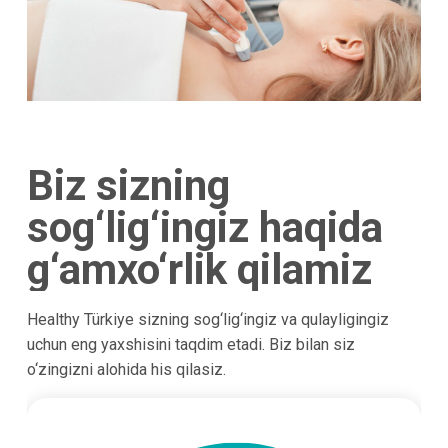
Biz sizning
sog‘lig‘ingiz haqida
g‘amxo‘rlik qilamiz
Healthy Türkiye sizning sog‘lig‘ingiz va qulayligingiz
uchun eng yaxshisini taqdim etadi. Biz bilan siz
o‘zingizni alohida his qilasiz.