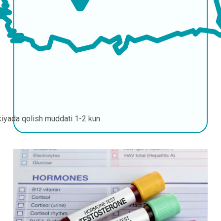
kiyada qolish muddati
1-2 kun