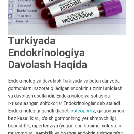
Turkiyada
Endokrinologiya
Davolash Haqida
Endokrinologiya davolash Turkiyada va butun dunyoda
gormonlarni nazorat qiladigan endokrin tizimni aniqlash
va davolash usullaridir. Endokrinologiya sohasida
ixtisoslashgan shifokorlar Endokrinologlar deb ataladi.
Endokrinologlar qandli diabet,
osteoporoz
, qalqonsimon
bez kasalliklari, o'sish gormonining yetishmovchiligi,
bepushtlik, gipertenziya (yuqori qon bosimi), xolesterin
muammolari, semizlik va boshqa endokrin tizimga ta'sir