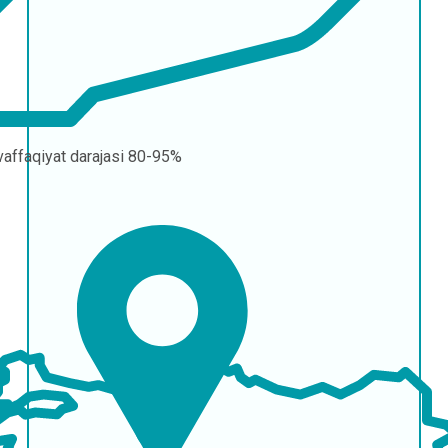
affaqiyat darajasi
80-95%