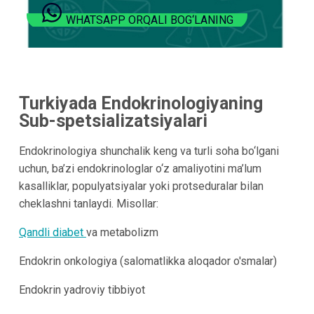
WHATSAPP ORQALI BOG‘LANING
Turkiyada Endokrinologiyaning
Sub-spetsializatsiyalari
Endokrinologiya shunchalik keng va turli soha bo‘lgani
uchun, ba’zi endokrinologlar o‘z amaliyotini ma’lum
kasalliklar, populyatsiyalar yoki protseduralar bilan
cheklashni tanlaydi. Misollar:
Qandli diabet
va metabolizm
Endokrin onkologiya (salomatlikka aloqador o'smalar)
Endokrin yadroviy tibbiyot