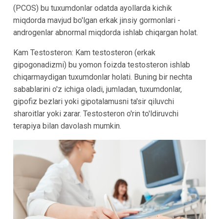
(PCOS) bu tuxumdonlar odatda ayollarda kichik
miqdorda mavjud bo'lgan erkak jinsiy gormonlari -
androgenlar abnormal miqdorda ishlab chiqargan holat.
Kam Testosteron: Kam testosteron (erkak
gipogonadizmi) bu yomon foizda testosteron ishlab
chiqarmaydigan tuxumdonlar holati. Buning bir nechta
sabablarini o'z ichiga oladi, jumladan, tuxumdonlar,
gipofiz bezlari yoki gipotalamusni ta'sir qiluvchi
sharoitlar yoki zarar. Testosteron o'rin to'ldiruvchi
terapiya bilan davolash mumkin.