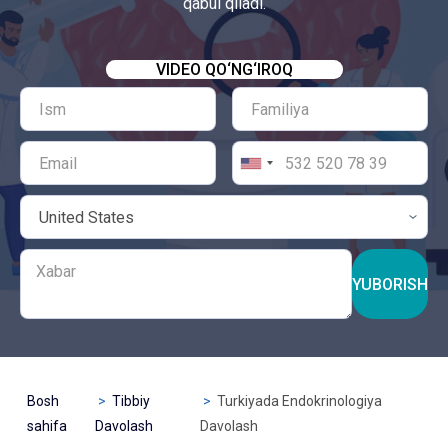
qabul qiladi.
VIDEO QO‘NG‘IROQ
YUBORISH
Bosh
Tibbiy
Turkiyada Endokrinologiya
sahifa
Davolash
Davolash