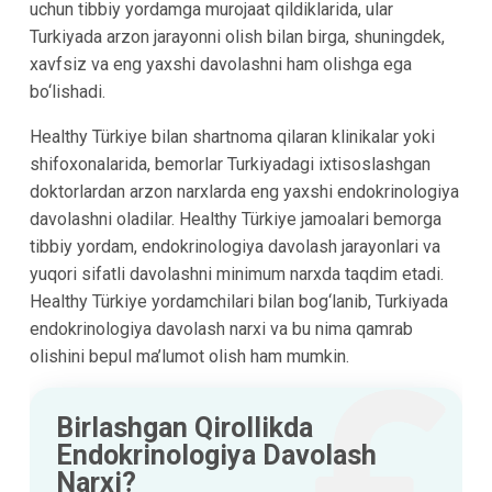
uchun tibbiy yordamga murojaat qildiklarida, ular
Turkiyada arzon jarayonni olish bilan birga, shuningdek,
xavfsiz va eng yaxshi davolashni ham olishga ega
bo‘lishadi.
Healthy Türkiye bilan shartnoma qilaran klinikalar yoki
shifoxonalarida, bemorlar Turkiyadagi ixtisoslashgan
doktorlardan arzon narxlarda eng yaxshi endokrinologiya
davolashni oladilar. Healthy Türkiye jamoalari bemorga
tibbiy yordam, endokrinologiya davolash jarayonlari va
yuqori sifatli davolashni minimum narxda taqdim etadi.
Healthy Türkiye yordamchilari bilan bog‘lanib, Turkiyada
endokrinologiya davolash narxi va bu nima qamrab
olishini bepul ma’lumot olish ham mumkin.
Birlashgan Qirollikda
Endokrinologiya Davolash
Narxi?