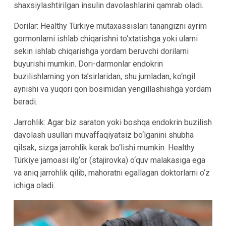
shaxsiylashtirilgan insulin davolashlarini qamrab oladi.
Dorilar: Healthy Türkiye mutaxassislari tanangizni ayrim
gormonlarni ishlab chiqarishni to‘xtatishga yoki ularni
sekin ishlab chiqarishga yordam beruvchi dorilarni
buyurishi mumkin. Dori-darmonlar endokrin
buzilishlarning yon ta’sirlaridan, shu jumladan, ko‘ngil
aynishi va yuqori qon bosimidan yengillashishga yordam
beradi.
Jarrohlik: Agar biz saraton yoki boshqa endokrin buzilish
davolash usullari muvaffaqiyatsiz bo‘lganini shubha
qilsak, sizga jarrohlik kerak bo‘lishi mumkin. Healthy
Türkiye jamoasi ilg‘or (stajirovka) o‘quv malakasiga ega
va aniq jarrohlik qilib, mahoratni egallagan doktorlarni o‘z
ichiga oladi.