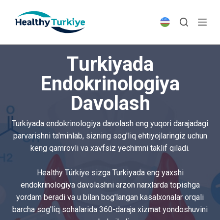
S
k
i
p
Turkiyada
t
o
Endokrinologiya
c
Davolash
o
n
t
Turkiyada endokrinologiya davolash eng yuqori darajadagi
e
parvarishni ta'minlab, sizning sog'liq ehtiyojlaringiz uchun
n
keng qamrovli va xavfsiz yechimni taklif qiladi.
t
Healthy Türkiye sizga Turkiyada eng yaxshi
endokrinologiya davolashni arzon narxlarda topishga
yordam beradi va u bilan bog'langan kasalxonalar orqali
barcha sog'liq sohalarida 360-daraja xizmat yondoshuvini