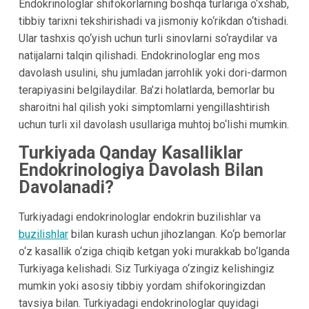
Endokrinologlar shifokorlarning boshqa turlariga o‘xshab,
tibbiy tarixni tekshirishadi va jismoniy ko‘rikdan o‘tishadi.
Ular tashxis qo‘yish uchun turli sinovlarni so‘raydilar va
natijalarni talqin qilishadi. Endokrinologlar eng mos
davolash usulini, shu jumladan jarrohlik yoki dori-darmon
terapiyasini belgilaydilar. Ba’zi holatlarda, bemorlar bu
sharoitni hal qilish yoki simptomlarni yengillashtirish
uchun turli xil davolash usullariga muhtoj bo‘lishi mumkin.
Turkiyada Qanday Kasalliklar
Endokrinologiya Davolash Bilan
Davolanadi?
Turkiyadagi endokrinologlar endokrin buzilishlar va
buzilishlar
bilan kurash uchun jihozlangan. Ko‘p bemorlar
o‘z kasallik o‘ziga chiqib ketgan yoki murakkab bo‘lganda
Turkiyaga kelishadi. Siz Turkiyaga o‘zingiz kelishingiz
mumkin yoki asosiy tibbiy yordam shifokoringizdan
tavsiya bilan. Turkiyadagi endokrinologlar quyidagi