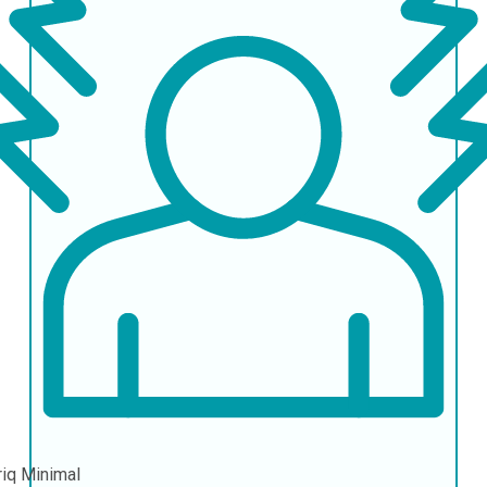
riq
Minimal