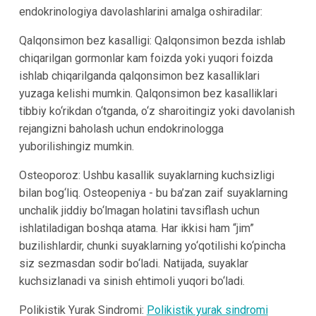
endokrinologiya davolashlarini amalga oshiradilar:
Qalqonsimon bez kasalligi: Qalqonsimon bezda ishlab
chiqarilgan gormonlar kam foizda yoki yuqori foizda
ishlab chiqarilganda qalqonsimon bez kasalliklari
yuzaga kelishi mumkin. Qalqonsimon bez kasalliklari
tibbiy ko‘rikdan o‘tganda, o‘z sharoitingiz yoki davolanish
rejangizni baholash uchun endokrinologga
yuborilishingiz mumkin.
Osteoporoz: Ushbu kasallik suyaklarning kuchsizligi
bilan bog‘liq. Osteopeniya - bu ba’zan zaif suyaklarning
unchalik jiddiy bo‘lmagan holatini tavsiflash uchun
ishlatiladigan boshqa atama. Har ikkisi ham “jim”
buzilishlardir, chunki suyaklarning yo‘qotilishi ko‘pincha
siz sezmasdan sodir bo‘ladi. Natijada, suyaklar
kuchsizlanadi va sinish ehtimoli yuqori bo‘ladi.
Polikistik Yurak Sindromi:
Polikistik yurak sindromi