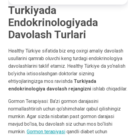
Turkiyada
Endokrinologiyada
Davolash Turlari
Healthy Türkiye sifatida biz eng oxirgi amaliy davolash
usullarini qamrab oluvchi keng turdagi endokrinologiya
davolashlarini taklif etamiz. Healthy Türkiye da yo‘nalish
bo‘yicha ixtisoslashgan doktorlar sizning
ehtiyojlaringizga mos ravishda
Turkiyada
endokrinologiya davolash rejangizni
ishlab chiqadilar.
Gormon Terapiyasi: Ba’zi gormon darajasini
normallashtirish uchun qo‘shimchalar qabul qilishingiz
mumkin. Agar sizda nisbatan past gormon darajasi
mavjud bo‘lsa, bu davolash siz uchun mos bo‘lishi
mumkin.
Gormon terapiyasi
qandli diabet uchun