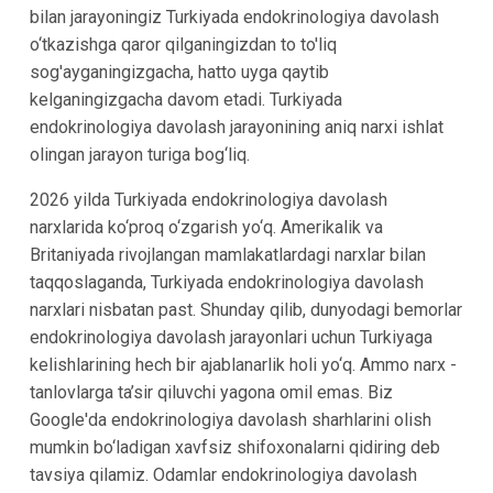
bilan jarayoningiz Turkiyada endokrinologiya davolash
o‘tkazishga qaror qilganingizdan to to'liq
sog'ayganingizgacha, hatto uyga qaytib
kelganingizgacha davom etadi. Turkiyada
endokrinologiya davolash jarayonining aniq narxi ishlat
olingan jarayon turiga bog‘liq.
2026 yilda Turkiyada endokrinologiya davolash
narxlarida ko‘proq o‘zgarish yo‘q. Amerikalik va
Britaniyada rivojlangan mamlakatlardagi narxlar bilan
taqqoslaganda, Turkiyada endokrinologiya davolash
narxlari nisbatan past. Shunday qilib, dunyodagi bemorlar
endokrinologiya davolash jarayonlari uchun Turkiyaga
kelishlarining hech bir ajablanarlik holi yo‘q. Ammo narx -
tanlovlarga ta’sir qiluvchi yagona omil emas. Biz
Google'da endokrinologiya davolash sharhlarini olish
mumkin bo‘ladigan xavfsiz shifoxonalarni qidiring deb
tavsiya qilamiz. Odamlar endokrinologiya davolash