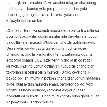
qabariqlash normaldir. Davolanishni istagan shaxsning
talabiga va chandiq yoki pimpleların miqdori yoki
chuqurligiga bog'liq ravishda sessiyalar soni
ko'paytirilishi mumkin.
CO2 lazer terini yangilash muolajalari soni turli omillarga
bog'liq. Sessiyalar sonini aniqlashda davolanish hududi
va qo'llanish maqsadi e'tibordan chetda qoldirilmaydi.
Sessiyalar qayta-qayta tashkil qilish uchun akne,
chandiqlar, dog'lar va boshqa teri tuzatmasiz dog'lar
e'tiborga olinadi. CO2 lazer terini yangilash dastlabki
jarayon, shuning uchun qo'llanish hududida chandiqlar
takrorlanishi oldini olish mumkin. Biroq, keyinchalik
paydo bo'lishi mumkin bo'lgan chandiqlar uchun, masalan,
akne, buni aytish mumkin emas, barqaror bo'ladi yoki
yo'qmi. Bunday hollarda, karbonat angidrid lazer
qo'llanilishi mumkin. Bunga mutaxassis bilan qaror qilish
va jarayonni kuzatish muhim.