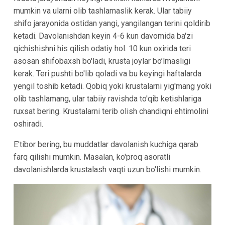
mumkin va ularni olib tashlamaslik kerak. Ular tabiiy
shifo jarayonida ostidan yangi, yangilangan terini qoldirib
ketadi. Davolanishdan keyin 4-6 kun davomida ba'zi
qichishishni his qilish odatiy hol. 10 kun oxirida teri
asosan shifobaxsh bo'ladi, krusta joylar bo’lmasligi
kerak. Teri pushti bo'lib qoladi va bu keyingi haftalarda
yengil toshib ketadi. Qobiq yoki krustalarni yig'mang yoki
olib tashlamang, ular tabiiy ravishda to'qib ketishlariga
ruxsat bering. Krustalarni terib olish chandiqni ehtimolini
oshiradi.
E'tibor bering, bu muddatlar davolanish kuchiga qarab
farq qilishi mumkin. Masalan, ko'proq asoratli
davolanishlarda krustalash vaqti uzun bo'lishi mumkin.