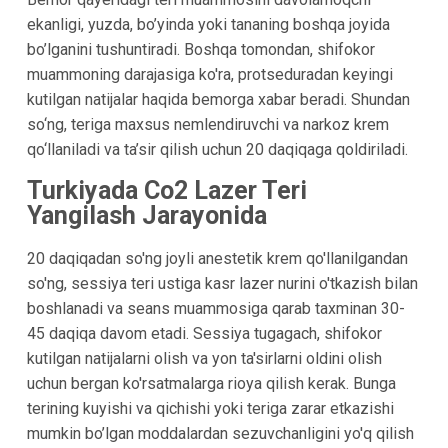
ekanligi, yuzda, bo’yinda yoki tananing boshqa joyida
bo’lganini tushuntiradi. Boshqa tomondan, shifokor
muammoning darajasiga ko'ra, protseduradan keyingi
kutilgan natijalar haqida bemorga xabar beradi. Shundan
so‘ng, teriga maxsus nemlendiruvchi va narkoz krem
qo‘llaniladi va ta’sir qilish uchun 20 daqiqaga qoldiriladi.
Turkiyada Co2 Lazer Teri
Yangilash Jarayonida
20 daqiqadan so'ng joyli anestetik krem ​​qo'llanilgandan
so'ng, sessiya teri ustiga kasr lazer nurini o'tkazish bilan
boshlanadi va seans muammosiga qarab taxminan 30-
45 daqiqa davom etadi. Sessiya tugagach, shifokor
kutilgan natijalarni olish va yon ta'sirlarni oldini olish
uchun bergan ko'rsatmalarga rioya qilish kerak. Bunga
terining kuyishi va qichishi yoki teriga zarar etkazishi
mumkin bo’lgan moddalardan sezuvchanligini yo'q qilish