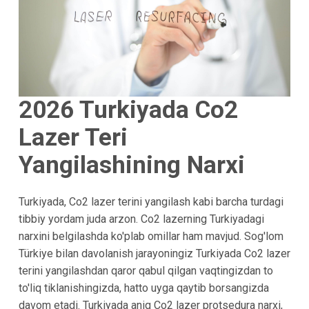
2026 Turkiyada Co2
Lazer Teri
Yangilashining Narxi
Turkiyada, Co2 lazer terini yangilash kabi barcha turdagi
tibbiy yordam juda arzon. Co2 lazerning Turkiyadagi
narxini belgilashda ko'plab omillar ham mavjud. Sog'lom
Türkiye bilan davolanish jarayoningiz Turkiyada Co2 lazer
terini yangilashdan qaror qabul qilgan vaqtingizdan to
to'liq tiklanishingizda, hatto uyga qaytib borsangizda
davom etadi. Turkiyada aniq Co2 lazer protsedura narxi,