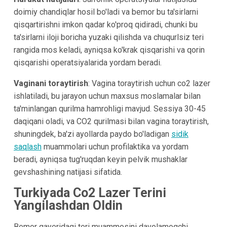
doimiy chandiqlar hosil bo'ladi va bemor bu ta'sirlarni
qisqartirishni imkon qadar ko'proq qidiradi, chunki bu
ta'sirlarni iloji boricha yuzaki qilishda va chuqurlsiz teri
rangida mos keladi, ayniqsa ko'krak qisqarishi va qorin
qisqarishi operatsiyalarida yordam beradi.
Vaginani toraytirish
: Vagina toraytirish uchun co2 lazer
ishlatiladi, bu jarayon uchun maxsus moslamalar bilan
ta'minlangan qurilma hamrohligi mavjud. Sessiya 30-45
daqiqani oladi, va CO2 qurilmasi bilan vagina toraytirish,
shuningdek, ba'zi ayollarda paydo bo'ladigan
sidik
saqlash
muammolari uchun profilaktika va yordam
beradi, ayniqsa tug'ruqdan keyin pelvik mushaklar
gevshashining natijasi sifatida.
Turkiyada Co2 Lazer Terini
Yangilashdan Oldin
Bemor qayeridagi teri muammosini davolamoqchi