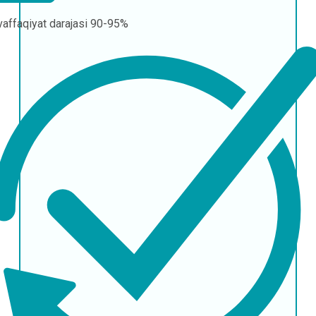
affaqiyat darajasi
90-95%