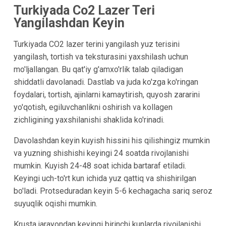
Turkiyada Co2 Lazer Teri
Yangilashdan Keyin
Turkiyada CO2 lazer terini yangilash yuz terisini
yangilash, tortish va teksturasini yaxshilash uchun
mo'ljallangan. Bu qat'iy g'amxo'rlik talab qiladigan
shiddatli davolanadi. Dastlab va juda ko'zga ko'ringan
foydalari, tortish, ajinlarni kamaytirish, quyosh zararini
yo'qotish, egiluvchanlikni oshirish va kollagen
zichligining yaxshilanishi shaklida ko'rinadi.
Davolashdan keyin kuyish hissini his qilishingiz mumkin
va yuzning shishishi keyingi 24 soatda rivojlanishi
mumkin. Kuyish 24-48 soat ichida bartaraf etiladi.
Keyingi uch-to'rt kun ichida yuz qattiq va shishirilgan
bo'ladi. Protseduradan keyin 5-6 kechagacha sariq seroz
suyuqlik oqishi mumkin.
Krusta jarayondan keyingi birinchi kunlarda rivojlanishi