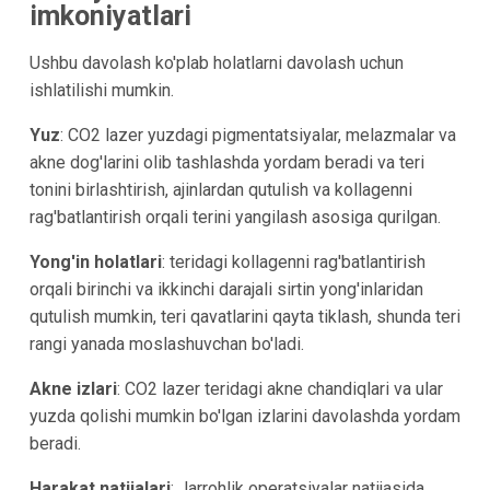
imkoniyatlari
Ushbu davolash ko'plab holatlarni davolash uchun
ishlatilishi mumkin.
Yuz
: CO2 lazer yuzdagi pigmentatsiyalar, melazmalar va
akne dog'larini olib tashlashda yordam beradi va teri
tonini birlashtirish, ajinlardan qutulish va kollagenni
rag'batlantirish orqali terini yangilash asosiga qurilgan.
Yong'in holatlari
: teridagi kollagenni rag'batlantirish
orqali birinchi va ikkinchi darajali sirtin yong'inlaridan
qutulish mumkin, teri qavatlarini qayta tiklash, shunda teri
rangi yanada moslashuvchan bo'ladi.
Akne izlari
: CO2 lazer teridagi akne chandiqlari va ular
yuzda qolishi mumkin bo'lgan izlarini davolashda yordam
beradi.
Harakat natijalari
: Jarrohlik operatsiyalar natijasida