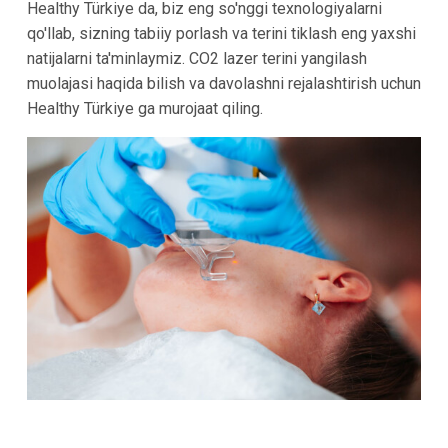
Healthy Türkiye da, biz eng so'nggi texnologiyalarni
qo'llab, sizning tabiiy porlash va terini tiklash eng yaxshi
natijalarni ta'minlaymiz. CO2 lazer terini yangilash
muolajasi haqida bilish va davolashni rejalashtirish uchun
Healthy Türkiye ga murojaat qiling.