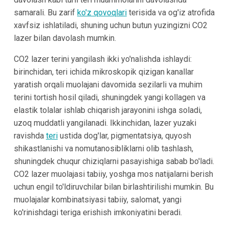
samarali. Bu zarif
ko'z qovoqlari
terisida va og'iz atrofida
xavfsiz ishlatiladi, shuning uchun butun yuzingizni CO2
lazer bilan davolash mumkin.
CO2 lazer terini yangilash ikki yo'nalishda ishlaydi:
birinchidan, teri ichida mikroskopik qizigan kanallar
yaratish orqali muolajani davomida sezilarli va muhim
terini tortish hosil qiladi, shuningdek yangi kollagen va
elastik tolalar ishlab chiqarish jarayonini ishga soladi,
uzoq muddatli yangilanadi. Ikkinchidan, lazer yuzaki
ravishda
teri
ustida dog'lar, pigmentatsiya, quyosh
shikastlanishi va nomutanosibliklarni olib tashlash,
shuningdek chuqur chiziqlarni pasayishiga sabab bo'ladi.
CO2 lazer muolajasi tabiiy, yoshga mos natijalarni berish
uchun engil to'ldiruvchilar bilan birlashtirilishi mumkin. Bu
muolajalar kombinatsiyasi tabiiy, salomat, yangi
ko'rinishdagi teriga erishish imkoniyatini beradi.