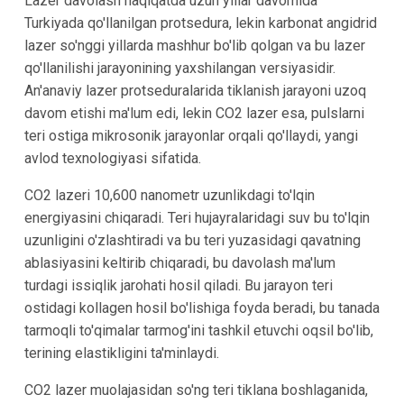
Lazer davolash haqiqatda uzun yillar davomida
Turkiyada qo'llanilgan protsedura, lekin karbonat angidrid
lazer so'nggi yillarda mashhur bo'lib qolgan va bu lazer
qo'llanilishi jarayonining yaxshilangan versiyasidir.
An'anaviy lazer protseduralarida tiklanish jarayoni uzoq
davom etishi ma'lum edi, lekin CO2 lazer esa, pulslarni
teri ostiga mikrosonik jarayonlar orqali qo'llaydi, yangi
avlod texnologiyasi sifatida.
CO2 lazeri 10,600 nanometr uzunlikdagi to'lqin
energiyasini chiqaradi. Teri hujayralaridagi suv bu to'lqin
uzunligini o'zlashtiradi va bu teri yuzasidagi qavatning
ablasiyasini keltirib chiqaradi, bu davolash ma'lum
turdagi issiqlik jarohati hosil qiladi. Bu jarayon teri
ostidagi kollagen hosil bo'lishiga foyda beradi, bu tanada
tarmoqli to'qimalar tarmog'ini tashkil etuvchi oqsil bo'lib,
terining elastikligini ta'minlaydi.
CO2 lazer muolajasidan so'ng teri tiklana boshlaganida,