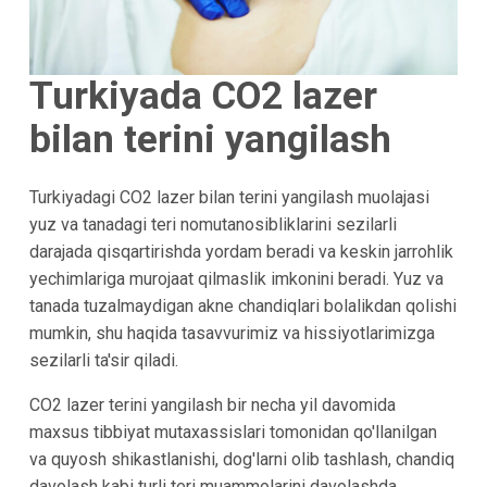
Turkiyada CO2 lazer
bilan terini yangilash
Turkiyadagi CO2 lazer bilan terini yangilash muolajasi
yuz va tanadagi teri nomutanosibliklarini sezilarli
darajada qisqartirishda yordam beradi va keskin jarrohlik
yechimlariga murojaat qilmaslik imkonini beradi. Yuz va
tanada tuzalmaydigan akne chandiqlari bolalikdan qolishi
mumkin, shu haqida tasavvurimiz va hissiyotlarimizga
sezilarli ta'sir qiladi.
CO2 lazer terini yangilash bir necha yil davomida
maxsus tibbiyat mutaxassislari tomonidan qo'llanilgan
va quyosh shikastlanishi, dog'larni olib tashlash, chandiq
davolash kabi turli teri muammolarini davolashda