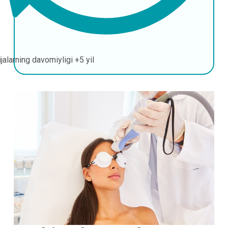
ijalarning davomiyligi
+5 yil