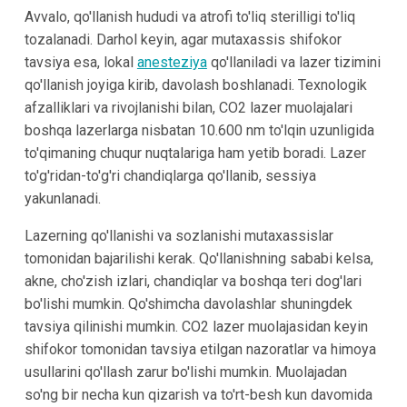
Avvalo, qo'llanish hududi va atrofi to'liq sterilligi to'liq
tozalanadi. Darhol keyin, agar mutaxassis shifokor
tavsiya esa, lokal
anesteziya
qo'llaniladi va lazer tizimini
qo'llanish joyiga kirib, davolash boshlanadi. Texnologik
afzalliklari va rivojlanishi bilan, CO2 lazer muolajalari
boshqa lazerlarga nisbatan 10.600 nm to'lqin uzunligida
to'qimaning chuqur nuqtalariga ham yetib boradi. Lazer
to'g'ridan-to'g'ri chandiqlarga qo'llanib, sessiya
yakunlanadi.
Lazerning qo'llanishi va sozlanishi mutaxassislar
tomonidan bajarilishi kerak. Qo'llanishning sababi kelsa,
akne, cho'zish izlari, chandiqlar va boshqa teri dog'lari
bo'lishi mumkin. Qo'shimcha davolashlar shuningdek
tavsiya qilinishi mumkin. CO2 lazer muolajasidan keyin
shifokor tomonidan tavsiya etilgan nazoratlar va himoya
usullarini qo'llash zarur bo'lishi mumkin. Muolajadan
so'ng bir necha kun qizarish va to'rt-besh kun davomida