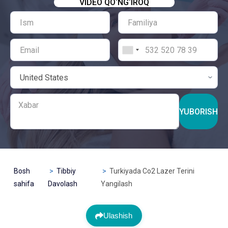
VIDEO QO‘NG‘IROQ
YUBORISH
Bosh
Tibbiy
Turkiyada Co2 Lazer Terini
sahifa
Davolash
Yangilash
Ulashish