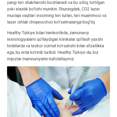
yangi teri shakllanishi boshlanadi va bu silliq, tortilgan
yoki elastik bo'lishi mumkin. Shuningdek, CO2 lazer
muolaja vaqtlari insonning teri turlari, teri muammosi va
lazer ishlab chiqaruvchisi ko'rsatmalariga bog'liq.
Healthy Türkiye bilan hamkorlikda, zamonaviy
texnologiyalarni qo'llaydigan klinikalar qo'llash yaxshi
holatlarda va tezkor xizmat ko'rsatishi bilan afzallikka
ega, bu erda ko'rinib turibdi. Healthy Türkiye da, biz
mijozlar mamnuniyatini kafolatlaymiz.