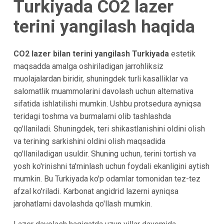
Turkiyada CO2 lazer
terini yangilash haqida
CO2 lazer bilan terini yangilash Turkiyada
estetik
maqsadda amalga oshiriladigan jarrohliksiz
muolajalardan biridir, shuningdek turli kasalliklar va
salomatlik muammolarini davolash uchun alternativa
sifatida ishlatilishi mumkin. Ushbu protsedura ayniqsa
teridagi toshma va burmalarni olib tashlashda
qo'llaniladi. Shuningdek, teri shikastlanishini oldini olish
va terining sarkishini oldini olish maqsadida
qo'llaniladigan usuldir. Shuning uchun, terini tortish va
yosh ko'rinishni ta'minlash uchun foydali ekanligini aytish
mumkin. Bu Turkiyada ko'p odamlar tomonidan tez-tez
afzal ko'riladi. Karbonat angidrid lazerni ayniqsa
jarohatlarni davolashda qo'llash mumkin.