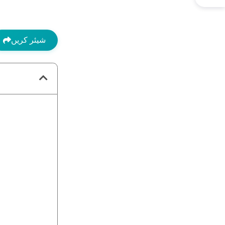
شیئر کریں