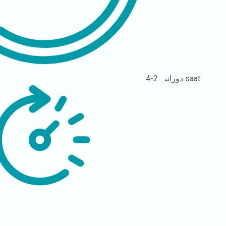
2-4 saat
دورانیہ