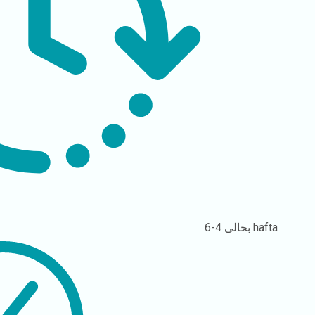
4-6 hafta
بحالی