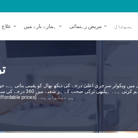
ہسپتال
مریض رہنمائی
ہمارے بارے میں
علاج
ت
 میں ویکولر سرجری اعلیٰ درجے کی دیکھ بھال کو یقینی بناتی ہے،
فراہم کرتی ہے۔ ہیلتھی
میں بہترین ویکولر سرجری تلاش کرنے میں مدد کرتا ہے جو [affordable prices] پر دستیاب ہے۔