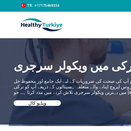
S
TR:
:+‪17175469334‬
k
i
p
t
o
c
o
n
t
e
رکی میں ویکولر سرجری
n
t
 جو آپ کی صحت کی ضروریات کے لیے ایک جامع اور محفوظ حل
 ترکی صحت کے ہر شعبے میں 360 درجے کی سروس اپروچ اپنانے والے متعلقہ ہسپتالوں کے ذریعے آپ کو ترکی
ویڈیو کال