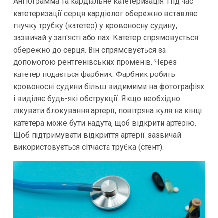
Ангіограмма та кардіальне катетеризація: Під час
катетеризації серця кардіолог обережно вставляє
гнучку трубку (катетер) у кровоносну судину,
зазвичай у зап'ясті або пах. Катетер спрямовується
обережно до серця. Він спрямовується за
допомогою рентгенівських променів. Через
катетер подається фарбник. Фарбник робить
кровоносні судини більш видимими на фотографіях
і виділяє будь-які обструкції. Якщо необхідно
лікувати блокування артерії, повітряна куля на кінці
катетера може бути надута, щоб відкрити артерію.
Щоб підтримувати відкриття артерії, зазвичай
використовується сітчаста трубка (стент).