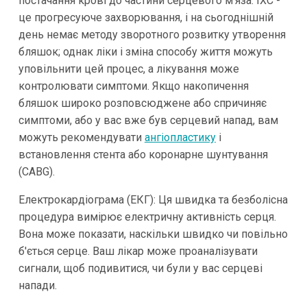
постачання крові до частини серцевого м'яза. ІХС -
це прогресуюче захворювання, і на сьогоднішній
день немає методу зворотного розвитку утворення
бляшок; однак ліки і зміна способу життя можуть
уповільнити цей процес, а лікування може
контролювати симптоми. Якщо накопичення
бляшок широко розповсюджене або спричиняє
симптоми, або у вас вже був серцевий напад, вам
можуть рекомендувати
ангіопластику
і
встановлення стента або коронарне шунтування
(CABG).
Електрокардіограма (ЕКГ): Ця швидка та безболісна
процедура вимірює електричну активність серця.
Вона може показати, наскільки швидко чи повільно
б'ється серце. Ваш лікар може проаналізувати
сигнали, щоб подивитися, чи були у вас серцеві
напади.