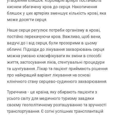
утворення бляшок. Коронарні артерії постачають
киснем збагачену кров до серця. Накопичення
бляшок у цих артеріях зменшує кількість крові, яка
може досягти серця.
Наше серце регулює потреби організму в крові,
постійно перекачуючи кров. Важливо, щоб вени,
ведучі до і від серця, були прозорими в цьому
обличчі. Підходи до лікування захворювань серця
можна умовно класифікувати як зміни в способі
життя, застосування ліків, стентувальні процедури
та шунтування. Лікар та пацієнт приймають рішення
про найкращий варіант лікування на основі
клінічного стану серцево-судинного захворювання.
Туреччина - це країна, яку обирають пацієнти з
усього світу для медичного туризму завдяки
своєму геополітичному розташуванню та зручності
транспортування. Є сотні успішних трансплантацій