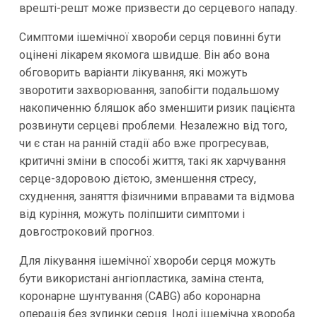
врешті-решт може призвести до серцевого нападу.
Симптоми ішемічної хвороби серця повинні бути
оцінені лікарем якомога швидше. Він або вона
обговорить варіанти лікування, які можуть
зворотити захворювання, запобігти подальшому
накопиченню бляшок або зменшити ризик пацієнта
розвинути серцеві проблеми. Незалежно від того,
чи є стан на ранній стадії або вже прогресував,
критичні зміни в способі життя, такі як харчування
серце-здоровою дієтою, зменшення стресу,
схуднення, заняття фізичними вправами та відмова
від куріння, можуть поліпшити симптоми і
довгостроковий прогноз.
Для лікування ішемічної хвороби серця можуть
бути використані ангіопластика, заміна стента,
коронарне шунтування (CABG) або коронарна
операція без зупинки серця. Іноді ішемічна хвороба