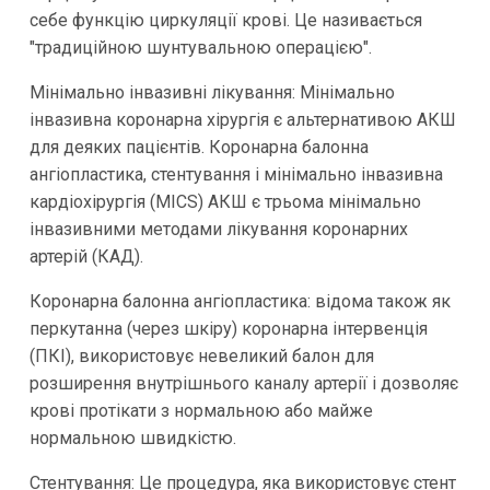
себе функцію циркуляції крові. Це називається
"традиційною шунтувальною операцією".
Мінімально інвазивні лікування: Мінімально
інвазивна коронарна хірургія є альтернативою АКШ
для деяких пацієнтів. Коронарна балонна
ангіопластика, стентування і мінімально інвазивна
кардіохірургія (MICS) АКШ є трьома мінімально
інвазивними методами лікування коронарних
артерій (КАД).
Коронарна балонна ангіопластика: відома також як
перкутанна (через шкіру) коронарна інтервенція
(ПКІ), використовує невеликий балон для
розширення внутрішнього каналу артерії і дозволяє
крові протікати з нормальною або майже
нормальною швидкістю.
Стентування: Це процедура, яка використовує стент