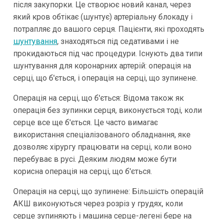
після закупорки. Це створює новий канал, через
який кров обтікає (шунтує) артеріальну блокаду і
потрапляє до вашого серця. Пацієнти, які проходять
шунтування
, знаходяться під седативами і не
прокидаються під час процедури. Існують два типи
шунтування для коронарних артерій: операція на
серці, що б'ється, і операція на серці, що зупинене.
Операція на серці, що б'ється: Відома також як
операція без зупинки серця, виконується тоді, коли
серце все ще б'ється. Це часто вимагає
використання спеціалізованого обладнання, яке
дозволяє хірургу працювати на серці, коли воно
перебуває в русі. Деяким людям може бути
корисна операція на серці, що б'ється.
Операція на серці, що зупинене: Більшість операцій
АКШ виконуються через розріз у грудях, коли
серце зупиняють і машина серце-легені бере на