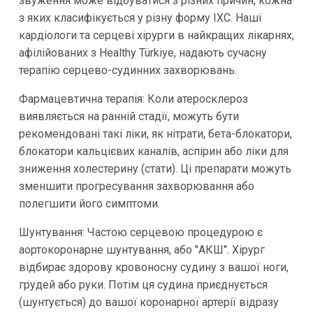
звуження може відбуватися з різних причин, кожна
з яких класифікується у різну форму ІХС. Наші
кардіологи та серцеві хірурги в найкращих лікарнях,
афілійованих з Healthy Türkiye, надають сучасну
терапію серцево-судинних захворювань.
Фармацевтична терапія: Коли атеросклероз
виявляється на ранній стадії, можуть бути
рекомендовані такі ліки, як нітрати, бета-блокатори,
блокатори кальцієвих каналів, аспірин або ліки для
зниження холестерину (стати). Ці препарати можуть
зменшити прогресування захворювання або
полегшити його симптоми.
Шунтування: Частою серцевою процедурою є
аортокоронарне шунтування, або "АКШ". Хірург
відбирає здорову кровоносну судину з вашої ноги,
грудей або руки. Потім ця судина приєднується
(шунтується) до вашої коронарної артерії відразу