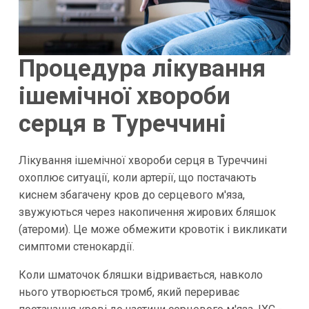
Процедура лікування
ішемічної хвороби
серця в Туреччині
Лікування ішемічної хвороби серця в Туреччині
охоплює ситуації, коли артерії, що постачають
киснем збагачену кров до серцевого м'яза,
звужуються через накопичення жирових бляшок
(атероми). Це може обмежити кровотік і викликати
симптоми стенокардії.
Коли шматочок бляшки відривається, навколо
нього утворюється тромб, який перериває