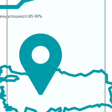
ень успішності
85-90%