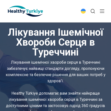
S
k
i
p
Лікування Ішемічної
t
o
Хвороби Серця в
c
Туреччині
o
n
t
Лікування ішемічної хвороби серця в Туреччині
e
забезпечує найвищі стандарти догляду, пропонуючи
n
комплексне та безпечне рішення для ваших потреб у
t
здоров’ї.
Healthy Türkiye допомагає вам знайти найкраще
лікування ішемічної хвороби серця в Туреччині за
доступними цінами та застосовує підхід 360 градусів