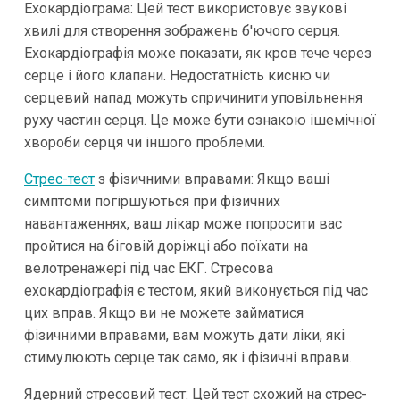
Ехокардіограма: Цей тест використовує звукові
хвилі для створення зображень б'ючого серця.
Ехокардіографія може показати, як кров тече через
серце і його клапани. Недостатність кисню чи
серцевий напад можуть спричинити уповільнення
руху частин серця. Це може бути ознакою ішемічної
хвороби серця чи іншого проблеми.
Стрес-тест
з фізичними вправами: Якщо ваші
симптоми погіршуються при фізичних
навантаженнях, ваш лікар може попросити вас
пройтися на біговій доріжці або поїхати на
велотренажері під час ЕКГ. Стресова
ехокардіографія є тестом, який виконується під час
цих вправ. Якщо ви не можете займатися
фізичними вправами, вам можуть дати ліки, які
стимулюють серце так само, як і фізичні вправи.
Ядерний стресовий тест: Цей тест схожий на стрес-