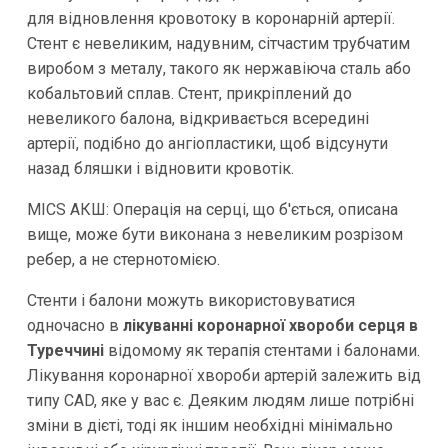
для відновлення кровотоку в коронарній артерії.
Стент є невеликим, надувним, сітчастим трубчатим
виробом з металу, такого як нержавіюча сталь або
кобальтовий сплав. Стент, прикріплений до
невеликого балона, відкривається всередині
артерії, подібно до ангіопластики, щоб відсунути
назад бляшки і відновити кровотік.
MICS АКШ: Операція на серці, що б'ється, описана
вище, може бути виконана з невеликим розрізом
ребер, а не стернотомією.
Стенти і балони можуть використовуватися
одночасно в
лікуванні коронарної хвороби серця в
Туреччині
відомому як терапія стентами і балонами.
Лікування коронарної хвороби артерій залежить від
типу CAD, яке у вас є. Деяким людям лише потрібні
зміни в дієті, тоді як іншим необхідні мінімально