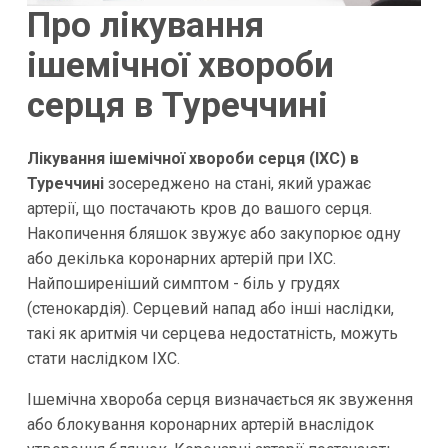
Про лікування
ішемічної хвороби
серця в Туреччині
Лікування ішемічної хвороби серця (ІХС) в
Туреччині
зосереджено на стані, який уражає
артерії, що постачають кров до вашого серця.
Накопичення бляшок звужує або закупорює одну
або декілька коронарних артерій при ІХС.
Найпоширеніший симптом - біль у грудях
(стенокардія). Серцевий напад або інші наслідки,
такі як аритмія чи серцева недостатність, можуть
стати наслідком ІХС.
Ішемічна хвороба серця визначається як звуження
або блокування коронарних артерій внаслідок