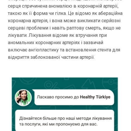
серця спричинена аномалією в коронарній артерії,
такою як її форма чи гілка. Це відомо як абераційна
коронарна артерія, і вона може викликати серйозні
серцеві проблеми і навіть раптову смерть, якщо не
лікувати. Лікування відоме як втручання при
аномальних коронарних артеріях і зазвичай
включає ангіопластику та встановлення стента для
відкриття заблокованої частини артерії.