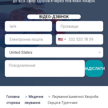
до всіх сфер здоров’я через пов’язані лікарні.
ВІДЕО-ДЗВІНОК
НАДІСЛАТИ
Головна
Медичне
Лікування Ішемічної Хвороби
сторінка
лікування
Серця в Туреччині