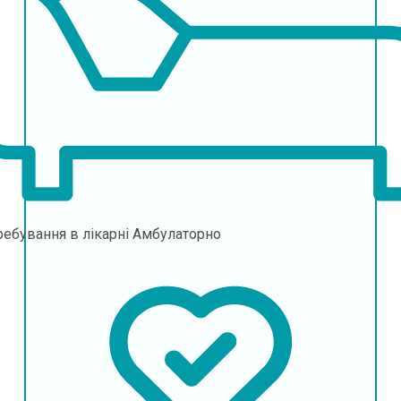
ебування в лікарні
Амбулаторно