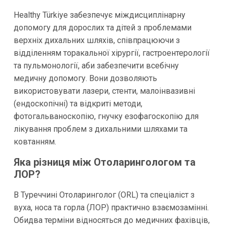
Healthy Türkiye забезпечує міждисциплінарну
допомогу для дорослих та дітей з проблемами
верхніх дихальних шляхів, співпрацюючи з
відділенням торакальної хірургії, гастроентерології
та пульмонології, аби забезпечити всебічну
медичну допомогу. Вони дозволяють
використовувати лазери, стенти, малоінвазивні
(ендоскопічні) та відкриті методи,
фотогальваноскопію, гнучку езофагоскопію для
лікування проблем з дихальними шляхами та
ковтанням.
Яка різниця між Отоларингологом та
ЛОР?
В Туреччині Отоларинголог (ORL) та спеціаліст з
вуха, носа та горла (ЛОР) практично взаємозамінні.
Обидва терміни відносяться до медичних фахівців,