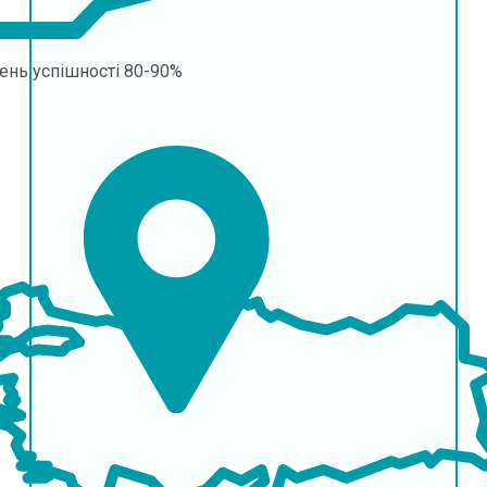
ень успішності
80-90%