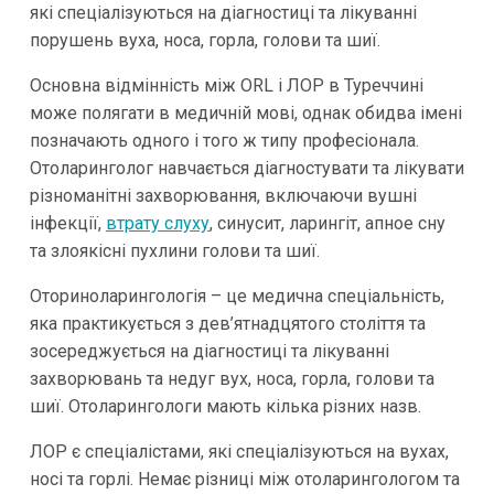
які спеціалізуються на діагностиці та лікуванні
порушень вуха, носа, горла, голови та шиї.
Основна відмінність між ORL і ЛОР в Туреччині
може полягати в медичній мові, однак обидва імені
позначають одного і того ж типу професіонала.
Отоларинголог навчається діагностувати та лікувати
різноманітні захворювання, включаючи вушні
інфекції,
втрату слуху
, синусит, ларингіт, апное сну
та злоякісні пухлини голови та шиї.
Оториноларингологія – це медична спеціальність,
яка практикується з дев’ятнадцятого століття та
зосереджується на діагностиці та лікуванні
захворювань та недуг вух, носа, горла, голови та
шиї. Отоларингологи мають кілька різних назв.
ЛОР є спеціалістами, які спеціалізуються на вухах,
носі та горлі. Немає різниці між отоларингологом та