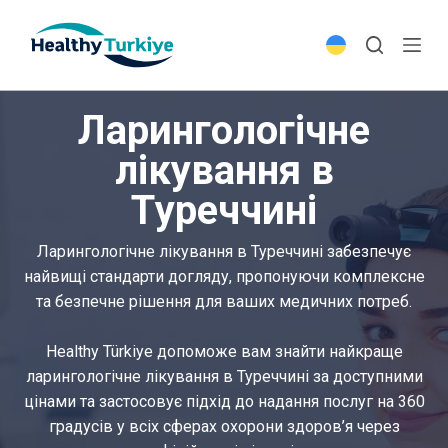
S
k
i
p
Ларингологічне
t
o
лікування в
c
Туреччині
o
n
t
Ларингологічне лікування в Туреччині забезпечує
e
найвищі стандарти догляду, пропонуючи комплексне
n
та безпечне рішення для ваших медичних потреб.
t
Healthy Türkiye допоможе вам знайти найкраще
ларингологічне лікування в Туреччині за доступними
цінами та застосовує підхід до надання послуг на 360
градусів у всіх сферах охорони здоров’я через