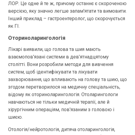
ЛОР. Це одне й те ж, причому останнє є скороченою
версією, яку значно легше запам'ятати та вимовити.
Інший приклад – гастроентеролог, що скорочується
як ГІ.
Оториноларингологія
Лікарі виявили, що голова та шия мають
взаємопов'язані системи в дев’ятнадцятому
столітті. Вони розробили методи для вивчення
систем, щоб ідентифікувати та лікувати
захворювання, що впливають на голову та шию, що
згодом перетворилося на медичну спеціальність,
відому як оториноларингологія. Отоларингологи
навчаються не тільки медичній терапії, але й
хірургічним операціям, пов'язаним з головою і
шиєю.
Отологія/нейротологія, дитяча отоларингологія,