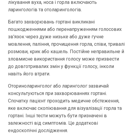
лікування вуха, носа і горла включають
ларингологів та отоларингологів.
Багато захворювань гортані викликані
пошкодженнями або перенапруженням голосових
зв'язок через дуже низьке або дуже гучне
мовлення, паління, прочищення горла, співи, тривалі
розмови, крик або кашель. Постійне неправильне й
зловмисне використання голосу може призвести
до довготривалих змін у функції голосу, інколи
навіть його втрати.
Оториноларинголог або ларинголог зазвичай
консультуються при захворюваннях гортані.
Спочатку пацієнт проходить медичне обстеження,
яке включає скопіювання для візуалізації горла та
гортані. Інші тести можуть бути призначені в
залежності від симптомів. Це додаткові
ендоскопічні дослідження.