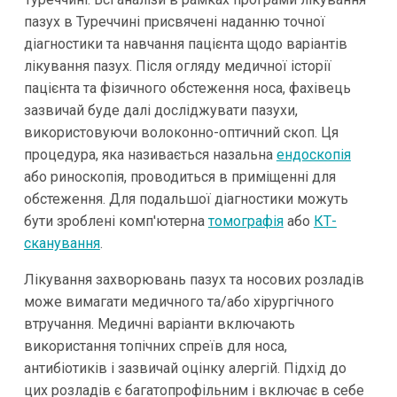
пазух в Туреччині присвячені наданню точної
діагностики та навчання пацієнта щодо варіантів
лікування пазух. Після огляду медичної історії
пацієнта та фізичного обстеження носа, фахівець
зазвичай буде далі досліджувати пазухи,
використовуючи волоконно-оптичний скоп. Ця
процедура, яка називається назальна
ендоскопія
або риноскопія, проводиться в приміщенні для
обстеження. Для подальшої діагностики можуть
бути зроблені комп'ютерна
томографія
або
КТ-
сканування
.
Лікування захворювань пазух та носових розладів
може вимагати медичного та/або хірургічного
втручання. Медичні варіанти включають
використання топічних спреїв для носа,
антибіотиків і зазвичай оцінку алергій. Підхід до
цих розладів є багатопрофільним і включає в себе