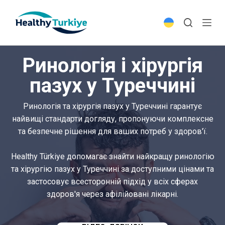
S
k
i
p
Ринологія і хірургія
t
o
пазух у Туреччині
c
o
Ринологія та хірургія пазух у Туреччині гарантує
n
найвищі стандарти догляду, пропонуючи комплексне
t
та безпечне рішення для ваших потреб у здоров'ї.
e
n
Healthy Türkiye допомагає знайти найкращу ринологію
t
та хірургію пазух у Туреччині за доступними цінами та
застосовує всесторонній підхід у всіх сферах
здоров'я через афілійовані лікарні.