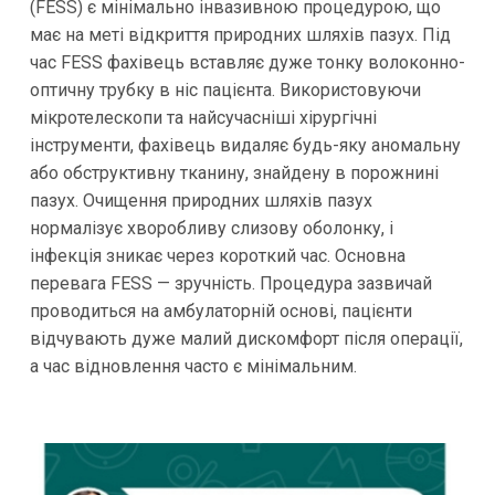
(FESS) є мінімально інвазивною процедурою, що
має на меті відкриття природних шляхів пазух. Під
час FESS фахівець вставляє дуже тонку волоконно-
оптичну трубку в ніс пацієнта. Використовуючи
мікротелескопи та найсучасніші хірургічні
інструменти, фахівець видаляє будь-яку аномальну
або обструктивну тканину, знайдену в порожнині
пазух. Очищення природних шляхів пазух
нормалізує хворобливу слизову оболонку, і
інфекція зникає через короткий час. Основна
перевага FESS — зручність. Процедура зазвичай
проводиться на амбулаторній основі, пацієнти
відчувають дуже малий дискомфорт після операції,
а час відновлення часто є мінімальним.