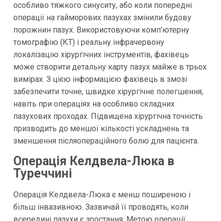
особливо тяжкого синуситу, або коли попередні
операції на гайморових пазухах змінили будову
порожнин пазух. Використовуючи комп'ютерну
томографію (КТ) і реальну інфрачервону
локалізацію хірургічних інструментів, фахівець
може створити детальну карту пазух майже в трьох
вимірах. З цією інформацією фахівець в змозі
забезпечити точне, швидке хірургічне полегшення,
навіть при операціях на особливо складних
пазухових проходах. Підвищена хірургічна точність
призводить до меншої кількості ускладнень та
зменшення післяопераційного болю для пацієнта.
Операція Келдвела-Люка в
Туреччині
Операція Келдвела-Люка є менш поширеною і
більш інвазивною. Зазвичай її проводять, коли
всередині пазухи є зростання. Метою операції