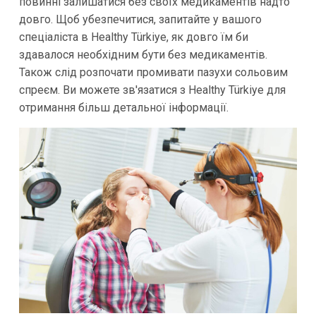
повинні залишатися без своїх медикаментів надто
довго. Щоб убезпечитися, запитайте у вашого
спеціаліста в Healthy Türkiye, як довго їм би
здавалося необхідним бути без медикаментів.
Також слід розпочати промивати пазухи сольовим
спреєм. Ви можете зв'язатися з Healthy Türkiye для
отримання більш детальної інформації.