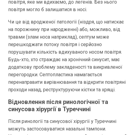
повітря, яке ми вдихаємо, до легенів. Без нього
повітря могло б залишатися в носі.
Чи це від вродженої патології (ніздря, що натискає
на порожнину при народженні) або, можливо, від
травми (злам носа наприклад), септум може
перешкоджати потоку повітря і серйозно
порушувати кількість вдихуваного носом повітря.
Будь-хто, хто страждає на хронічний синусит, має
додаткову проблему закладеності та викривленої
перегородки. Септопластика намагається
перенаправити вирівнювання та відкрити повітряні
проходи назад, реструктуруючи кістки та хрящі.
Відновлення після ринологічної та
синусова хірургії в Туреччині
Після ринології та синусової хірургії у Туреччині
можуть застосовуватися назальні тампони.