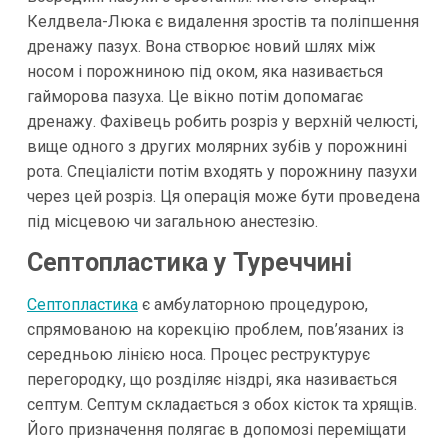
Келдвела-Люка є видалення зростів та поліпшення
дренажу пазух. Вона створює новий шлях між
носом і порожниною під оком, яка називається
гайморова пазуха. Це вікно потім допомагає
дренажу. Фахівець робить розріз у верхній челюсті,
вище одного з других молярних зубів у порожнині
рота. Спеціалісти потім входять у порожнину пазухи
через цей розріз. Ця операція може бути проведена
під місцевою чи загальною анестезію.
Септопластика у Туреччині
Септопластика
є амбулаторною процедурою,
спрямованою на корекцію проблем, пов’язаних із
середньою лінією носа. Процес реструктурує
перегородку, що розділяє ніздрі, яка називається
септум. Септум складається з обох кісток та хрящів.
Його призначення полягає в допомозі переміщати