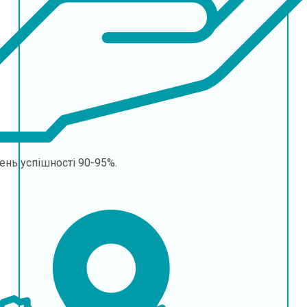
ень успішності
90-95%.