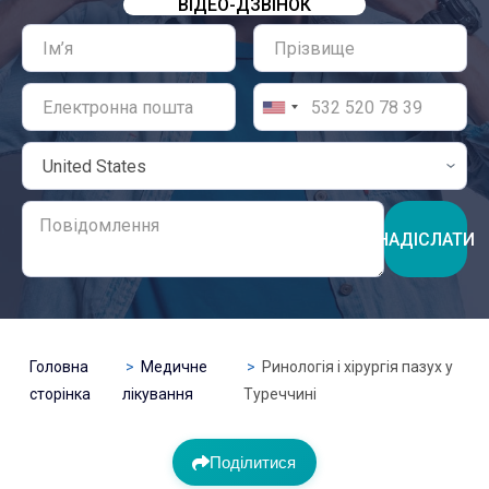
ВІДЕО-ДЗВІНОК
НАДІСЛАТИ
Головна
Медичне
Ринологія і хірургія пазух у
сторінка
лікування
Туреччині
Поділитися