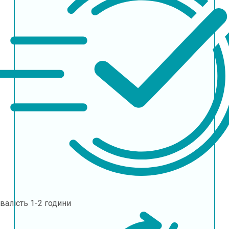
валість
1-2 години