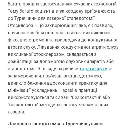
багато років із застосуванням сучасних технологій.
Тому багато пацієнтів з-за кордону приїжджають
до Туреччини для лазерної стапедотомії.
Отосклероз – це захворювання, яке, як правило,
починається біля овального вікна, викликаючи
фіксацію стремені та призводячи до кондуктивної
втрати слуху. Лікування кондуктивної втрати слуху,
викликаної отосклерозом, складається з
реабілітації за допомогою слухових апаратів або
стапедотомії. З огляду на ризики
втрати слуху
та
запаморочення, пов'язані зі стапедотомією,
виникло бажання вдосконалити практику для
мінімізації ускладнень. Наразі в практиці
використовуються так звані "безконтактні" або
"безконтактні" методи із застосуванням різних
лазерів.
Лазерна стапедотомія в Туреччині
уникає