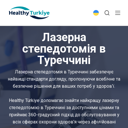
S
k
i
p
Лазерна
t
o
степедотомія в
c
Туреччині
o
n
t
Лазерна степедотомія в Туреччині забезпечує
e
найвищі стандарти догляду, пропонуючи всебічне та
n
безпечне рішення для ваших потреб у здоров'ї.
t
Healthy Türkiye допомагає знайти найкращу лазерну
степедотомію в Туреччині за доступними цінами та
приймає 360-градусний підхід до обслуговування у
всіх сферах охорони здоров'я через афілійовані