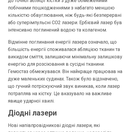
до точної абляції кістки з дуже обмеженими
побічними пошкодженнями з набагато меншою
кількістю обвуглювання, ніж будь-які безперервні
або суперімпульсні CO2 лазери. Ербієвий лазер був
інтенсивно поглинений водою та колагеном.
Відмінне поглинання енергії лазера означало, що
більшість енергії споживалася абляцією тканин та
викидом сміття, залишаючи мінімальну залишкову
енергію для розсіювання в сусідні тканини.
Гемостаз обмежувався. Він найкраще працював на
дуже маленьких судинах. Також було відзначено,
що гучний потріскуючий звук виникав, коли лазер
потрапляв на кістку. Це вказувало на важливе
явище ударної хвилі.
Діодні лазери
Нові напівпровідникові діодні лазери, які