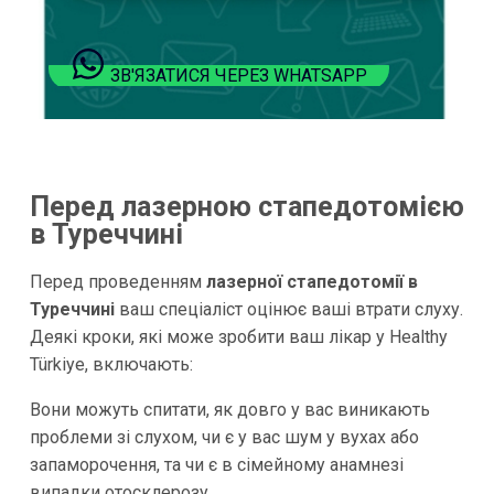
ЗВ'ЯЗАТИСЯ ЧЕРЕЗ WHATSAPP
Перед лазерною стапедотомією
в Туреччині
Перед проведенням
лазерної стапедотомії в
Туреччині
ваш спеціаліст оцінює ваші втрати слуху.
Деякі кроки, які може зробити ваш лікар у Healthy
Türkiye, включають:
Вони можуть спитати, як довго у вас виникають
проблеми зі слухом, чи є у вас шум у вухах або
запаморочення, та чи є в сімейному анамнезі
випадки отосклерозу.