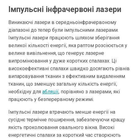
Імпульсні інфрачервоні лазери
Виникаючі лазери в середньоінфрачервоному
діапазоні до тепер були імпульсними лазерами.
Імпульсні лазери працюють шляхом зберігання
великої кількості енергії, яка раптом розсіюється у
велике вивільнення, що генерує лазерне
випромінювання у дуже коротких спалахах. Ці
високоефективні спалахи швидко досягають рівнів
випаровування тканин з ефективним видаленням
тканин, що зменшує загальну кількість енергії,
необхідну для
абляції
, порівняно з лазерами, які
працюють у безперервному режимі.
Імпульсні лазери втрачають менше енергії на
сусіднє термічне поширення, забезпечуючи кращу
якість проколювання овального вікна. Високі
енергетичні спалахи за короткий час створюють