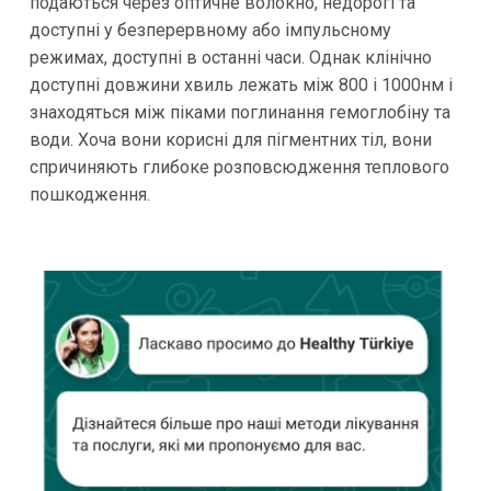
подаються через оптичне волокно, недорогі та
доступні у безперервному або імпульсному
режимах, доступні в останні часи. Однак клінічно
доступні довжини хвиль лежать між 800 і 1000нм і
знаходяться між піками поглинання гемоглобіну та
води. Хоча вони корисні для пігментних тіл, вони
спричиняють глибоке розповсюдження теплового
пошкодження.