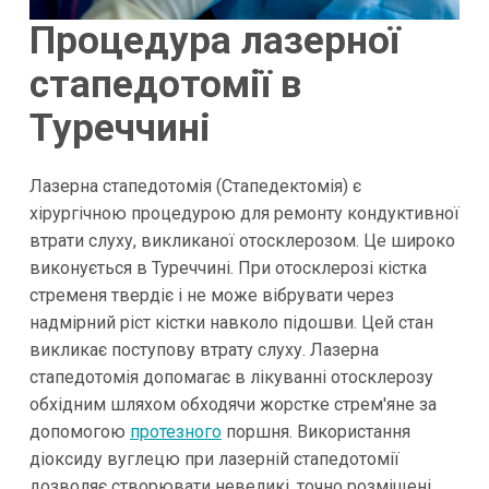
Процедура лазерної
стапедотомії в
Туреччині
Лазерна стапедотомія (Стапедектомія) є
хірургічною процедурою для ремонту кондуктивної
втрати слуху, викликаної отосклерозом. Це широко
виконується в Туреччині. При отосклерозі кістка
стременя твердіє і не може вібрувати через
надмірний ріст кістки навколо підошви. Цей стан
викликає поступову втрату слуху. Лазерна
стапедотомія допомагає в лікуванні отосклерозу
обхідним шляхом обходячи жорстке стрем'яне за
допомогою
протезного
поршня. Використання
діоксиду вуглецю при лазерній стапедотомії
дозволяє створювати невеликі, точно розміщені