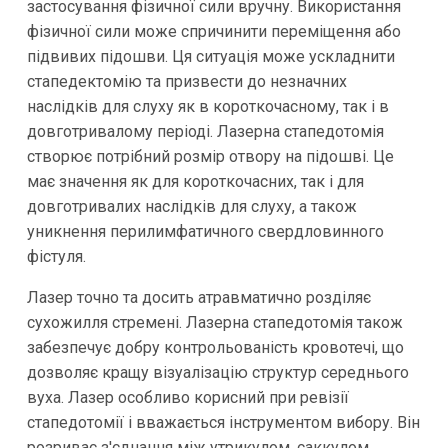
застосування фізичної сили вручну. Використання
фізичної сили може спричинити переміщення або
підвивих підошви. Ця ситуація може ускладнити
стапедектомію та призвести до незначних
наслідків для слуху як в короткочасному, так і в
довготривалому періоді. Лазерна стапедотомія
створює потрібний розмір отвору на підошві. Це
має значення як для короткочасних, так і для
довготривалих наслідків для слуху, а також
уникнення перилимфатичного свердловинного
фістуля.
Лазер точно та досить атравматично розділяє
сухожилля стремені. Лазерна стапедотомія також
забезпечує добру контрольованість кровотечі, що
дозволяє кращу візуалізацію структур середнього
вуха. Лазер особливо корисний при ревізії
стапедотомії і вважається інструментом вибору. Він
розриває з'єднання між утрикулом, саккулом,