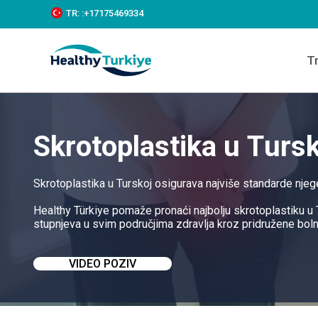
S
TR:
:+‪17175469334‬
k
i
p
T
t
o
c
o
n
t
Skrotoplastika u Tursk
e
n
t
Skrotoplastika u Turskoj osigurava najviše standarde nje
Healthy Türkiye pomaže pronaći najbolju skrotoplastiku u 
stupnjeva u svim područjima zdravlja kroz pridružene boln
VIDEO POZIV