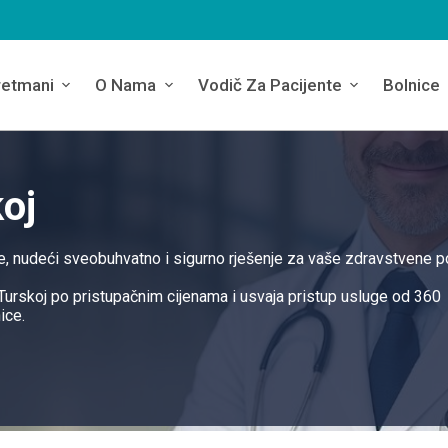
retmani
O Nama
Vodič Za Pacijente
Bolnice
oj
ge, nudeći sveobuhvatno i sigurno rješenje za vaše zdravstvene p
Turskoj po pristupačnim cijenama i usvaja pristup usluge od 360
ice.