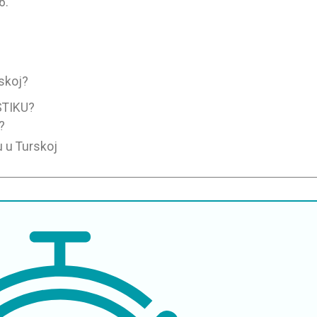
6.
rskoj?
STIKU?
?
u u Turskoj