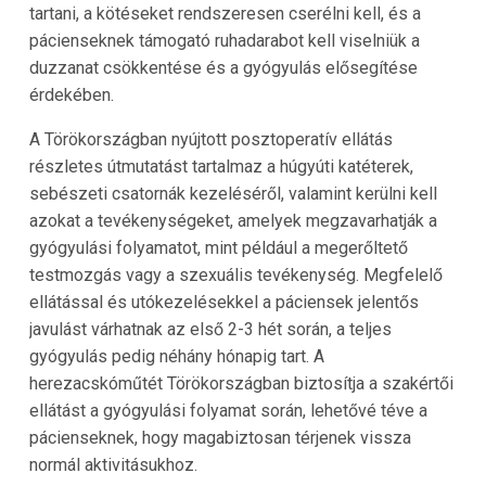
tartani, a kötéseket rendszeresen cserélni kell, és a
pácienseknek támogató ruhadarabot kell viselniük a
duzzanat csökkentése és a gyógyulás elősegítése
érdekében.
A Törökországban nyújtott posztoperatív ellátás
részletes útmutatást tartalmaz a húgyúti katéterek,
sebészeti csatornák kezeléséről, valamint kerülni kell
azokat a tevékenységeket, amelyek megzavarhatják a
gyógyulási folyamatot, mint például a megerőltető
testmozgás vagy a szexuális tevékenység. Megfelelő
ellátással és utókezelésekkel a páciensek jelentős
javulást várhatnak az első 2-3 hét során, a teljes
gyógyulás pedig néhány hónapig tart. A
herezacskóműtét Törökországban biztosítja a szakértői
ellátást a gyógyulási folyamat során, lehetővé téve a
pácienseknek, hogy magabiztosan térjenek vissza
normál aktivitásukhoz.