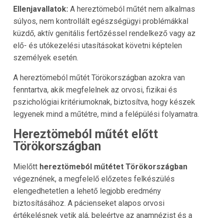
Ellenjavallatok:
A hereztömeból műtét nem alkalmas
súlyos, nem kontrollált egészségügyi problémákkal
küzdő, aktív genitális fertőzéssel rendelkező vagy az
elő- és utókezelési utasításokat követni képtelen
személyek esetén.
A hereztömeból műtét Törökországban azokra van
fenntartva, akik megfelelnek az orvosi, fizikai és
pszichológiai kritériumoknak, biztosítva, hogy készek
legyenek mind a műtétre, mind a felépülési folyamatra.
Hereztömeból műtét előtt
Törökországban
Mielőtt
hereztömeból műtétet Törökországban
végeznének, a megfelelő előzetes felkészülés
elengedhetetlen a lehető legjobb eredmény
biztosításához. A pácienseket alapos orvosi
értékelésnek vetik alá, beleértve az anamnézist és a