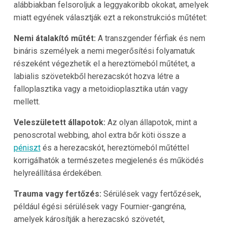
alábbiakban felsoroljuk a leggyakoribb okokat, amelyek
miatt egyének választják ezt a rekonstrukciós műtétet:
Nemi átalakító műtét:
A transzgender férfiak és nem
bináris személyek a nemi megerősítési folyamatuk
részeként végezhetik el a hereztömeból műtétet, a
labialis szövetekből herezacskót hozva létre a
falloplasztika vagy a metoidioplasztika után vagy
mellett.
Veleszületett állapotok:
Az olyan állapotok, mint a
penoscrotal webbing, ahol extra bőr köti össze a
péniszt
és a herezacskót, hereztömeból műtéttel
korrigálhatók a természetes megjelenés és működés
helyreállítása érdekében.
Trauma vagy fertőzés:
Sérülések vagy fertőzések,
például égési sérülések vagy Fournier-gangréna,
amelyek károsítják a herezacskó szövetét,