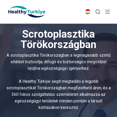
S
k
i
p
Scrotoplasztika
t
o
Törökországban
c
o
A scrotoplasztika Törökországban a legmagasabb szintű
n
ellátást biztosítja, átfogó és biztonságos megoldást
t
nyújtva egészségügyi igényeihez.
e
n
A Healthy Türkiye segít megtalálni a legjobb
t
scrotoplasztikát Törökországban megfizethető áron, és a
360 fokos szolgáltatási szemléletet alkalmazza az
egészségügyi területek minden pontján a társult
kórházakon keresztül.