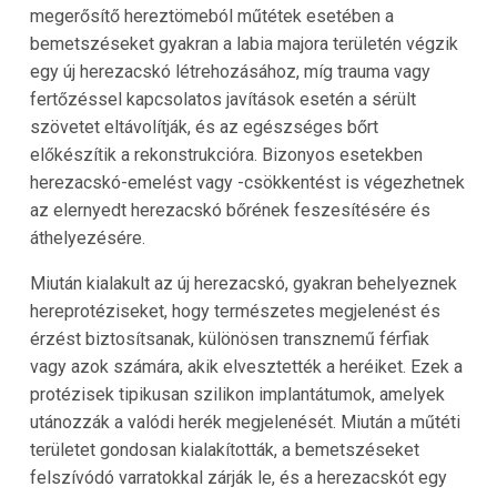
megerősítő hereztömeból műtétek esetében a
bemetszéseket gyakran a labia majora területén végzik
egy új herezacskó létrehozásához, míg trauma vagy
fertőzéssel kapcsolatos javítások esetén a sérült
szövetet eltávolítják, és az egészséges bőrt
előkészítik a rekonstrukcióra. Bizonyos esetekben
herezacskó-emelést vagy -csökkentést is végezhetnek
az elernyedt herezacskó bőrének feszesítésére és
áthelyezésére.
Miután kialakult az új herezacskó, gyakran behelyeznek
hereprotéziseket, hogy természetes megjelenést és
érzést biztosítsanak, különösen transznemű férfiak
vagy azok számára, akik elvesztették a heréiket. Ezek a
protézisek tipikusan szilikon implantátumok, amelyek
utánozzák a valódi herék megjelenését. Miután a műtéti
területet gondosan kialakították, a bemetszéseket
felszívódó varratokkal zárják le, és a herezacskót egy