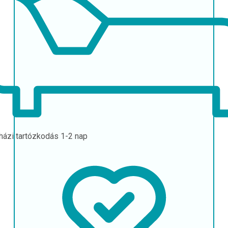
házi tartózkodás
1-2 nap