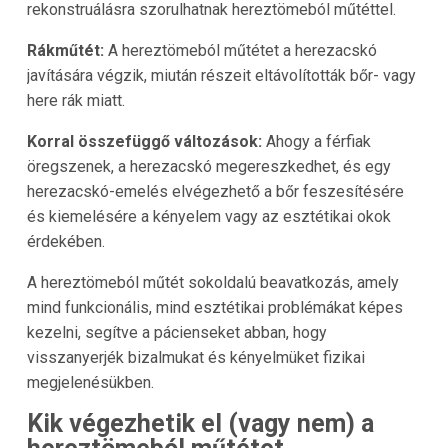
rekonstruálásra szorulhatnak hereztömeból műtéttel.
Rákműtét:
A hereztömeból műtétet a herezacskó
javítására végzik, miután részeit eltávolították bőr- vagy
here rák miatt.
Korral összefüggő változások:
Ahogy a férfiak
öregszenek, a herezacskó megereszkedhet, és egy
herezacskó-emelés elvégezhető a bőr feszesítésére
és kiemelésére a kényelem vagy az esztétikai okok
érdekében.
A hereztömeból műtét sokoldalú beavatkozás, amely
mind funkcionális, mind esztétikai problémákat képes
kezelni, segítve a pácienseket abban, hogy
visszanyerjék bizalmukat és kényelmüket fizikai
megjelenésükben.
Kik végezhetik el (vagy nem) a