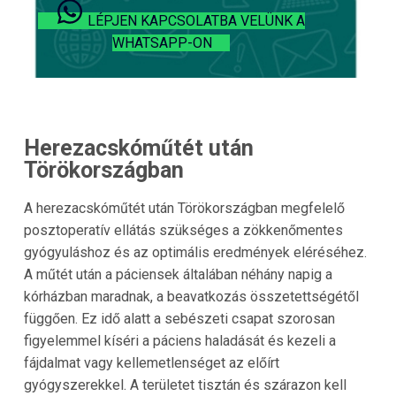
LÉPJEN KAPCSOLATBA VELÜNK A
WHATSAPP-ON
Herezacskóműtét után
Törökországban
A herezacskóműtét után Törökországban megfelelő
posztoperatív ellátás szükséges a zökkenőmentes
gyógyuláshoz és az optimális eredmények eléréséhez.
A műtét után a páciensek általában néhány napig a
kórházban maradnak, a beavatkozás összetettségétől
függően. Ez idő alatt a sebészeti csapat szorosan
figyelemmel kíséri a páciens haladását és kezeli a
fájdalmat vagy kellemetlenséget az előírt
gyógyszerekkel. A területet tisztán és szárazon kell