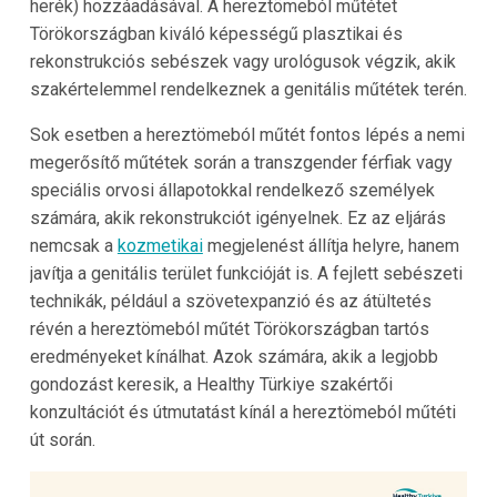
herék) hozzáadásával. A hereztömeból műtétet
Törökországban kiváló képességű plasztikai és
rekonstrukciós sebészek vagy urológusok végzik, akik
szakértelemmel rendelkeznek a genitális műtétek terén.
Sok esetben a hereztömeból műtét fontos lépés a nemi
megerősítő műtétek során a transzgender férfiak vagy
speciális orvosi állapotokkal rendelkező személyek
számára, akik rekonstrukciót igényelnek. Ez az eljárás
nemcsak a
kozmetikai
megjelenést állítja helyre, hanem
javítja a genitális terület funkcióját is. A fejlett sebészeti
technikák, például a szövetexpanzió és az átültetés
révén a hereztömeból műtét Törökországban tartós
eredményeket kínálhat. Azok számára, akik a legjobb
gondozást keresik, a Healthy Türkiye szakértői
konzultációt és útmutatást kínál a hereztömeból műtéti
út során.