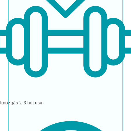
stmozgás
2-3 hét után