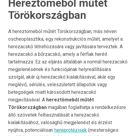
Hereztömeból műtét
Törökországban
A hereztömeból műtét Törökországban, más néven
oscheoplasztika, egy rekonstrukciós műtét, amelyet a
herezacskó létrehozására vagy javítására terveztek. A
herezacskó a bőrzacskó, amely a férfiak heréit
tartalmazza. Ez az eljárás általában a normál herezacskó
megjelenésének és funkciójának helyreállítására
szolgál, akár új herezacskó kialakításával, akár egy
meglévő, sérülés, veleszületett állapotok vagy
betegségek miatt károsodott herezacskó
megjavításával. A
hereztömeból műtét
Törökországban
magában foglalhatja a rendelkezésre
álló szövetek felhasználását a herezacskó
kialakításához, valósághű megjelenést és érzést
nyújtva, potenciálisan
hereprotézisek
(mesterséges