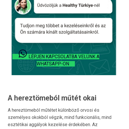
LÉPJEN KAPCSOLATBA VELÜNK A
WHATSAPP-ON
A hereztömeból műtét okai
A hereztömeból műtétet különböző orvosi és
személyes okokból végzik, mind funkcionális, mind
esztétikai aggályok kezelése érdekében. Az