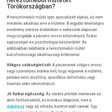
hereztömeból műtétet
Törökországban?
A hereztömeból műtét igen specializált eljárás, és nem
mindenki alkalmas erre a műtétre. A legjobb lehetséges
eredmény elérése érdekében a sebészek alaposan
megvizsgálják a páciens orvosi előzményeit, fizikai
egészségét és pszichológiai készenlétét. Az
alábbiakban találhatók a hereztömeból műtét
kulcsfontosságú alkalmassági kritériumai:
Világos szükséglet/cél:
A páciensnek világos orvosi
vagy személyes indokai kell, hogy legyenek a műtétre,
például nemi diszfória, specifikus deformitás vagy
traumás utáni rekonstrukció.
Jó fizikai egészség:
Az ideális jelöltek mentesek az
aktív fertőzésektől, és krónikus állapotok, mint a
diabétesz
vagy az elhízás, kontroll alatt vannak. Egy