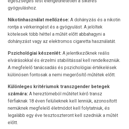
egészséges test elengedhetetlen a sikeres
gyógyuláshoz.
Nikotinhasználat mellőzése:
A dohányzás és a nikotin
rontja a vérkeringést és a gyógyulást. A jelöltek
kötelesek több héttel a műtét előtt abbahagyni a
dohányzást vagy az elektromos cigaretta használatát.
Pszichológiai készenlét:
A jelentkezőknek reális
elvárásokkal és érzelmi stabilitással kell rendelkezniük.
A megfelelő tanácsadás és pszichológiai értékelések
különösen fontosak a nemi megerősítő műtétek előtt.
Különleges kritériumok transzgender betegek
számára:
A hereztömeból műtétet kérő transz
férfiaknak 18 éven felülieknek kell lenniük, azonosított
nemüknek megfelelő életmódot kell folytatniuk, és
legalább egy éve tesztoszteront kell szedniük a műtét
előtt.