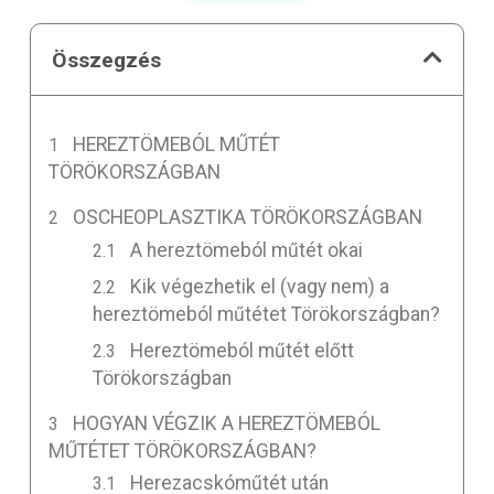
Összegzés
HEREZTÖMEBÓL MŰTÉT
TÖRÖKORSZÁGBAN
OSCHEOPLASZTIKA TÖRÖKORSZÁGBAN
A hereztömeból műtét okai
Kik végezhetik el (vagy nem) a
hereztömeból műtétet Törökországban?
Hereztömeból műtét előtt
Törökországban
HOGYAN VÉGZIK A HEREZTÖMEBÓL
MŰTÉTET TÖRÖKORSZÁGBAN?
Herezacskóműtét után