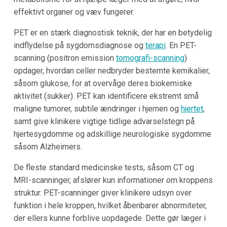
effektivt organer og væv fungerer.
PET er en stærk diagnostisk teknik, der har en betydelig
indflydelse på sygdomsdiagnose og
terapi
. En PET-
scanning (positron emission
tomografi-scanning
)
opdager, hvordan celler nedbryder bestemte kemikalier,
såsom glukose, for at overvåge deres biokemiske
aktivitet (sukker). PET kan identificere ekstremt små
maligne tumorer, subtile ændringer i hjernen og
hjertet
,
samt give klinikere vigtige tidlige advarselstegn på
hjertesygdomme og adskillige neurologiske sygdomme
såsom Alzheimers.
De fleste standard medicinske tests, såsom CT og
MRI-scanninger, afslører kun informationer om kroppens
struktur. PET-scanninger giver klinikere udsyn over
funktion i hele kroppen, hvilket åbenbarer abnormiteter,
der ellers kunne forblive uopdagede. Dette gør læger i