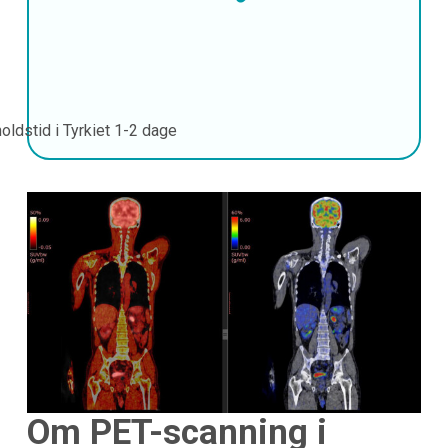
oldstid i Tyrkiet
1-2 dage
Om PET-scanning i