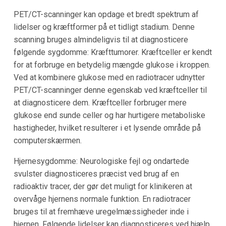
PET/CT-scanninger kan opdage et bredt spektrum af
lidelser og kræftformer på et tidligt stadium. Denne
scanning bruges almindeligvis til at diagnosticere
følgende sygdomme: Kræfttumorer. Kræftceller er kendt
for at forbruge en betydelig mængde glukose i kroppen.
Ved at kombinere glukose med en radiotracer udnytter
PET/CT-scanninger denne egenskab ved kræftceller til
at diagnosticere dem. Kræftceller forbruger mere
glukose end sunde celler og har hurtigere metaboliske
hastigheder, hvilket resulterer i et lysende område på
computerskærmen.
Hjernesygdomme: Neurologiske fejl og ondartede
svulster diagnosticeres præcist ved brug af en
radioaktiv tracer, der gør det muligt for klinikeren at
overvåge hjernens normale funktion. En radiotracer
bruges til at fremhæve uregelmæssigheder inde i
hjernen. Følgende lidelser kan diagnosticeres ved hjælp