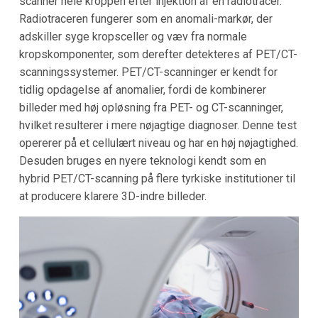
scanner hele kroppen efter injektion af en radiotracer.
Radiotraceren fungerer som en anomali-markør, der
adskiller syge kropsceller og væv fra normale
kropskomponenter, som derefter detekteres af PET/CT-
scanningssystemer. PET/CT-scanninger er kendt for
tidlig opdagelse af anomalier, fordi de kombinerer
billeder med høj opløsning fra PET- og CT-scanninger,
hvilket resulterer i mere nøjagtige diagnoser. Denne test
opererer på et cellulært niveau og har en høj nøjagtighed.
Desuden bruges en nyere teknologi kendt som en
hybrid PET/CT-scanning på flere tyrkiske institutioner til
at producere klarere 3D-indre billeder.