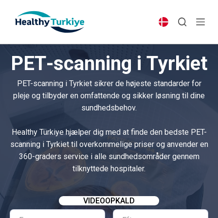
S
k
i
p
PET-scanning i Tyrkiet
t
o
PET-scanning i Tyrkiet sikrer de højeste standarder for
c
pleje og tilbyder en omfattende og sikker løsning til dine
o
sundhedsbehov.
n
t
Healthy Türkiye hjælper dig med at finde den bedste PET-
e
scanning i Tyrkiet til overkommelige priser og anvender en
n
360-graders service i alle sundhedsområder gennem
t
tilknyttede hospitaler.
VIDEOOPKALD