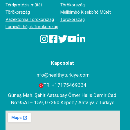
Térdprotézis műtét
Törökország
Törökország
Mellbimbó Kisebbítő Műtét
Vazektómia Törökország
Törökország
Laminált héjak Törökország
Kapcsolat
info@healthyturkiye.com
TR:
+‪17175469334‬
Güneş Mah. Şehit Astsubay Ömer Halis Demir Cad.
No:95AI – 159, 07260 Kepez / Antalya / Türkiye