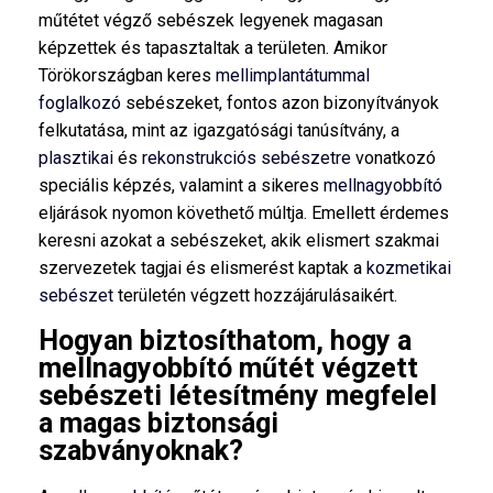
műtétet végző sebészek legyenek magasan
képzettek és tapasztaltak a területen. Amikor
Törökországban keres
mellimplantátummal
foglalkozó
sebészeket, fontos azon bizonyítványok
felkutatása, mint az igazgatósági tanúsítvány, a
plasztikai
és
rekonstrukciós sebészetre
vonatkozó
speciális képzés, valamint a sikeres
mellnagyobbító
eljárások nyomon követhető múltja. Emellett érdemes
keresni azokat a sebészeket, akik elismert szakmai
szervezetek tagjai és elismerést kaptak a
kozmetikai
sebészet
területén végzett hozzájárulásaikért.
Hogyan biztosíthatom, hogy a
mellnagyobbító műtét végzett
sebészeti létesítmény megfelel
a magas biztonsági
szabványoknak?