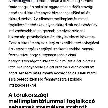
A
mellnagyobbító
műtét során a biztonság kiemelt
fontosságú, és sokakat aggaszthat a törökországi
sebészeti létesítmények biztonsági előírásai és
akkreditációja. Az elismert mellimplantátummal
foglalkozó sebészek olyan akkreditált egészségügyi
intézményekben dolgoznak, amelyek szigorú
biztonsági protokollokat és irányleveleket követnek.
Ezek a létesítmények a legkorszerűbb technológiával
és képzett egészségügyi szakemberekkel vannak
felszerelve, hogy a legmagasabb szintű
betegbiztonságot biztosítsák a műtét előtt, alatt és
után. Mellnagyobbítás előtt érdemes érdeklődni az
adott sebészi létesítmény akkreditációs státuszáról
és a betegbiztonság fenntartására szolgáló
intézkedésekről.
A törökországi
mellimplantátummal foglalkozó
sebészek személyre szabott