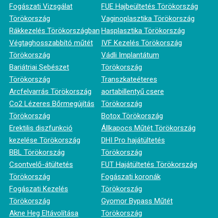
Fogászati Vizsgálat
FUE Hajbeültetés Törökország
Törökország
Vaginoplasztika Törökország
Rákkezelés Törökországban
Hasplasztika Törökország
Végtaghosszabbító műtét
IVF Kezelés Törökország
Törökország
Vádli Implantátum
Bariátriai Sebészet
Törökország
Törökország
Transzkateéteres
Arcfelvarrás Törökország
aortabillentyű csere
Co2 Lézeres Bőrmegújítás
Törökország
Törökország
Botox Törökország
Erektilis diszfunkció
Állkapocs Műtét Törökország
kezelése Törökország
DHI Pro hajátültetés
BBL Törökország
Törökország
Csontvelő-átültetés
FUT Hajátültetés Törökország
Törökország
Fogászati koronák
Fogászati Kezelés
Törökország
Törökország
Gyomor Bypass Műtét
Akne Heg Eltávolítása
Törökország