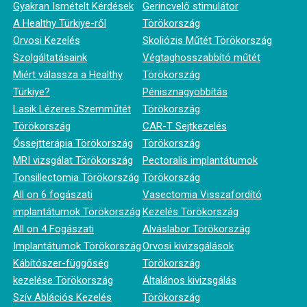
Gyakran Ismételt Kérdések
Gerincvelő stimulátor
A Healthy Türkiye-ről
Törökország
Orvosi Kezelés
Skoliózis Műtét Törökország
Szolgáltatásaink
Végtaghosszabbító műtét
Miért válassza a Healthy
Törökország
Türkiye?
Pénisznagyobbítás
Lasik Lézeres Szemműtét
Törökország
Törökország
CAR-T Sejtkezelés
Őssejtterápia Törökország
Törökország
MRI vizsgálat Törökország
Pectoralis implantátumok
Tonsillectomia Törökország
Törökország
All on 6 fogászati
Vasectomia Visszafordító
implantátumok Törökország
Kezelés Törökország
All on 4 Fogászati
Alváslabor Törökország
Implantátumok Törökország
Orvosi kivizsgálások
Kábítószer-függőség
Törökország
kezelése Törökország
Általános kivizsgálás
Szív Ablációs Kezelés
Törökország