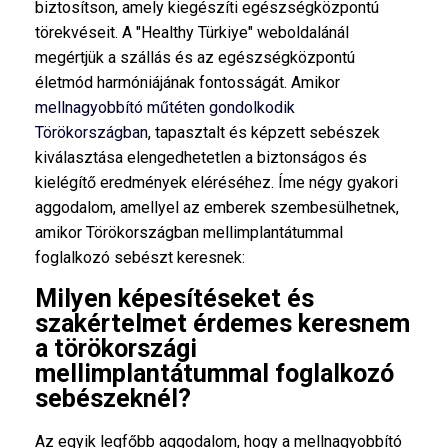
biztosítson, amely kiegészíti egészségközpontú
törekvéseit. A "Healthy Türkiye" weboldalánál
megértjük a szállás és az egészségközpontú
életmód harmóniájának fontosságát. Amikor
mellnagyobbító műtéten gondolkodik
Törökországban
, tapasztalt és képzett sebészek
kiválasztása elengedhetetlen a biztonságos és
kielégítő eredmények eléréséhez. Íme négy gyakori
aggodalom, amellyel az emberek szembesülhetnek,
amikor Törökországban mellimplantátummal
foglalkozó sebészt keresnek:
Milyen képesítéseket és
szakértelmet érdemes keresnem
a törökországi
mellimplantátummal foglalkozó
sebészeknél?
Az egyik legfőbb aggodalom, hogy a mellnagyobbító