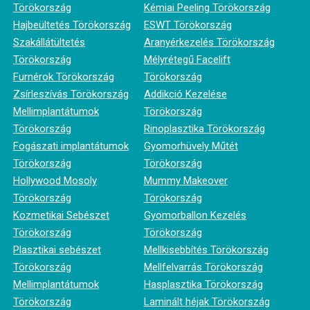
Törökország
Kémiai Peeling Törökország
Hajbeültetés Törökország
ESWT Törökország
Szakállátültetés
Aranyérkezelés Törökország
Törökország
Mélyrétegű Facelift
Furnérok Törökország
Törökország
Zsírleszívás Törökország
Addikció Kezelése
Mellimplantátumok
Törökország
Törökország
Rinoplasztika Törökország
Fogászati implantátumok
Gyomorhüvely Műtét
Törökország
Törökország
Hollywood Mosoly
Mummy Makeover
Törökország
Törökország
Kozmetikai Sebészet
Gyomorballon Kezelés
Törökország
Törökország
Plasztikai sebészet
Mellkisebbítés Törökország
Törökország
Mellfelvarrás Törökország
Mellimplantátumok
Hasplasztika Törökország
Törökország
Laminált héjak Törökország