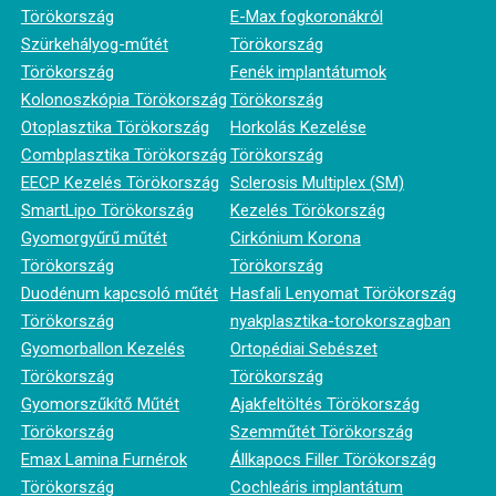
Törökország
E-Max fogkoronákról
Szürkehályog-műtét
Törökország
Törökország
Fenék implantátumok
Kolonoszkópia Törökország
Törökország
Otoplasztika Törökország
Horkolás Kezelése
Combplasztika Törökország
Törökország
EECP Kezelés Törökország
Sclerosis Multiplex (SM)
SmartLipo Törökország
Kezelés Törökország
Gyomorgyűrű műtét
Cirkónium Korona
Törökország
Törökország
Duodénum kapcsoló műtét
Hasfali Lenyomat Törökország
Törökország
nyakplasztika-torokorszagban
Gyomorballon Kezelés
Ortopédiai Sebészet
Törökország
Törökország
Gyomorszűkítő Műtét
Ajakfeltöltés Törökország
Törökország
Szemműtét Törökország
Emax Lamina Furnérok
Állkapocs Filler Törökország
Törökország
Cochleáris implantátum