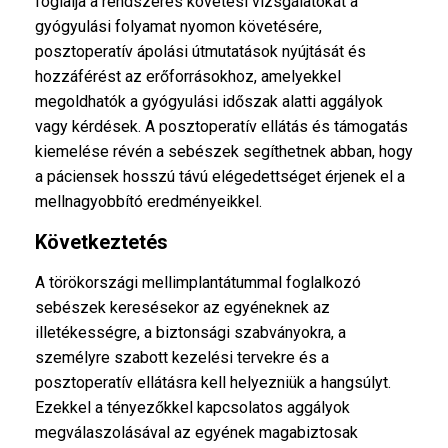
foglalja a rendszeres követési vizsgálatokat a
gyógyulási folyamat nyomon követésére,
posztoperatív ápolási útmutatások nyújtását és
hozzáférést az erőforrásokhoz, amelyekkel
megoldhatók a gyógyulási időszak alatti aggályok
vagy kérdések. A posztoperatív ellátás és támogatás
kiemelése révén a sebészek segíthetnek abban, hogy
a páciensek hosszú távú elégedettséget érjenek el a
mellnagyobbító eredményeikkel.
Következtetés
A törökországi mellimplantátummal foglalkozó
sebészek keresésekor az egyéneknek az
illetékességre, a biztonsági szabványokra, a
személyre szabott kezelési tervekre és a
posztoperatív ellátásra kell helyezniük a hangsúlyt.
Ezekkel a tényezőkkel kapcsolatos aggályok
megválaszolásával az egyének magabiztosak