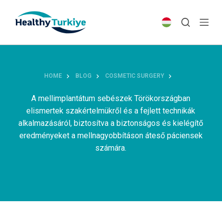
S
k
i
p
t
o
HOME
BLOG
COSMETIC SURGERY
c
o
A mellimplantátum sebészek Törökországban
n
elismertek szakértelmükről és a fejlett technikák
t
alkalmazásáról, biztosítva a biztonságos és kielégítő
e
eredményeket a mellnagyobbításon áteső páciensek
n
számára.
t