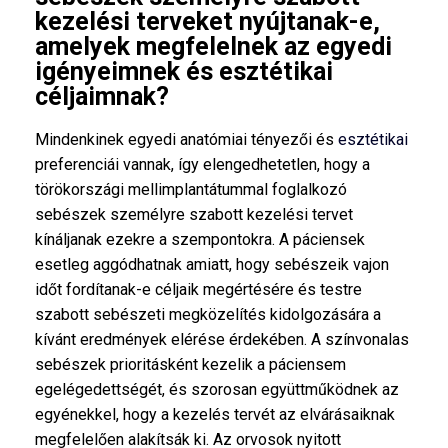
kezelési terveket nyújtanak-e,
amelyek megfelelnek az egyedi
igényeimnek és esztétikai
céljaimnak?
Mindenkinek egyedi anatómiai tényezői és
esztétikai
preferenciái vannak, így elengedhetetlen, hogy a
törökországi mellimplantátummal foglalkozó
sebészek személyre szabott kezelési tervet
kínáljanak ezekre a szempontokra. A páciensek
esetleg aggódhatnak amiatt, hogy sebészeik vajon
időt fordítanak-e céljaik megértésére és testre
szabott sebészeti megközelítés kidolgozására a
kívánt eredmények elérése érdekében. A színvonalas
sebészek prioritásként kezelik a páciensem
egelégedettségét, és szorosan együttműködnek az
egyénekkel, hogy a kezelés tervét az elvárásaiknak
megfelelően alakítsák ki. Az orvosok nyitott