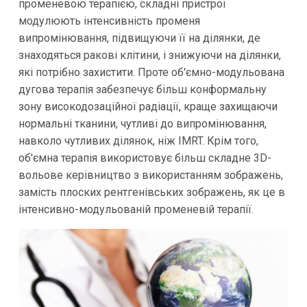
променевою терапією, складні пристрої
модулюють інтенсивність променя
випромінювання, підвищуючи її на ділянки, де
знаходяться ракові клітини, і знижуючи на ділянки,
які потрібно захистити. Проте об'ємно-модульована
дугова терапія забезпечує більш конформальну
зону високодозаційної радіації, краще захищаючи
нормальні тканини, чутливі до випромінювання,
навколо чутливих ділянок, ніж IMRT. Крім того,
об'ємна терапія використовує більш складне 3D-
вольове керівництво з використанням зображень,
замість плоских рентгенівських зображень, як це в
інтенсивно-модульованій променевій терапії.