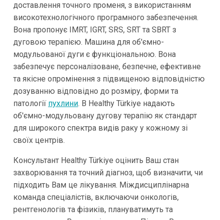
доставлення точного променя, з використанням
високотехнологічного програмного забезпечення.
Вона пропонує IMRT, IGRT, SRS, SRT та SBRT з
дуговою терапією. Машина для об'ємно-
модульованої дуги є функціональною. Вона
забезпечує персоналізоване, безпечне, ефективне
та якісне опромінення з підвищеною відповідністю
дозуванню відповідно до розміру, форми та
патології
пухлини
. В Healthy Türkiye надають
об'ємно-модульовану дугову терапію як стандарт
для широкого спектра видів раку у кожному зі
своїх центрів.
Консультант Healthy Türkiye оцінить Ваш стан
захворювання та точний діагноз, щоб визначити, чи
підходить Вам це лікування. Міждисциплінарна
команда спеціалістів, включаючи онкологів,
рентгенологів та фізиків, плануватимуть та