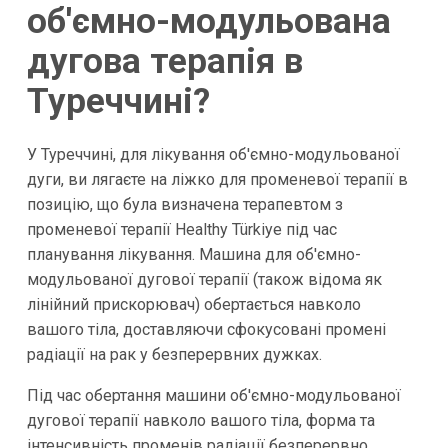
об'ємно-модульована
дугова терапія в
Туреччині?
У Туреччині, для лікування об'ємно-модульованої
дуги, ви лягаєте на ліжко для променевої терапії в
позицію, що була визначена терапевтом з
променевої терапії Healthy Türkiye під час
планування лікування. Машина для об'ємно-
модульованої дугової терапії (також відома як
лінійний прискорювач) обертається навколо
вашого тіла, доставляючи сфокусовані промені
радіації на рак у безперервних дужках.
Під час обертання машини об'ємно-модульованої
дугової терапії навколо вашого тіла, форма та
інтенсивність променів радіації безперервно