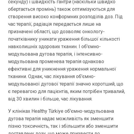
секунду) і швидкість гантри (наскільки швидко
обертається промінь) також оптимізуються для
створення високо конформних розподілів доз. Під
час терапії, радіація передається лише на
призначені області, що дозволяє онкологу-
початківнику уникати ураження більшої кількості
навколишніх здорових тканин. І об'ємно-
модульована дугова терапія, і інтенсивно-
модульована променева терапія однаково
ефективні для уникнення ураження нормальної
тканини. Однак, час лікування об'ємно-
модульованої дугової терапії значно коротший, що
є перевагою для пацієнтів, яким потрібен тривалий,
від 30 хвилин і більше, час лікування.
У клініках Healthy Türkiye об'ємно-модульована
дугова терапія надає можливість як зменшити
пізню токсичність, так і збільшити або зменшити
доставлену дозу, що може призвести до