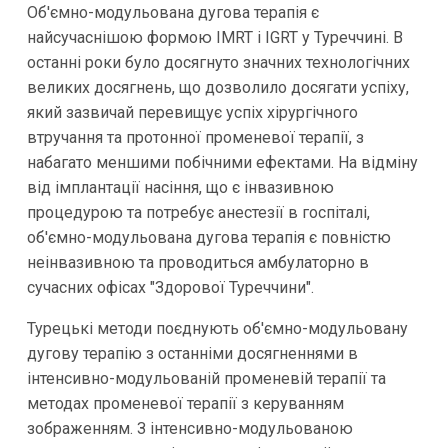
Об'ємно-модульована дугова терапія є
найсучаснішою формою IMRT і IGRT у Туреччині. В
останні роки було досягнуто значних технологічних
великих досягнень, що дозволило досягати успіху,
який зазвичай перевищує успіх хірургічного
втручання та протонної променевої терапії, з
набагато меншими побічними ефектами. На відміну
від імплантації насіння, що є інвазивною
процедурою та потребує анестезії в госпіталі,
об'ємно-модульована дугова терапія є повністю
неінвазивною та проводиться амбулаторно в
сучасних офісах "Здорової Туреччини".
Турецькі методи поєднують об'ємно-модульовану
дугову терапію з останніми досягненнями в
інтенсивно-модульованій променевій терапії та
методах променевої терапії з керуванням
зображенням. З інтенсивно-модульованою