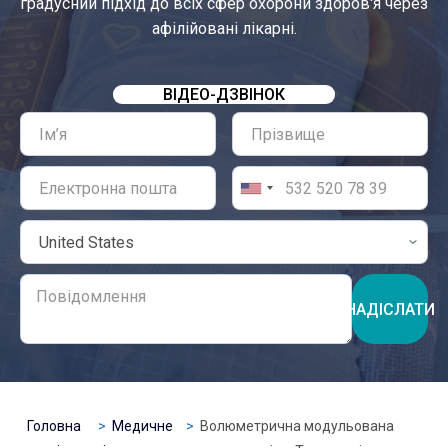
градусний підхід до всіх сфер охорони здоров'я через
афілійовані лікарні.
ВІДЕО-ДЗВІНОК
НАДІСЛАТИ
Головна
Медичне
Волюметрична модульована