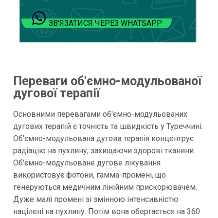
ЗВ'ЯЗАТИСЯ ЧЕРЕЗ WHATSAPP
Переваги об'ємно-модульованої
дугової терапії
Основними перевагами об'ємно-модульованих
дугових терапій є точність та швидкість у Туреччині.
Об'ємно-модульована дугова терапія концентрує
радіацію на пухлину, захищаючи здорові тканини.
Об'ємно-модульоване дугове лікування
використовує фотони, гамма-промені, що
генеруються медичним лінійним прискорювачем.
Дуже малі промені зі змінною інтенсивністю
націлені на пухлину. Потім вона обертається на 360