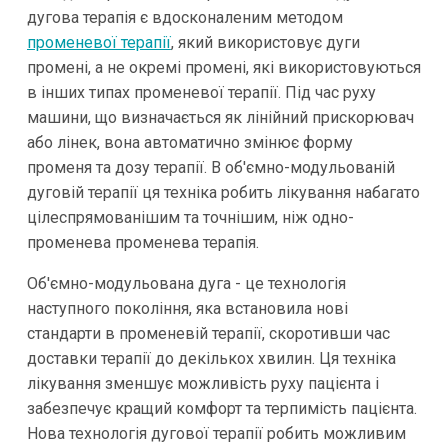
дугова терапія є вдосконаленим методом
променевої терапії
, який використовує дуги
промені, а не окремі промені, які використовуються
в інших типах променевої терапії. Під час руху
машини, що визначається як лінійний прискорювач
або лінек, вона автоматично змінює форму
променя та дозу терапії. В об'ємно-модульованій
дуговій терапії ця техніка робить лікування набагато
цілеспрямованішим та точнішим, ніж одно-
променева променева терапія.
Об'ємно-модульована дуга - це технологія
наступного покоління, яка встановила нові
стандарти в променевій терапії, скоротивши час
доставки терапії до декількох хвилин. Ця техніка
лікування зменшує можливість руху пацієнта і
забезпечує кращий комфорт та терпимість пацієнта.
Нова технологія дугової терапії робить можливим