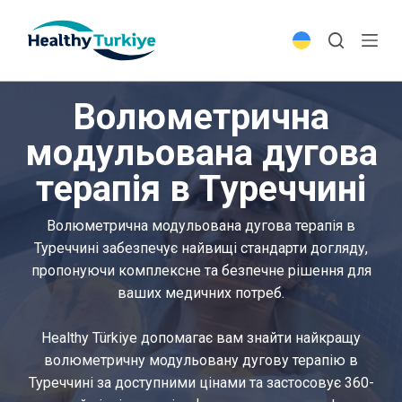
S
k
i
p
Волюметрична
t
o
модульована дугова
c
терапія в Туреччині
o
n
t
Волюметрична модульована дугова терапія в
e
Туреччині забезпечує найвищі стандарти догляду,
n
пропонуючи комплексне та безпечне рішення для
t
ваших медичних потреб.
Healthy Türkiye допомагає вам знайти найкращу
волюметричну модульовану дугову терапію в
Туреччині за доступними цінами та застосовує 360-